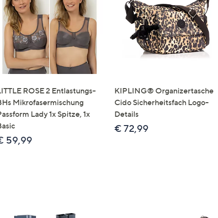
e
f
ouch-
eräten
ach
nks
zw.
chts,
LITTLE ROSE 2 Entlastungs-
KIPLING® Organizertasche
m
BHs Mikrofasermischung
Cido Sicherheitsfach Logo-
ese
Passform Lady 1x Spitze, 1x
Details
zuzeigen.
Basic
€ 72,99
€ 59,99