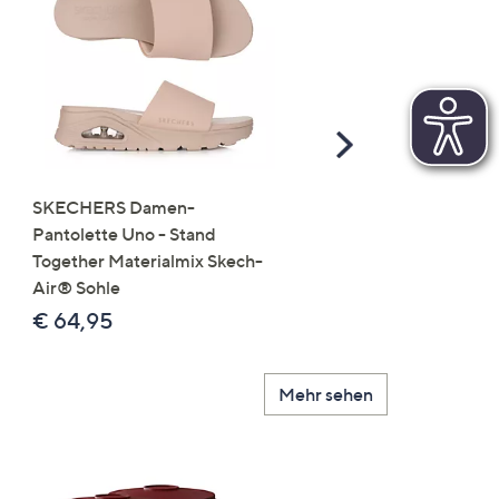
Scroll
Right
SKECHERS Damen-
JERYMOOD HOMEWEA
Pantolette Uno - Stand
Tops Mikrofaser Seitensc
Together Materialmix Skech-
leger weit
Air® Sohle
€ 24,99
€ 64,95
Mehr sehen