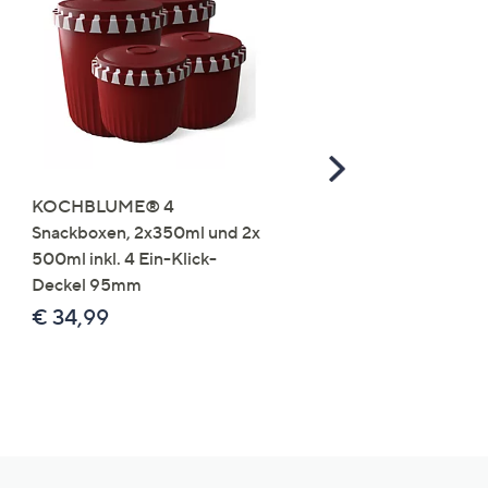
Scroll
Right
KOCHBLUME® 4
you:ly Pure Protein Limo
Snackboxen, 2x350ml und 2x
Lysin 575g für 25 Portio
500ml inkl. 4 Ein-Klick-
€ 49,99
Deckel 95mm
€ 86,94 /1 kg
€ 34,99