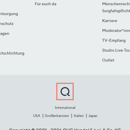
Für euch da
Menschenrech
Sorgfaltspflich
ntsorgung
Karriere
enschutz
Moderator*inn
ragen
TV-Empfang
Studio Live To
itschlichtung
Outlet
International
USA
Großbritannien
Italien
Japan
Copyright © 2001 - 2026 QVC Handel S.à r.l. & Co. KG