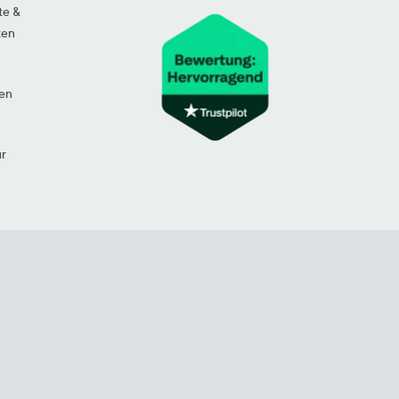
te &
ten
en
ur