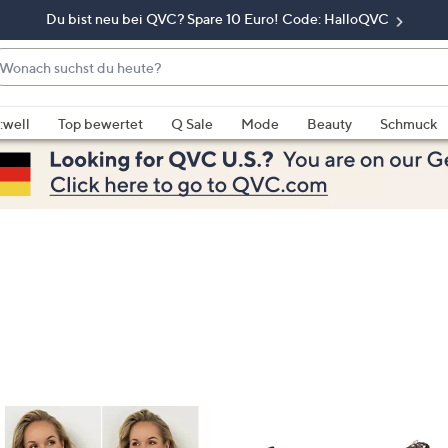
Du bist neu bei QVC? Spare 10 Euro! Code: HalloQVC
onach
chst
enn
u
rschläge
:well
Top bewertet
Q Sale
Mode
Beauty
Schmuck
eute?
rfügbar
nd,
erwenden
e
e
eiltasten
ach
ben
nd
ach
nten
der
ischen