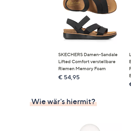
Si
au
T
G
n
li
b
re
SKECHERS Damen-Sandale
u
Lifted Comfort verstellbare
di
Riemen Memory Foam
an
€ 54,95
Wie wär's hiermit?