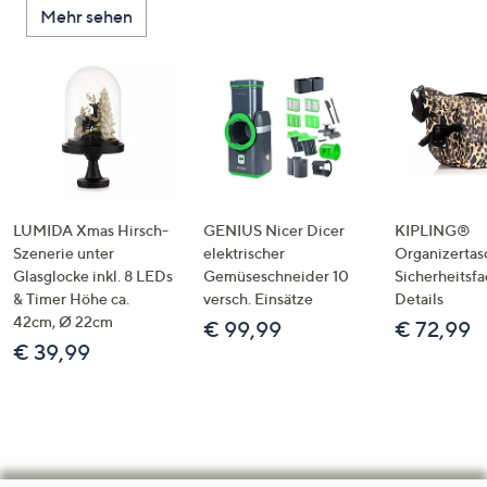
Mehr sehen
LUMIDA Xmas Hirsch-
GENIUS Nicer Dicer
KIPLING®
Szenerie unter
elektrischer
Organizertas
Glasglocke inkl. 8 LEDs
Gemüseschneider 10
Sicherheitsf
& Timer Höhe ca.
versch. Einsätze
Details
42cm, Ø 22cm
€ 99,99
€ 72,99
€ 39,99