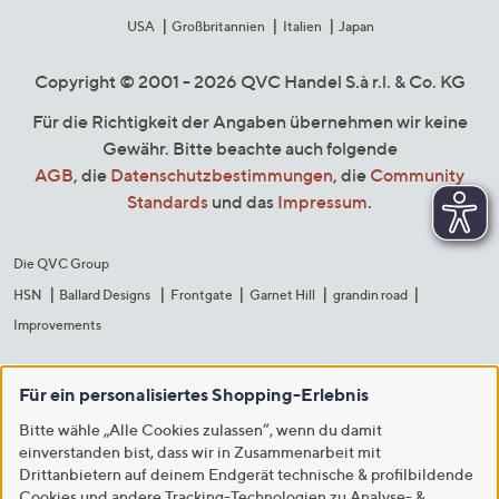
USA
Großbritannien
Italien
Japan
Copyright © 2001 - 2026 QVC Handel S.à r.l. & Co. KG
Für die Richtigkeit der Angaben übernehmen wir keine
Gewähr. Bitte beachte auch folgende
AGB
, die
Datenschutzbestimmungen
, die
Community
Standards
und das
Impressum
.
Die QVC Group
HSN
Ballard Designs
Frontgate
Garnet Hill
grandin road
Improvements
Für ein personalisiertes Shopping-Erlebnis
Bitte wähle „Alle Cookies zulassen“, wenn du damit
einverstanden bist, dass wir in Zusammenarbeit mit
Drittanbietern auf deinem Endgerät technische & profilbildende
Cookies und andere Tracking-Technologien zu Analyse- &