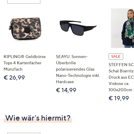
oder
wischen
Sie
auf
Touch-
Geräten
nach
links
KIPLING® Geldbörse
SEAYU. Sonnen-
SALE
bzw.
Tops 4 Kartenfächer
Überbrille
STEFFEN S
Münzfach
polarisierendes Glas
rechts,
Schal Biarritz
Nano-Technologie inkl.
€ 26,99
um
Druck aus 
Hardcase
Viskose ca.
diese
€ 14,99
100x200cm
anzuzeigen.
€ 19,99
Wie wär's hiermit?