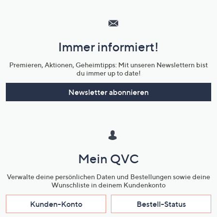
Hilfeseiten,
Service
und
Immer informiert!
Unternehmensinformationen
Premieren, Aktionen, Geheimtipps: Mit unseren Newslettern bist
du immer up to date!
Newsletter abonnieren
Mein QVC
Verwalte deine persönlichen Daten und Bestellungen sowie deine
Wunschliste in deinem Kundenkonto
Kunden-Konto
Bestell-Status