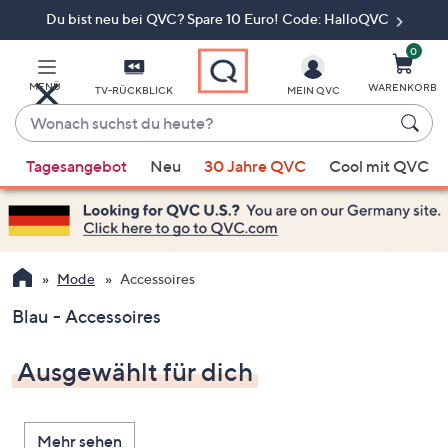
Du bist neu bei QVC? Spare 10 Euro! Code: HalloQVC
Zum
Hauptinhalt
springen
0
MENÜ
WARENKORB
TV-RÜCKBLICK
MEIN QVC
Wonach
suchst
Wenn
du
Tagesangebot
Neu
30 Jahre QVC
Cool mit QVC
Vorschläge
heute?
verfügbar
sind,
verwenden
Sie
Mode
Accessoires
die
Blau - Accessoires
Pfeiltasten
nach
Ausgewählt für dich
oben
und
nach
Mehr sehen
unten