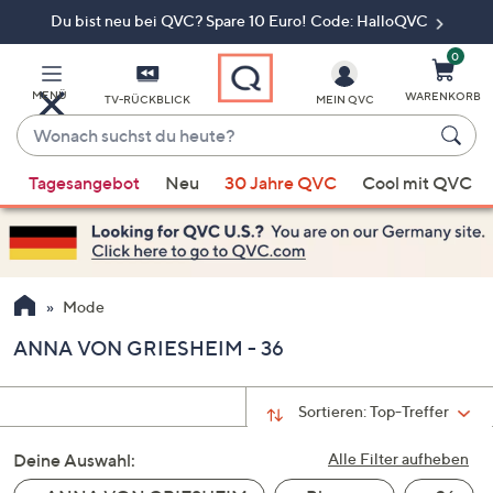
Du bist neu bei QVC? Spare 10 Euro! Code: HalloQVC
Zum
Hauptinhalt
springen
0
MENÜ
WARENKORB
TV-RÜCKBLICK
MEIN QVC
Wonach
suchst
Wenn
du
Tagesangebot
Neu
30 Jahre QVC
Cool mit QVC
Vorschläge
heute?
verfügbar
sind,
verwenden
Sie
Mode
die
ANNA VON GRIESHEIM - 36
Pfeiltasten
nach
oben
Sortieren:
Top-Treffer
und
Deine Auswahl:
nach
Alle Filter aufheben
unten