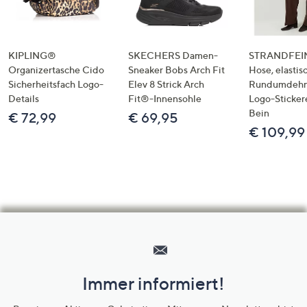
KIPLING®
SKECHERS Damen-
STRANDFEIN
Organizertasche Cido
Sneaker Bobs Arch Fit
Hose, elastis
Sicherheitsfach Logo-
Elev 8 Strick Arch
Rundumdeh
Details
Fit®-Innensohle
Logo-Sticker
Bein
€ 72,99
€ 69,95
€ 109,99
Hilfeseiten,
Service
und
Immer informiert!
Unternehmensinformationen