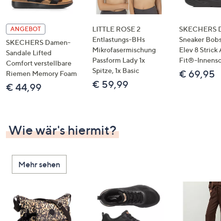
LITTLE ROSE 2
SKECHERS 
ANGEBOT
Entlastungs-BHs
Sneaker Bobs
SKECHERS Damen-
Mikrofasermischung
Elev 8 Strick
Sandale Lifted
Passform Lady 1x
Fit®-Innens
Comfort verstellbare
Spitze, 1x Basic
€ 69,95
Riemen Memory Foam
€ 59,99
€ 44,99
Wie wär's hiermit?
Mehr sehen