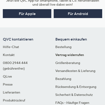
Jetzt die QVC App für Smartphone, Tablet & Co. herunterladen
und überall live dabei sein!
Für Apple
Für Android
QVC kontaktieren
Bequem einkaufen
Hilfe-Chat
Bestellung
Kontakt
Vertrag widerrufen
0800 2944 444
Größenberatung
(gebührenfrei)
Versandkosten & Lieferung
QLive
Bezahlung
Presse
Rücksendung & Entsorgung
Lieferanten
Sicherheit & Datenschutz
Produktrückruf
FAQs - Häufige Fragen