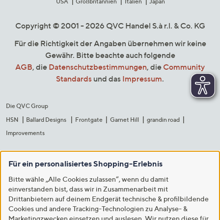
USA
Großbritannien
Italien
Japan
Copyright © 2001 - 2026 QVC Handel S.à r.l. & Co. KG
Für die Richtigkeit der Angaben übernehmen wir keine
Gewähr. Bitte beachte auch folgende
AGB
, die
Datenschutzbestimmungen
, die
Community
Standards
und das
Impressum
.
Die QVC Group
HSN
Ballard Designs
Frontgate
Garnet Hill
grandin road
Improvements
Für ein personalisiertes Shopping-Erlebnis
Bitte wähle „Alle Cookies zulassen“, wenn du damit
einverstanden bist, dass wir in Zusammenarbeit mit
Drittanbietern auf deinem Endgerät technische & profilbildende
Cookies und andere Tracking-Technologien zu Analyse- &
Marketingzwecken einsetzen und auslesen. Wir nutzen diese für