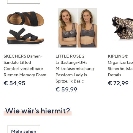
oder
wischen
Sie
auf
Touch-
Geräten
nach
links
SKECHERS Damen-
LITTLE ROSE 2
KIPLING®
bzw.
Sandale Lifted
Entlastungs-BHs
Organizertas
Comfort verstellbare
Mikrofasermischung
Sicherheitsf
rechts,
Riemen Memory Foam
Passform Lady 1x
Details
um
Spitze, 1x Basic
€ 54,95
€ 72,99
diese
€ 59,99
anzuzeigen.
Wie wär's hiermit?
Mehr sehen