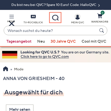
Du bist neu bei QVC? Spare 10 Euro! Code: HalloQVC
Zum
Hauptinhalt
springen
0
MENÜ
WARENKORB
TV-RÜCKBLICK
MEIN QVC
Wonach
suchst
Wenn
du
Tagesangebot
Neu
30 Jahre QVC
Cool mit QVC
Vorschläge
heute?
verfügbar
sind,
verwenden
Sie
Mode
die
ANNA VON GRIESHEIM - 40
Pfeiltasten
nach
Ausgewählt für dich
oben
und
nach
Mehr sehen
unten