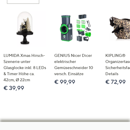
LUMIDA Xmas Hirsch-
GENIUS Nicer Dicer
KIPLING®
Szenerie unter
elektrischer
Organizertas
Glasglocke inkl. 8 LEDs
Gemüseschneider 10
Sicherheitsf
& Timer Höhe ca.
versch. Einsätze
Details
42cm, Ø 22cm
€ 99,99
€ 72,99
€ 39,99
Hilfeseiten,