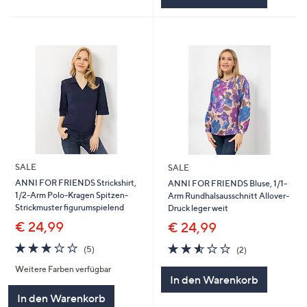
SALE
SALE
ANNI FOR FRIENDS Strickshirt,
ANNI FOR FRIENDS Bluse, 1/1-
1/2-Arm Polo-Kragen Spitzen-
Arm Rundhalsausschnitt Allover-
Strickmuster figurumspielend
Druck leger weit
€ 24,99
€ 24,99
3.0
5
2.5
2
(5)
(2)
von
Bewertungen
von
Bewertungen
Weitere Farben verfügbar
5
5
In den Warenkorb
In den Warenkorb