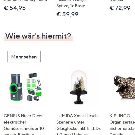
Spitze, 1x Basic
€ 54,95
€ 72,99
€ 59,99
Wie wär's hiermit?
Mehr sehen
GENIUS Nicer Dicer
LUMIDA Xmas Hirsch-
KIPLING®
elektrischer
Szenerie unter
Organizertas
Gemüseschneider 10
Glasglocke inkl. 8 LEDs
Sicherheitsf
versch. Einsätze
& Timer Höhe ca.
Details