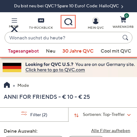
Du bist neu bei QVC? Spare 10 Euro! Code: HalloQVC
Zum
Hauptinhalt
springen
0
MENÜ
WARENKORB
TV-RÜCKBLICK
MEIN QVC
Wonach
suchst
Wenn
du
Tagesangebot
Neu
30 Jahre QVC
Cool mit QVC
Vorschläge
heute?
verfügbar
sind,
verwenden
Sie
Mode
die
ANNI FOR FRIENDS - € 10 - € 25
Pfeiltasten
nach
oben
Sortieren:
Top-Treffer
Filter
(2)
und
nach
Deine Auswahl:
Alle Filter aufheben
unten