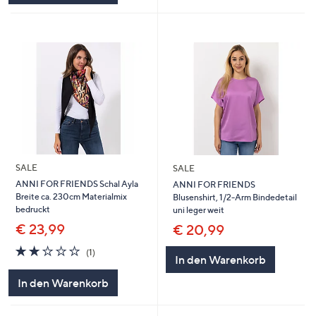
SALE
SALE
ANNI FOR FRIENDS Schal Ayla
ANNI FOR FRIENDS
Breite ca. 230cm Materialmix
Blusenshirt, 1/2-Arm Bindedetail
bedruckt
uni leger weit
€ 23,99
€ 20,99
2.0
1
(1)
In den Warenkorb
von
Bewertungen
5
In den Warenkorb