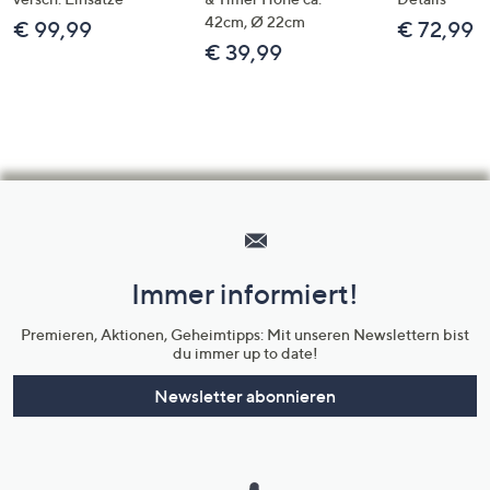
42cm, Ø 22cm
€ 99,99
€ 72,99
€ 39,99
Hilfeseiten,
Service
und
Immer informiert!
Unternehmensinformationen
Premieren, Aktionen, Geheimtipps: Mit unseren Newslettern bist
du immer up to date!
Newsletter abonnieren