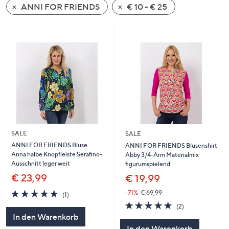
ANNI FOR FRIENDS
€ 10 - € 25
oder
wischen
Sie
auf
Touch-
Geräten
nach
links
bzw.
rechts,
um
SALE
SALE
diese
ANNI FOR FRIENDS Bluse
ANNI FOR FRIENDS Blusenshirt
Anna halbe Knopfleiste Serafino-
Abby 3/4-Arm Materialmix
anzuzeigen.
Ausschnitt leger weit
figurumspielend
€ 23,99
€ 19,99
5.0
1
-71%
€ 69,99
(1)
von
Bewertungen
5.0
2
(2)
5
von
Bewertungen
In den Warenkorb
5
In den Warenkorb