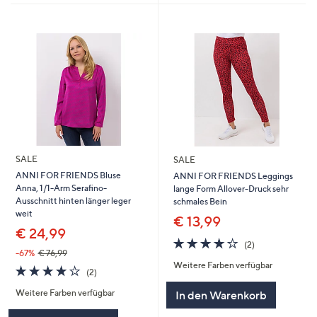
SALE
SALE
ANNI FOR FRIENDS Bluse
ANNI FOR FRIENDS Leggings
Anna, 1/1-Arm Serafino-
lange Form Allover-Druck sehr
Ausschnitt hinten länger leger
schmales Bein
weit
€ 13,99
€ 24,99
4.0
2
(2)
von
Bewertungen
-67%
€ 76,99
Weitere Farben verfügbar
5
4.0
2
(2)
von
Bewertungen
Weitere Farben verfügbar
In den Warenkorb
5