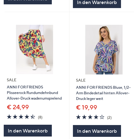
In den Warenkorb
SALE
SALE
ANNI FOR FRIENDS
ANNI FOR FRIENDS Bluse, 1/2-
Plisseerock Rundumdehnbund
Arm Bindedetail hinten Allover-
Allover-Druck wadenumspielend
Druck leger weit
€ 24,99
€ 19,99
4.4
8
4.0
2
(8)
(2)
von
Bewertungen
von
Bewertungen
5
5
In den Warenkorb
In den Warenkorb