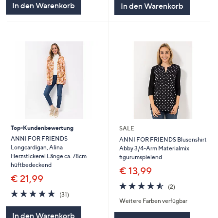
In den Warenkorb
In den Warenkorb
Top-Kundenbewertung
SALE
ANNI FOR FRIENDS
ANNI FOR FRIENDS Blusenshirt
Longcardigan, Alina
Abby 3/4-Arm Materialmix
Herzstickerei Länge ca. 78cm
figurumspielend
hüftbedeckend
€ 13,99
€ 21,99
4.5
2
(2)
4.7
31
von
Bewertungen
(31)
von
Bewertungen
Weitere Farben verfügbar
5
5
In den Warenkorb