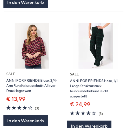
In den Warenkorb
SALE
SALE
ANNI FOR FRIENDS Bluse, 3/4-
ANNI FOR FRIENDS Hose, 1/1-
Arm Rundhalsausschnitt Allover-
Länge Strukturstrick
Druck leger weit
Rundumdehnbund leicht
ausgestellt
€ 13,99
€ 24,99
4.0
3
(3)
von
Bewertungen
3.7
3
(3)
5
von
Bewertungen
In den Warenkorb
5
In den Warenkorb