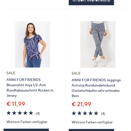
SALE
SALE
ANNI FOR FRIENDS
ANNI FOR FRIENDS Jeggings
Blusenshirt Anja 1/2-Arm
Antonia Rundumdehnbund
Rundhalsausschnitt Rücken in
Gürtelschlaufen sehr schmales
Jersey
Bein
€ 11,99
€ 21,99
5.0
4
4.8
4
(4)
(4)
von
Bewertungen
von
Bewertungen
Weitere Farben verfügbar
Weitere Farben verfügbar
5
5