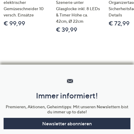
elektrischer
Szenerie unter
Organizertas
Gemüseschneider 10
Glasglocke inkl. 8 LEDs
Sicherheitsf
versch. Einsätze
& Timer Höhe ca.
Details
42cm, Ø 22cm
€ 99,99
€ 72,99
€ 39,99
Hilfeseiten,
Service
und
Immer informiert!
Unternehmensinformationen
Premieren, Aktionen, Geheimtipps: Mit unseren Newslettern bist
du immer up to date!
Newsletter abonnieren