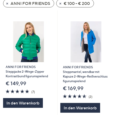
ANNI FOR FRIENDS
€ 100 - € 200
oder
wischen
Sie
auf
Touch-
Geräten
nach
links
bzw.
rechts,
um
ANNI FOR FRIENDS
ANNI FOR FRIENDS
Steppjacke 2-Wege-Zipper
diese
Steppmantel, wendbar mit
Kontrastbund figurumspielend
Kapuze 2-Wege-Reißverschluss
anzuzeigen.
figurumspielend
€ 149,99
€ 169,99
4.7
7
(7)
von
Bewertungen
4.5
2
(2)
5
von
Bewertungen
In den Warenkorb
5
In den Warenkorb