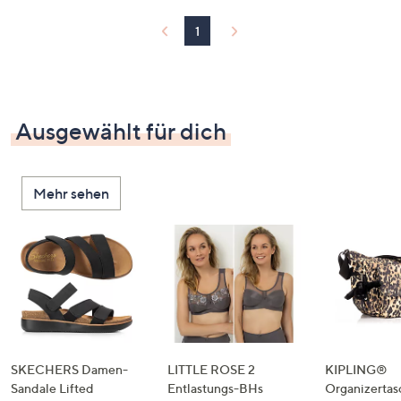
1
Ausgewählt für dich
Mehr sehen
SKECHERS Damen-
LITTLE ROSE 2
KIPLING®
Sandale Lifted
Entlastungs-BHs
Organizertas