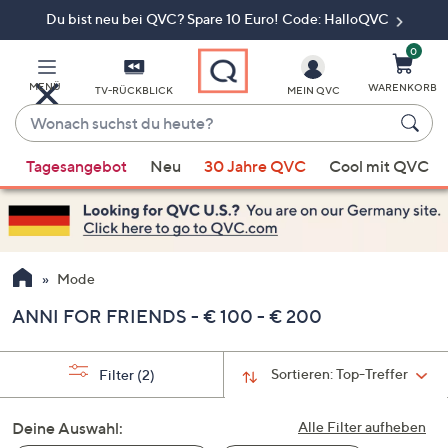
Du bist neu bei QVC? Spare 10 Euro! Code: HalloQVC
Zum
Hauptinhalt
springen
0
MENÜ
WARENKORB
TV-RÜCKBLICK
MEIN QVC
Wonach
suchst
Wenn
du
Tagesangebot
Neu
30 Jahre QVC
Cool mit QVC
Vorschläge
heute?
verfügbar
sind,
verwenden
Sie
Mode
die
ANNI FOR FRIENDS - € 100 - € 200
Pfeiltasten
nach
oben
Sortieren:
Top-Treffer
Filter
(2)
und
nach
Deine Auswahl:
Alle Filter aufheben
unten