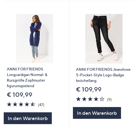
ANNI FOR FRIENDS
ANNI FOR FRIENDS Jeanshose
Longcardigan Normal- &
5-Pocket-Style Logo-Badge
Kurzgröße Zopfmuster
knöchellang
figurumspielend
€ 109,99
€ 109,99
4.2
9
(9)
4.5
47
von
Bewertungen
(47)
von
Bewertungen
5
In den Warenkorb
5
In den Warenkorb