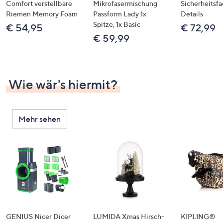
Comfort verstellbare
Mikrofasermischung
Sicherheitsf
Riemen Memory Foam
Passform Lady 1x
Details
Spitze, 1x Basic
€ 54,95
€ 72,99
€ 59,99
Wie wär's hiermit?
Mehr sehen
GENIUS Nicer Dicer
LUMIDA Xmas Hirsch-
KIPLING®