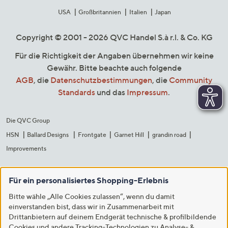
USA
Großbritannien
Italien
Japan
Copyright © 2001 - 2026 QVC Handel S.à r.l. & Co. KG
Für die Richtigkeit der Angaben übernehmen wir keine
Gewähr. Bitte beachte auch folgende
AGB
, die
Datenschutzbestimmungen
, die
Community
Standards
und das
Impressum
.
Die QVC Group
HSN
Ballard Designs
Frontgate
Garnet Hill
grandin road
Improvements
Für ein personalisiertes Shopping-Erlebnis
Bitte wähle „Alle Cookies zulassen“, wenn du damit
einverstanden bist, dass wir in Zusammenarbeit mit
Drittanbietern auf deinem Endgerät technische & profilbildende
Cookies und andere Tracking-Technologien zu Analyse- &