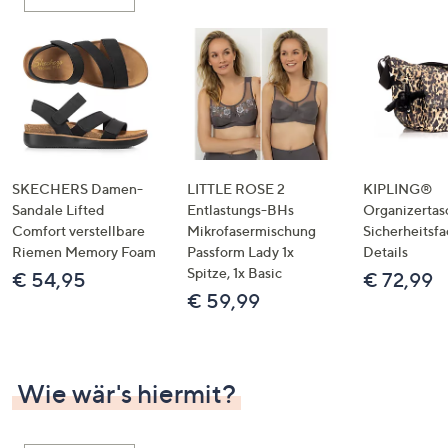
oder
wischen
Sie
auf
Touch-
Geräten
nach
links
SKECHERS Damen-
LITTLE ROSE 2
KIPLING®
bzw.
Sandale Lifted
Entlastungs-BHs
Organizertas
Comfort verstellbare
Mikrofasermischung
Sicherheitsf
rechts,
Riemen Memory Foam
Passform Lady 1x
Details
um
Spitze, 1x Basic
€ 54,95
€ 72,99
diese
€ 59,99
anzuzeigen.
Wie wär's hiermit?