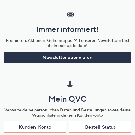
Hilfeseiten,
Service
und
Immer informiert!
Unternehmensinformationen
Premieren, Aktionen, Geheimtipps: Mit unseren Newslettern bist
du immer up to date!
Newsletter abonnieren
Mein QVC
Verwalte deine persönlichen Daten und Bestellungen sowie deine
Wunschliste in deinem Kundenkonto
Kunden-Konto
Bestell-Status