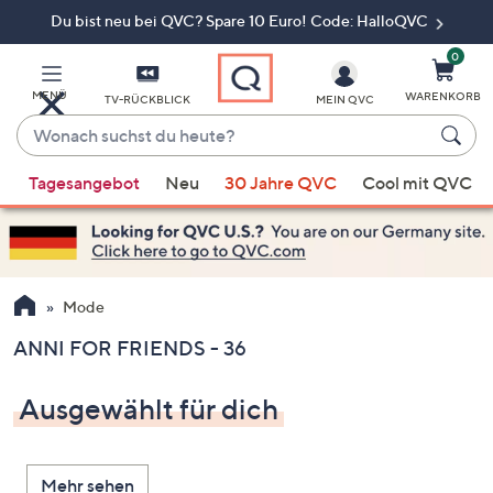
Du bist neu bei QVC? Spare 10 Euro! Code: HalloQVC
Zum
Hauptinhalt
springen
0
MENÜ
WARENKORB
TV-RÜCKBLICK
MEIN QVC
Wonach
suchst
Wenn
du
Tagesangebot
Neu
30 Jahre QVC
Cool mit QVC
Vorschläge
heute?
verfügbar
sind,
verwenden
Sie
Mode
die
ANNI FOR FRIENDS - 36
Pfeiltasten
nach
Ausgewählt für dich
oben
und
nach
Mehr sehen
unten