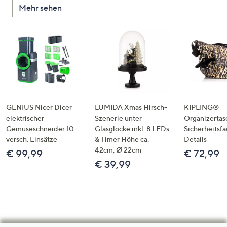
Mehr sehen
GENIUS Nicer Dicer
LUMIDA Xmas Hirsch-
KIPLING®
elektrischer
Szenerie unter
Organizertas
Gemüseschneider 10
Glasglocke inkl. 8 LEDs
Sicherheitsf
versch. Einsätze
& Timer Höhe ca.
Details
42cm, Ø 22cm
€ 99,99
€ 72,99
€ 39,99