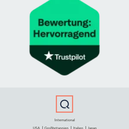
International
USA
Großbritannien
Italien
Japan