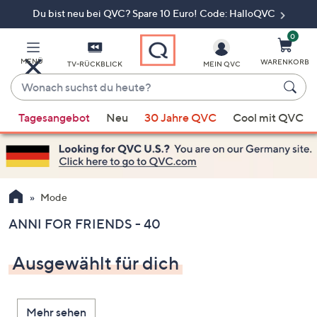
Du bist neu bei QVC? Spare 10 Euro! Code: HalloQVC
Zum
Hauptinhalt
springen
0
MENÜ
WARENKORB
TV-RÜCKBLICK
MEIN QVC
Wonach
suchst
Wenn
du
Tagesangebot
Neu
30 Jahre QVC
Cool mit QVC
Vorschläge
heute?
verfügbar
sind,
verwenden
Sie
Mode
die
ANNI FOR FRIENDS - 40
Pfeiltasten
nach
Ausgewählt für dich
oben
und
nach
Mehr sehen
unten