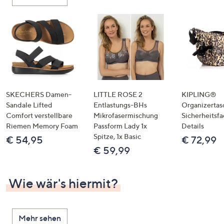
oder
wischen
Sie
auf
Touch-
Geräten
nach
links
SKECHERS Damen-
LITTLE ROSE 2
KIPLING®
bzw.
Sandale Lifted
Entlastungs-BHs
Organizertas
Comfort verstellbare
Mikrofasermischung
Sicherheitsf
rechts,
Riemen Memory Foam
Passform Lady 1x
Details
um
Spitze, 1x Basic
€ 54,95
€ 72,99
diese
€ 59,99
anzuzeigen.
Wie wär's hiermit?
Mehr sehen