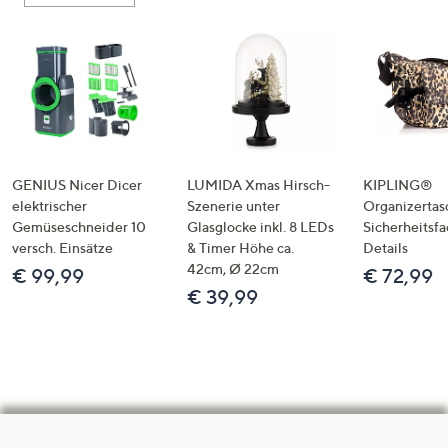
GENIUS Nicer Dicer
LUMIDA Xmas Hirsch-
KIPLING®
elektrischer
Szenerie unter
Organizertas
Gemüseschneider 10
Glasglocke inkl. 8 LEDs
Sicherheitsf
versch. Einsätze
& Timer Höhe ca.
Details
42cm, Ø 22cm
€ 99,99
€ 72,99
€ 39,99
Hilfeseiten,