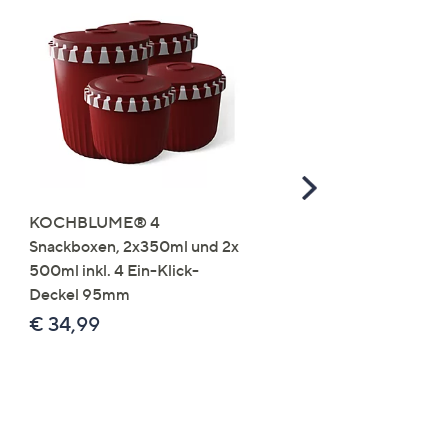
Scroll
Right
KOCHBLUME® 4
you:ly Pure Protein Limo
Snackboxen, 2x350ml und 2x
Lysin 575g für 25 Portio
500ml inkl. 4 Ein-Klick-
€ 49,99
Deckel 95mm
€ 86,94 /1 kg
€ 34,99