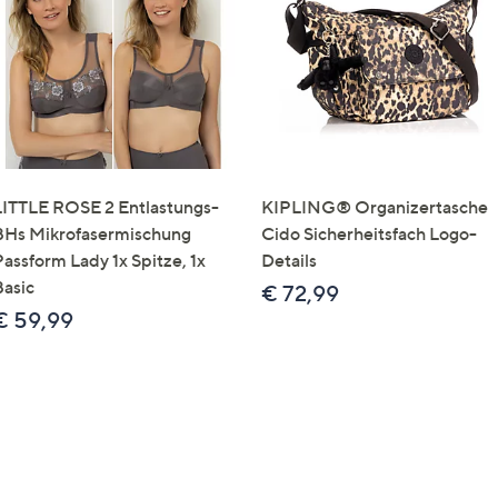
e
f
ouch-
eräten
ach
nks
zw.
chts,
LITTLE ROSE 2 Entlastungs-
KIPLING® Organizertasche
m
BHs Mikrofasermischung
Cido Sicherheitsfach Logo-
ese
Passform Lady 1x Spitze, 1x
Details
zuzeigen.
Basic
€ 72,99
€ 59,99