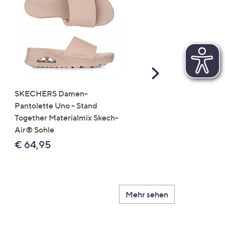
Scroll
Right
SKECHERS Damen-
JERYMOOD HOMEWEA
Pantolette Uno - Stand
Tops Mikrofaser Seitensc
Together Materialmix Skech-
leger weit
Air® Sohle
€ 24,99
€ 64,95
Mehr sehen