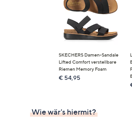
Si
au
T
G
n
li
b
re
SKECHERS Damen-Sandale
u
Lifted Comfort verstellbare
di
Riemen Memory Foam
an
€ 54,95
Wie wär's hiermit?