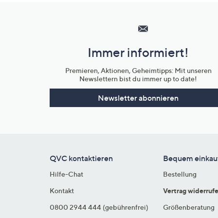
Hilfeseiten,
Service
und
Immer informiert!
Unternehmensinformationen
Premieren, Aktionen, Geheimtipps: Mit unseren
Newslettern bist du immer up to date!
Newsletter abonnieren
QVC kontaktieren
Bequem einkau
Hilfe-Chat
Bestellung
Kontakt
Vertrag widerruf
0800 2944 444 (gebührenfrei)
Größenberatung