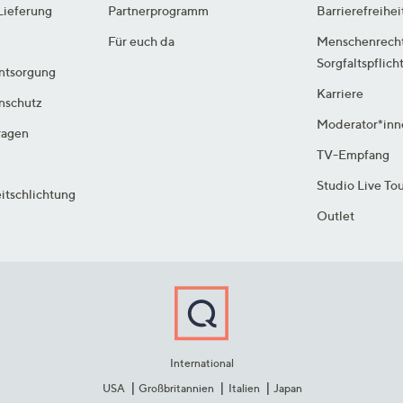
Lieferung
Partnerprogramm
Barrierefreihei
Für euch da
Menschenrech
Sorgfaltspflich
ntsorgung
Karriere
enschutz
Moderator*inn
ragen
TV-Empfang
Studio Live To
itschlichtung
Outlet
International
USA
Großbritannien
Italien
Japan