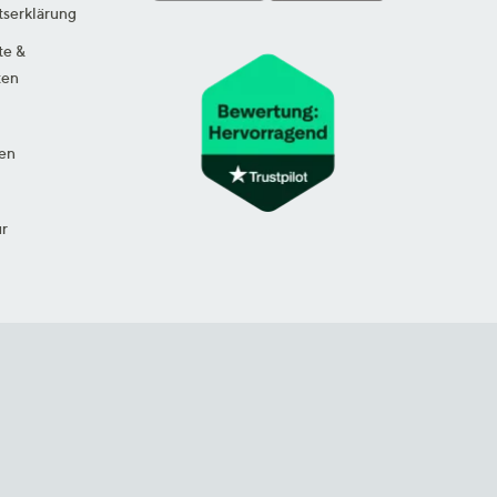
tserklärung
te &
ten
en
ur