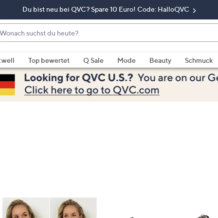
Du bist neu bei QVC? Spare 10 Euro! Code: HalloQVC
onach
chst
enn
u
rschläge
:well
Top bewertet
Q Sale
Mode
Beauty
Schmuck
eute?
rfügbar
nd,
erwenden
e
e
eiltasten
ach
ben
nd
ach
nten
der
ischen