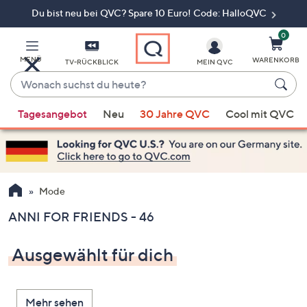
Du bist neu bei QVC? Spare 10 Euro! Code: HalloQVC
Zum
Hauptinhalt
springen
0
MENÜ
WARENKORB
TV-RÜCKBLICK
MEIN QVC
Wonach
suchst
Wenn
du
Tagesangebot
Neu
30 Jahre QVC
Cool mit QVC
Vorschläge
heute?
verfügbar
sind,
verwenden
Sie
Mode
die
ANNI FOR FRIENDS - 46
Pfeiltasten
nach
Ausgewählt für dich
oben
und
nach
Mehr sehen
unten