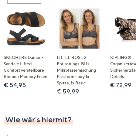
oder
wischen
Sie
auf
Touch-
Geräten
nach
links
SKECHERS Damen-
LITTLE ROSE 2
KIPLING®
bzw.
Sandale Lifted
Entlastungs-BHs
Organizertas
Comfort verstellbare
Mikrofasermischung
Sicherheitsf
rechts,
Riemen Memory Foam
Passform Lady 1x
Details
um
Spitze, 1x Basic
€ 54,95
€ 72,99
diese
€ 59,99
anzuzeigen.
Wie wär's hiermit?