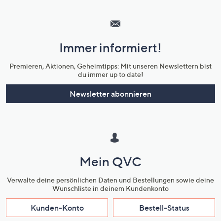
Hilfeseiten,
Service
und
Immer informiert!
Unternehmensinformationen
Premieren, Aktionen, Geheimtipps: Mit unseren Newslettern bist
du immer up to date!
Newsletter abonnieren
Mein QVC
Verwalte deine persönlichen Daten und Bestellungen sowie deine
Wunschliste in deinem Kundenkonto
Kunden-Konto
Bestell-Status