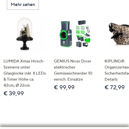
Mehr sehen
LUMIDA Xmas Hirsch-
GENIUS Nicer Dicer
KIPLING®
Szenerie unter
elektrischer
Organizertas
Glasglocke inkl. 8 LEDs
Gemüseschneider 10
Sicherheitsf
& Timer Höhe ca.
versch. Einsätze
Details
42cm, Ø 22cm
€ 99,99
€ 72,99
€ 39,99