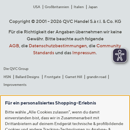
USA
Großbritannien
Italien
Japan
Copyright © 2001 - 2026 QVC Handel S.à r.l. & Co. KG
Für die Richtigkeit der Angaben übernehmen wir keine
Gewähr. Bitte beachte auch folgende
AGB
, die
Datenschutzbestimmungen
, die
Community
Standards
und das
Impressum
.
Die QVC Group
HSN
Ballard Designs
Frontgate
Garnet Hill
grandin road
Improvements
Für ein personalisiertes Shopping-Erlebnis
Bitte wähle „Alle Cookies zulassen“, wenn du damit
einverstanden bist, dass wir in Zusammenarbeit mit
Drittanbietern auf deinem Endgerät technische & profilbildende
Cookies und andere Tracking-Technologien zu Analyse- &