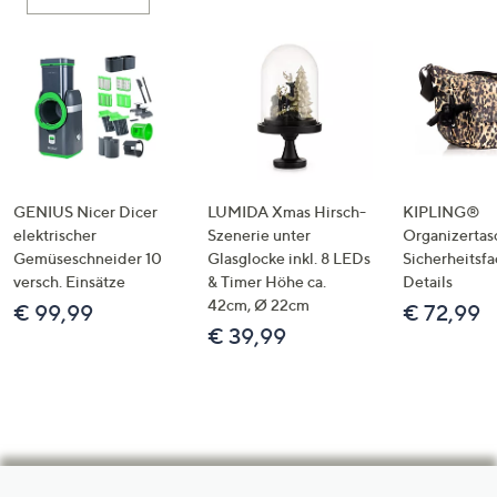
GENIUS Nicer Dicer
LUMIDA Xmas Hirsch-
KIPLING®
elektrischer
Szenerie unter
Organizertas
Gemüseschneider 10
Glasglocke inkl. 8 LEDs
Sicherheitsf
versch. Einsätze
& Timer Höhe ca.
Details
42cm, Ø 22cm
€ 99,99
€ 72,99
€ 39,99
Hilfeseiten,