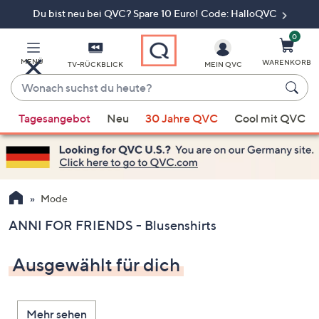
Du bist neu bei QVC? Spare 10 Euro! Code: HalloQVC
Zum
Hauptinhalt
springen
0
MENÜ
WARENKORB
TV-RÜCKBLICK
MEIN QVC
Wonach
suchst
Wenn
du
Tagesangebot
Neu
30 Jahre QVC
Cool mit QVC
Vorschläge
heute?
verfügbar
sind,
verwenden
Sie
Mode
die
ANNI FOR FRIENDS - Blusenshirts
Pfeiltasten
nach
Ausgewählt für dich
oben
und
nach
Mehr sehen
unten