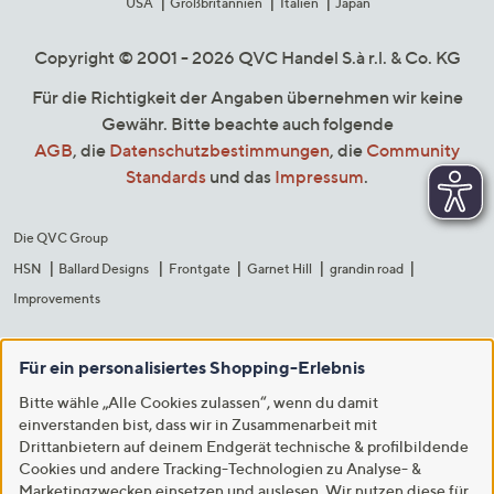
USA
Großbritannien
Italien
Japan
Copyright © 2001 - 2026 QVC Handel S.à r.l. & Co. KG
Für die Richtigkeit der Angaben übernehmen wir keine
Gewähr. Bitte beachte auch folgende
AGB
, die
Datenschutzbestimmungen
, die
Community
Standards
und das
Impressum
.
Die QVC Group
HSN
Ballard Designs
Frontgate
Garnet Hill
grandin road
Improvements
Für ein personalisiertes Shopping-Erlebnis
Bitte wähle „Alle Cookies zulassen“, wenn du damit
einverstanden bist, dass wir in Zusammenarbeit mit
Drittanbietern auf deinem Endgerät technische & profilbildende
Cookies und andere Tracking-Technologien zu Analyse- &
Marketingzwecken einsetzen und auslesen. Wir nutzen diese für