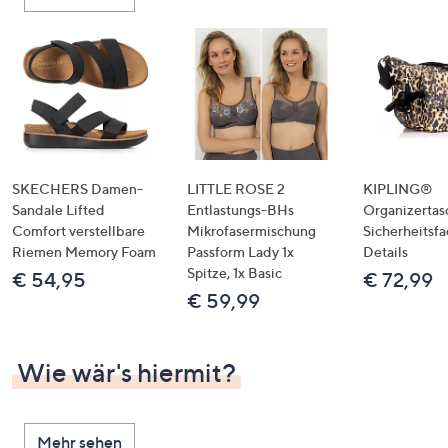
oder
wischen
Sie
auf
Touch-
Geräten
nach
links
SKECHERS Damen-
LITTLE ROSE 2
KIPLING®
bzw.
Sandale Lifted
Entlastungs-BHs
Organizertas
Comfort verstellbare
Mikrofasermischung
Sicherheitsf
rechts,
Riemen Memory Foam
Passform Lady 1x
Details
um
Spitze, 1x Basic
€ 54,95
€ 72,99
diese
€ 59,99
anzuzeigen.
Wie wär's hiermit?
Mehr sehen