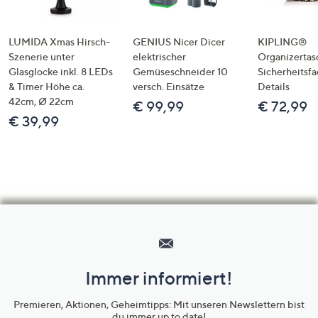
LUMIDA Xmas Hirsch-
GENIUS Nicer Dicer
KIPLING®
Szenerie unter
elektrischer
Organizertas
Glasglocke inkl. 8 LEDs
Gemüseschneider 10
Sicherheitsf
& Timer Höhe ca.
versch. Einsätze
Details
42cm, Ø 22cm
€ 99,99
€ 72,99
€ 39,99
Hilfeseiten,
Service
und
Immer informiert!
Unternehmensinformationen
Premieren, Aktionen, Geheimtipps: Mit unseren Newslettern bist
du immer up to date!