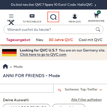
Du bist neu bei QVC? Spare 10 Euro! Code: HalloQVC
Zum
Hauptinhalt
springen
0
MENÜ
WARENKORB
TV-RÜCKBLICK
MEIN QVC
Wonach
suchst
Wenn
du
Tagesangebot
Neu
30 Jahre QVC
Cool mit QVC
Vorschläge
heute?
verfügbar
sind,
verwenden
Sie
Mode
die
ANNI FOR FRIENDS - Mode
Pfeiltasten
nach
oben
Sortieren:
Top-Treffer
und
Deine Auswahl:
nach
Alle Filter aufheben
unten