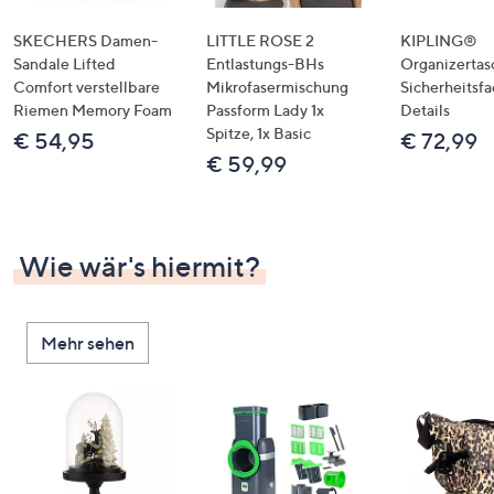
SKECHERS Damen-
LITTLE ROSE 2
KIPLING®
Sandale Lifted
Entlastungs-BHs
Organizertas
Comfort verstellbare
Mikrofasermischung
Sicherheitsf
Riemen Memory Foam
Passform Lady 1x
Details
Spitze, 1x Basic
€ 54,95
€ 72,99
€ 59,99
Wie wär's hiermit?
Mehr sehen