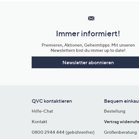
Hilfeseiten,
Service
und
Immer informiert!
Unternehmensinformationen
Premieren, Aktionen, Geheimtipps: Mit unseren
Newslettern bist du immer up to date!
Newsletter abonnieren
QVC kontaktieren
Bequem einkau
Hilfe-Chat
Bestellung
Kontakt
Vertrag widerruf
0800 2944 444 (gebührenfrei)
Größenberatung