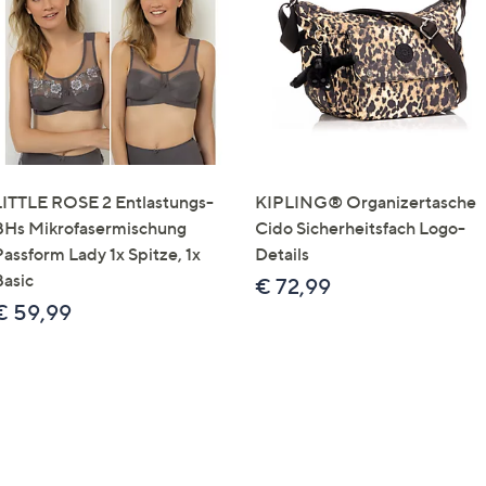
e
f
ouch-
eräten
ach
nks
zw.
chts,
LITTLE ROSE 2 Entlastungs-
KIPLING® Organizertasche
m
BHs Mikrofasermischung
Cido Sicherheitsfach Logo-
ese
Passform Lady 1x Spitze, 1x
Details
zuzeigen.
Basic
€ 72,99
€ 59,99