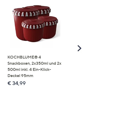
Scroll
Right
KOCHBLUME® 4
you:ly Pure Protein Limo
Snackboxen, 2x350ml und 2x
Lysin 575g für 25 Portio
500ml inkl. 4 Ein-Klick-
€ 49,99
Deckel 95mm
€ 86,94 /1 kg
€ 34,99