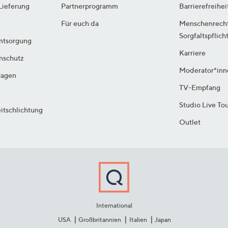
Lieferung
Partnerprogramm
Barrierefreihei
Für euch da
Menschenrech
Sorgfaltspflich
ntsorgung
Karriere
enschutz
Moderator*inn
ragen
TV-Empfang
Studio Live To
itschlichtung
Outlet
International
USA
Großbritannien
Italien
Japan