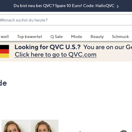
Du bist neu bei QVC? Spare 10 Euro! Code: HalloQVC
onach
chst
enn
u
rschläge
:well
Top bewertet
Q Sale
Mode
Beauty
Schmuck
eute?
rfügbar
nd,
erwenden
e
e
eiltasten
de
ach
ben
nd
ach
nten
der
ischen