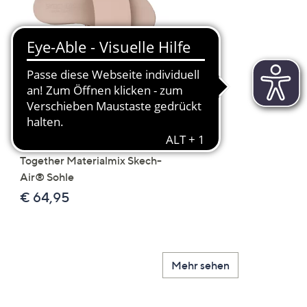
Scroll
Right
SKECHERS Damen-
JERYMOOD HOMEWEA
Pantolette Uno - Stand
Tops Mikrofaser Seitensc
Together Materialmix Skech-
leger weit
Air® Sohle
€ 24,99
€ 64,95
Mehr sehen