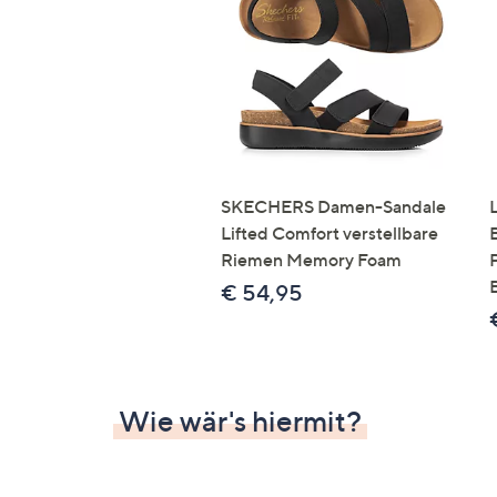
Si
au
T
G
n
li
b
re
SKECHERS Damen-Sandale
u
Lifted Comfort verstellbare
di
Riemen Memory Foam
an
€ 54,95
Wie wär's hiermit?