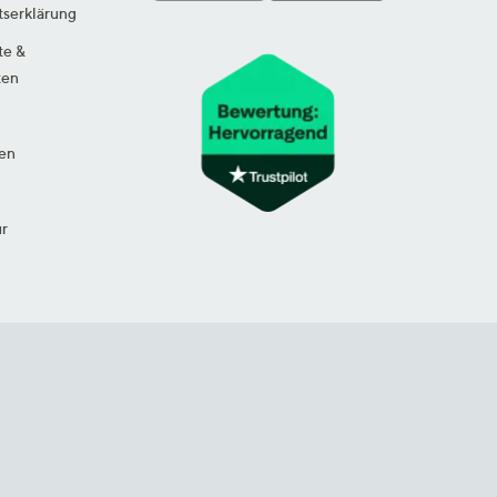
tserklärung
te &
ten
en
ur