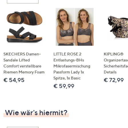
oder
wischen
Sie
auf
Touch-
Geräten
nach
links
SKECHERS Damen-
LITTLE ROSE 2
KIPLING®
bzw.
Sandale Lifted
Entlastungs-BHs
Organizertas
Comfort verstellbare
Mikrofasermischung
Sicherheitsf
rechts,
Riemen Memory Foam
Passform Lady 1x
Details
um
Spitze, 1x Basic
€ 54,95
€ 72,99
diese
€ 59,99
anzuzeigen.
Wie wär's hiermit?