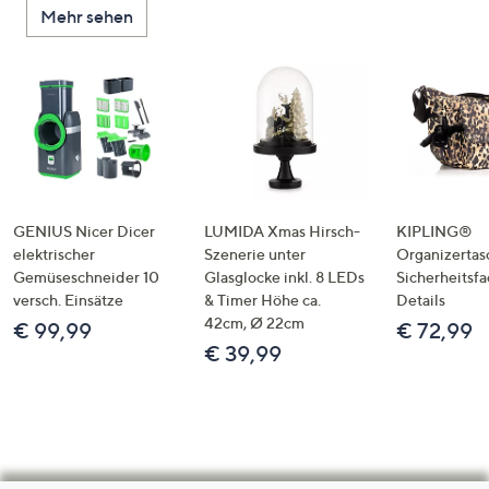
Mehr sehen
GENIUS Nicer Dicer
LUMIDA Xmas Hirsch-
KIPLING®
elektrischer
Szenerie unter
Organizertas
Gemüseschneider 10
Glasglocke inkl. 8 LEDs
Sicherheitsf
versch. Einsätze
& Timer Höhe ca.
Details
42cm, Ø 22cm
€ 99,99
€ 72,99
€ 39,99