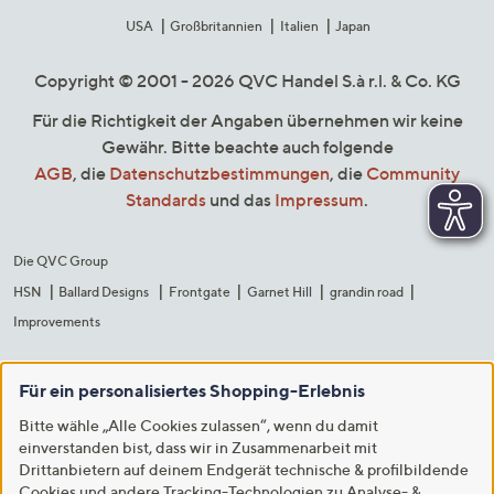
USA
Großbritannien
Italien
Japan
Copyright © 2001 - 2026 QVC Handel S.à r.l. & Co. KG
Für die Richtigkeit der Angaben übernehmen wir keine
Gewähr. Bitte beachte auch folgende
AGB
, die
Datenschutzbestimmungen
, die
Community
Standards
und das
Impressum
.
Die QVC Group
HSN
Ballard Designs
Frontgate
Garnet Hill
grandin road
Improvements
Für ein personalisiertes Shopping-Erlebnis
Bitte wähle „Alle Cookies zulassen“, wenn du damit
einverstanden bist, dass wir in Zusammenarbeit mit
Drittanbietern auf deinem Endgerät technische & profilbildende
Cookies und andere Tracking-Technologien zu Analyse- &