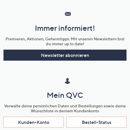
Hilfeseiten,
Service
und
Immer informiert!
Unternehmensinformationen
Premieren, Aktionen, Geheimtipps: Mit unseren Newslettern bist
du immer up to date!
Newsletter abonnieren
Mein QVC
Verwalte deine persönlichen Daten und Bestellungen sowie deine
Wunschliste in deinem Kundenkonto
Kunden-Konto
Bestell-Status