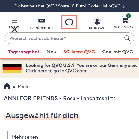
Du bist neu bei QVC? Spare 10 Euro! Code: HalloQVC
Zum
Hauptinhalt
springen
0
MENÜ
WARENKORB
TV-RÜCKBLICK
MEIN QVC
Wonach
suchst
Wenn
du
Tagesangebot
Neu
30 Jahre QVC
Cool mit QVC
Vorschläge
heute?
verfügbar
sind,
verwenden
Sie
Mode
die
ANNI FOR FRIENDS - Rosa - Langarmshirts
Pfeiltasten
nach
Ausgewählt für dich
oben
und
nach
Mehr sehen
unten