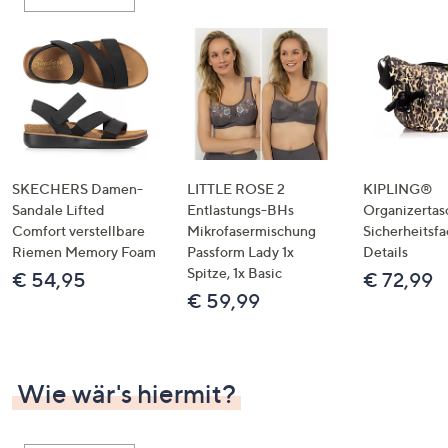
oder
wischen
Sie
auf
Touch-
Geräten
nach
links
SKECHERS Damen-
LITTLE ROSE 2
KIPLING®
bzw.
Sandale Lifted
Entlastungs-BHs
Organizertas
Comfort verstellbare
Mikrofasermischung
Sicherheitsf
rechts,
Riemen Memory Foam
Passform Lady 1x
Details
um
Spitze, 1x Basic
€ 54,95
€ 72,99
diese
€ 59,99
anzuzeigen.
Wie wär's hiermit?