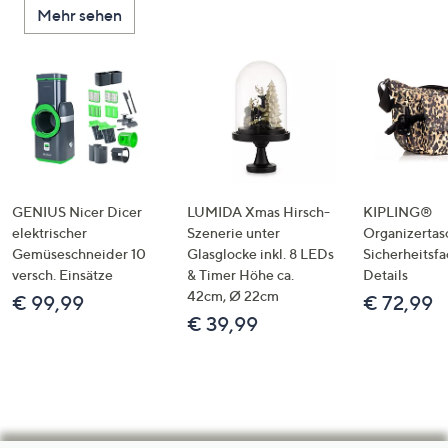
Mehr sehen
GENIUS Nicer Dicer
LUMIDA Xmas Hirsch-
KIPLING®
elektrischer
Szenerie unter
Organizertas
Gemüseschneider 10
Glasglocke inkl. 8 LEDs
Sicherheitsf
versch. Einsätze
& Timer Höhe ca.
Details
42cm, Ø 22cm
€ 99,99
€ 72,99
€ 39,99