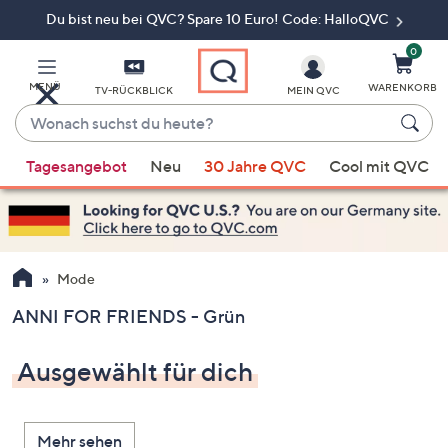
Du bist neu bei QVC? Spare 10 Euro! Code: HalloQVC
Zum
Hauptinhalt
springen
0
MENÜ
WARENKORB
TV-RÜCKBLICK
MEIN QVC
Wonach
suchst
Wenn
du
Tagesangebot
Neu
30 Jahre QVC
Cool mit QVC
Vorschläge
heute?
verfügbar
sind,
verwenden
Sie
Mode
die
ANNI FOR FRIENDS - Grün
Pfeiltasten
nach
Ausgewählt für dich
oben
und
nach
Mehr sehen
unten