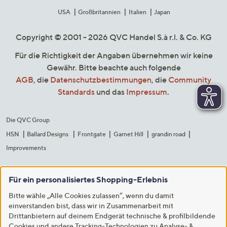
USA
Großbritannien
Italien
Japan
Copyright © 2001 - 2026 QVC Handel S.à r.l. & Co. KG
Für die Richtigkeit der Angaben übernehmen wir keine
Gewähr. Bitte beachte auch folgende
AGB
, die
Datenschutzbestimmungen
, die
Community
Standards
und das
Impressum
.
Die QVC Group
HSN
Ballard Designs
Frontgate
Garnet Hill
grandin road
Improvements
Für ein personalisiertes Shopping-Erlebnis
Bitte wähle „Alle Cookies zulassen“, wenn du damit
einverstanden bist, dass wir in Zusammenarbeit mit
Drittanbietern auf deinem Endgerät technische & profilbildende
Cookies und andere Tracking-Technologien zu Analyse- &