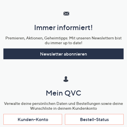
Hilfeseiten,
Service
und
Immer informiert!
Unternehmensinformationen
Premieren, Aktionen, Geheimtipps: Mit unseren Newslettern bist
du immer up to date!
Newsletter abonnieren
Mein QVC
Verwalte deine persönlichen Daten und Bestellungen sowie deine
Wunschliste in deinem Kundenkonto
Kunden-Konto
Bestell-Status