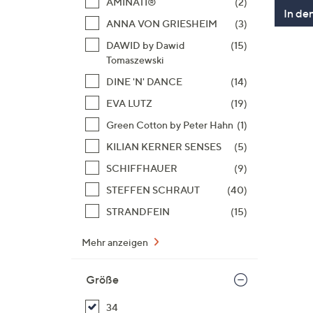
AMINATI®
(2)
In de
ANNA VON GRIESHEIM
(3)
DAWID by Dawid
(15)
Tomaszewski
DINE 'N' DANCE
(14)
EVA LUTZ
(19)
Green Cotton by Peter Hahn
(1)
KILIAN KERNER SENSES
(5)
SCHIFFHAUER
(9)
STEFFEN SCHRAUT
(40)
STRANDFEIN
(15)
Mehr anzeigen
Größe
34