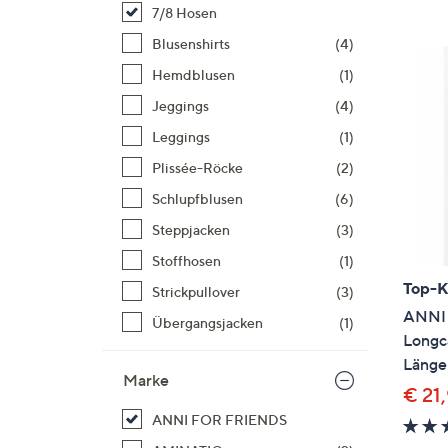
Si
7/8 Hosen
au
Blusenshirts
(4)
T
Hemdblusen
(1)
G
n
Jeggings
(4)
li
Leggings
(1)
b
Plissée-Röcke
(2)
re
Schlupfblusen
(6)
u
di
Steppjacken
(3)
an
Stoffhosen
(1)
Top-
Strickpullover
(3)
ANNI
Übergangsjacken
(1)
Longca
Länge
Marke
€ 21
ANNI FOR FRIENDS