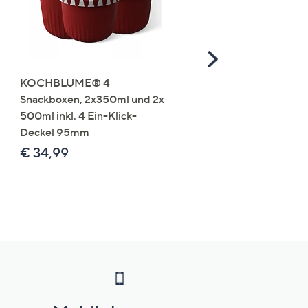
Scroll
Right
KOCHBLUME® 4
you:ly Pure Protein Limo
Snackboxen, 2x350ml und 2x
Lysin 575g für 25 Portio
500ml inkl. 4 Ein-Klick-
€ 49,99
Deckel 95mm
€ 86,94 /1 kg
€ 34,99