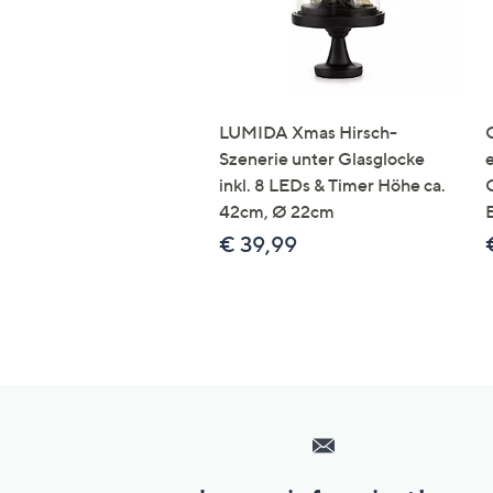
LUMIDA Xmas Hirsch-
Szenerie unter Glasglocke
inkl. 8 LEDs & Timer Höhe ca.
42cm, Ø 22cm
€ 39,99
Hilfeseiten,
Service
und