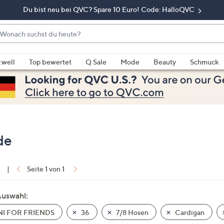
Du bist neu bei QVC? Spare 10 Euro! Code: HalloQVC
onach
chst
enn
u
rschläge
:well
Top bewertet
Q Sale
Mode
Beauty
Schmuck
eute?
rfügbar
nd,
erwenden
e
e
eiltasten
de
ach
ben
nd
1
|
Seite 1 von 1
ach
nten
Auswahl:
der
I FOR FRIENDS
36
7/8 Hosen
Cardigan
ischen