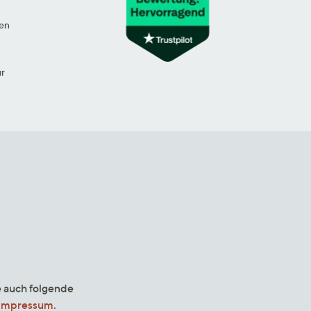
en
ur
e auch folgende
Impressum
.