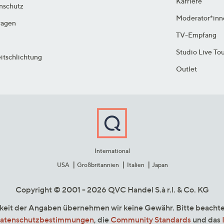
Karriere
enschutz
Moderator*inn
ragen
TV-Empfang
Studio Live To
itschlichtung
Outlet
International
USA
Großbritannien
Italien
Japan
Copyright © 2001 - 2026 QVC Handel S.à r.l. & Co. KG
gkeit der Angaben übernehmen wir keine Gewähr. Bitte beacht
atenschutzbestimmungen
, die
Community Standards
und das