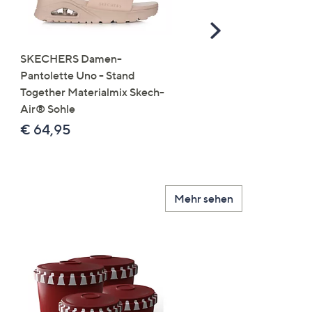
Scroll
Right
SKECHERS Damen-
JERYMOOD HOMEWEA
Pantolette Uno - Stand
Tops Mikrofaser Seitensc
Together Materialmix Skech-
leger weit
Air® Sohle
€ 24,99
€ 64,95
Mehr sehen