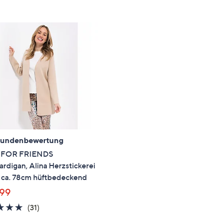
e
f
ouch-
eräten
ach
nks
zw.
chts,
m
ese
zuzeigen.
Kundenbewertung
 FOR FRIENDS
rdigan, Alina Herzstickerei
 ca. 78cm hüftbedeckend
,99
4.7
31
(31)