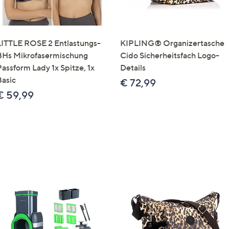
LITTLE ROSE 2 Entlastungs-
KIPLING® Organizertasche
BHs Mikrofasermischung
Cido Sicherheitsfach Logo-
Passform Lady 1x Spitze, 1x
Details
Basic
€ 72,99
€ 59,99