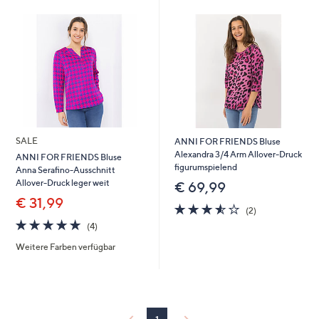
oder
wischen
Sie
auf
Touch-
Geräten
nach
links
SALE
ANNI FOR FRIENDS Bluse
bzw.
Alexandra 3/4 Arm Allover-Druck
ANNI FOR FRIENDS Bluse
rechts,
figurumspielend
Anna Serafino-Ausschnitt
um
Allover-Druck leger weit
€ 69,99
diese
€ 31,99
3.5
2
(2)
anzuzeigen.
von
Bewertungen
4.8
4
(4)
5
von
Bewertungen
Weitere Farben verfügbar
5