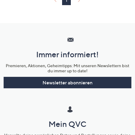
1
Hilfeseiten,
Service
und
Immer informiert!
Unternehmensinformationen
Premieren, Aktionen, Geheimtipps: Mit unseren Newslettern bist
du immer up to date!
Newsletter abonnieren
Mein QVC