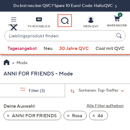
Du bist neu bei QVC? Spare 10 Euro! Code: HalloQVC
Zum
Hauptinhalt
springen
0
MENÜ
WARENKORB
TV-RÜCKBLICK
MEIN QVC
Lieblingsprodukt
finden
Wenn
Tagesangebot
Neu
30 Jahre QVC
Cool mit QVC
Vorschläge
verfügbar
Mode
sind,
verwenden
ANNI FOR FRIENDS - Mode
Sie
die
Sortieren:
Top-Treffer
Filter
(3)
Pfeiltasten
nach
Deine Auswahl:
Alle Filter aufheben
oben
und
ANNI FOR FRIENDS
Rosa
46
nach
unten