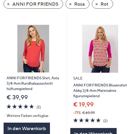
ANNI FOR FRIENDS
Rosa
Rot
oder
wischen
Sie
auf
Touch-
Geräten
nach
links
bzw.
rechts,
um
ANNI FOR FRIENDS Shirt, Asta
SALE
3/4-Arm Rundhalsausschnitt
diese
ANNI FOR FRIENDS Blusenshirt
hüftumspielend
Abby 3/4-Arm Materialmix
anzuzeigen.
figurumspielend
€ 39,99
€ 19,99
5.0
2
(2)
von
Bewertungen
-71%
€ 69,99
Weitere Farben verfügbar
5
5.0
2
(2)
von
Bewertungen
In den Warenkorb
5
In den Warenkorb