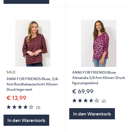
SALE
ANNI FOR FRIENDS Bluse
Alexandra 3/4 Arm Allover-Druck
ANNI FOR FRIENDS Bluse, 3/4-
figurumspielend
Arm Rundhalsausschnitt Allover-
Druck leger weit
€ 69,99
€ 13,99
3.5
2
(2)
von
Bewertungen
4.0
3
(3)
5
von
Bewertungen
In den Warenkorb
5
In den Warenkorb