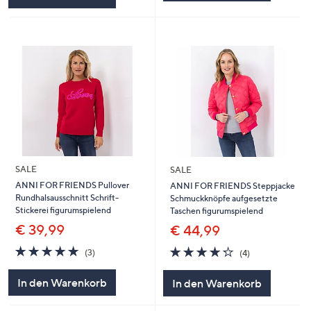
SALE
SALE
ANNI FOR FRIENDS Pullover
ANNI FOR FRIENDS Steppjacke
Rundhalsausschnitt Schrift-
Schmuckknöpfe aufgesetzte
Stickerei figurumspielend
Taschen figurumspielend
€ 39,99
€ 44,99
4.7
3
4.2
4
(3)
(4)
von
Bewertungen
von
Bewertungen
5
5
In den Warenkorb
In den Warenkorb