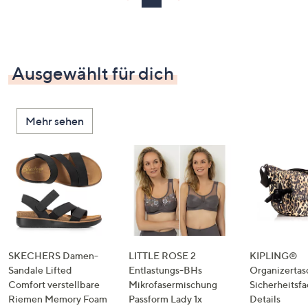
Ausgewählt für dich
Mehr sehen
SKECHERS Damen-
LITTLE ROSE 2
KIPLING®
Sandale Lifted
Entlastungs-BHs
Organizertas
Comfort verstellbare
Mikrofasermischung
Sicherheitsf
Riemen Memory Foam
Passform Lady 1x
Details