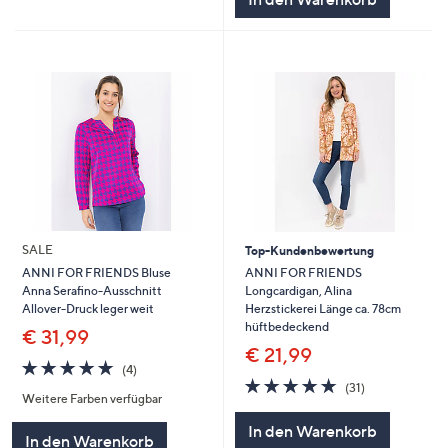
SALE
Top-Kundenbewertung
ANNI FOR FRIENDS
ANNI FOR FRIENDS Bluse
Longcardigan, Alina
Anna Serafino-Ausschnitt
Herzstickerei Länge ca. 78cm
Allover-Druck leger weit
hüftbedeckend
€ 31,99
€ 21,99
4.8
4
(4)
4.7
31
von
Bewertungen
(31)
Weitere Farben verfügbar
von
Bewertungen
5
5
In den Warenkorb
In den Warenkorb