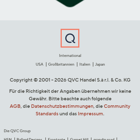
International
USA
Großbritannien
Italien
Japan
Copyright © 2001 - 2026 QVC Handel S.à r.l. & Co. KG
Für die Richtigkeit der Angaben übernehmen wir keine
Gewähr. Bitte beachte auch folgende
AGB
, die
Datenschutzbestimmungen
, die
Community
Standards
und das
Impressum
.
Die QVC Group
HSN
Ballard Designs
Frontgate
Garnet Hill
grandin road