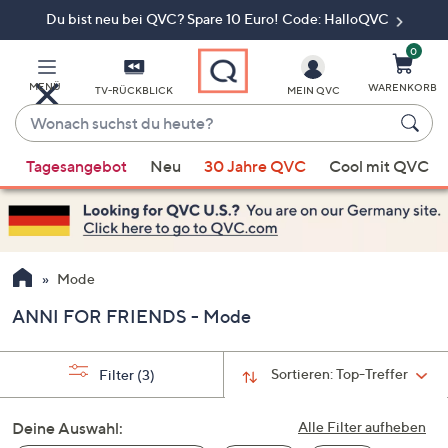
Du bist neu bei QVC? Spare 10 Euro! Code: HalloQVC
Zum
Hauptinhalt
springen
0
MENÜ
WARENKORB
TV-RÜCKBLICK
MEIN QVC
Wonach
suchst
Wenn
du
Tagesangebot
Neu
30 Jahre QVC
Cool mit QVC
Vorschläge
heute?
verfügbar
sind,
verwenden
Sie
Mode
die
ANNI FOR FRIENDS - Mode
Pfeiltasten
nach
oben
Sortieren:
Top-Treffer
Filter
(3)
und
nach
Deine Auswahl:
Alle Filter aufheben
unten