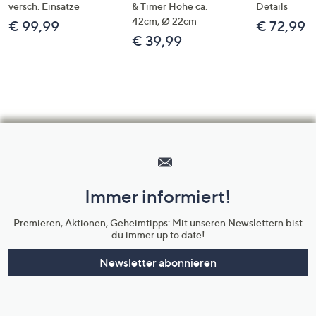
versch. Einsätze
& Timer Höhe ca.
Details
42cm, Ø 22cm
€ 99,99
€ 72,99
€ 39,99
Hilfeseiten,
Service
und
Immer informiert!
Unternehmensinformationen
Premieren, Aktionen, Geheimtipps: Mit unseren Newslettern bist
du immer up to date!
Newsletter abonnieren