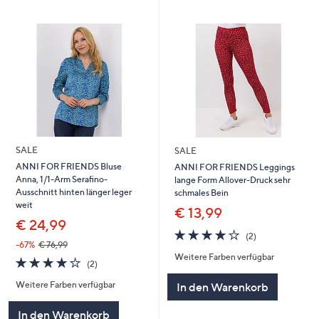
SALE
SALE
ANNI FOR FRIENDS Bluse
ANNI FOR FRIENDS Leggings
Anna, 1/1-Arm Serafino-
lange Form Allover-Druck sehr
Ausschnitt hinten länger leger
schmales Bein
weit
€ 13,99
€ 24,99
4.0
2
(2)
von
Bewertungen
-67%
€ 76,99
Weitere Farben verfügbar
5
4.0
2
(2)
von
Bewertungen
Weitere Farben verfügbar
In den Warenkorb
5
In den Warenkorb