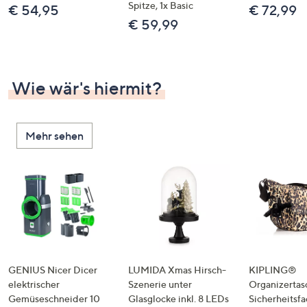
Spitze, 1x Basic
€ 54,95
€ 72,99
€ 59,99
Wie wär's hiermit?
Mehr sehen
GENIUS Nicer Dicer
LUMIDA Xmas Hirsch-
KIPLING®
elektrischer
Szenerie unter
Organizertas
Gemüseschneider 10
Glasglocke inkl. 8 LEDs
Sicherheitsf