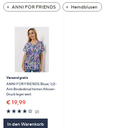
unten
ANNI FOR FRIENDS
Hemdblusen
oder
wischen
Sie
auf
Touch-
Geräten
nach
links
bzw.
rechts,
Versand gratis
um
ANNI FOR FRIENDS Bluse, 1/2-
diese
Arm Bindedetail hinten Allover-
anzuzeigen.
Druck leger weit
€ 19,99
4.0
2
(2)
von
Bewertungen
5
In den Warenkorb