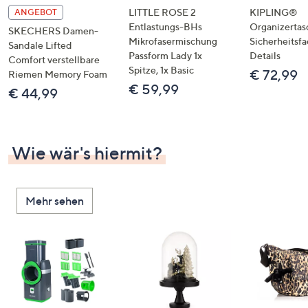
LITTLE ROSE 2
KIPLING®
ANGEBOT
Entlastungs-BHs
Organizertas
SKECHERS Damen-
Mikrofasermischung
Sicherheitsf
Sandale Lifted
Passform Lady 1x
Details
Comfort verstellbare
Spitze, 1x Basic
€ 72,99
Riemen Memory Foam
€ 59,99
€ 44,99
Wie wär's hiermit?
Mehr sehen