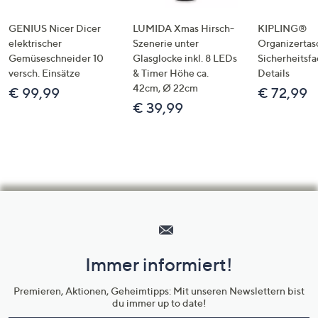
GENIUS Nicer Dicer
LUMIDA Xmas Hirsch-
KIPLING®
elektrischer
Szenerie unter
Organizertas
Gemüseschneider 10
Glasglocke inkl. 8 LEDs
Sicherheitsf
versch. Einsätze
& Timer Höhe ca.
Details
42cm, Ø 22cm
€ 99,99
€ 72,99
€ 39,99
Hilfeseiten,
Service
und
Immer informiert!
Unternehmensinformationen
Premieren, Aktionen, Geheimtipps: Mit unseren Newslettern bist
du immer up to date!