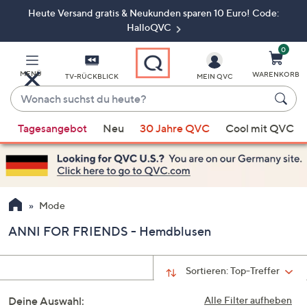
Heute Versand gratis & Neukunden sparen 10 Euro! Code:
Zum
Hauptinhalt
HalloQVC
springen
0
MENÜ
WARENKORB
TV-RÜCKBLICK
MEIN QVC
Wonach
suchst
Wenn
du
Tagesangebot
Neu
30 Jahre QVC
Cool mit QVC
Vorschläge
heute?
verfügbar
sind,
verwenden
Sie
Mode
die
ANNI FOR FRIENDS - Hemdblusen
Pfeiltasten
nach
oben
Sortieren:
Top-Treffer
und
Deine Auswahl:
nach
Alle Filter aufheben