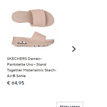
Scroll
Right
SKECHERS Damen-
JERYMOOD HOMEWEA
Pantolette Uno - Stand
Tops Mikrofaser Seitensc
Together Materialmix Skech-
leger weit
Air® Sohle
€ 24,99
€ 64,95
Mehr sehen