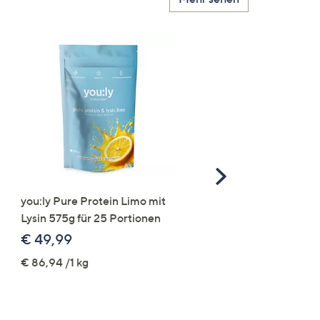
Scroll
Right
you:ly Pure Protein Limo mit
STRANDFEIN Punto-Ho
Lysin 575g für 25 Portionen
elastisch Rundumdehnb
Logo-Stickerei weites B
€ 49,99
€ 109,99
€ 86,94 /1 kg