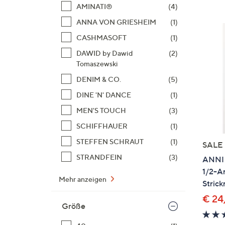
Si
AMINATI®
(4)
au
ANNA VON GRIESHEIM
(1)
T
CASHMASOFT
(1)
G
n
DAWID by Dawid
(2)
Tomaszewski
li
b
DENIM & CO.
(5)
re
DINE 'N' DANCE
(1)
u
MEN'S TOUCH
(3)
di
an
SCHIFFHAUER
(1)
STEFFEN SCHRAUT
(1)
SALE
STRANDFEIN
(3)
ANNI 
1/2-A
Mehr anzeigen
Stric
€ 24
Größe