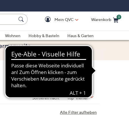
0
Mein QVC
Warenkorb
Einkaufswagen ist le
Wohnen
Hobby & Basteln
Haus & Garten
Sortieren nach:
Top-Treffer
Alle Filter aufheben