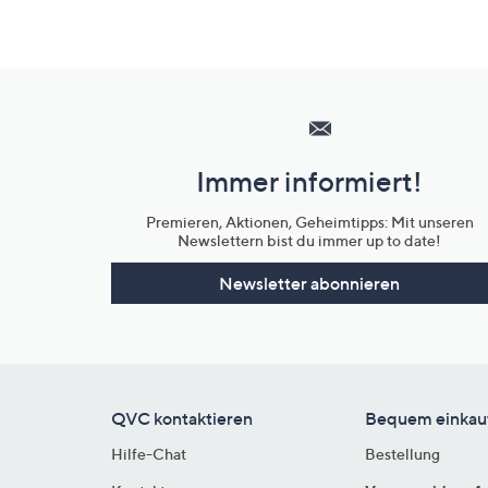
Hilfeseiten,
Service
und
Immer informiert!
Unternehmensinformationen
Premieren, Aktionen, Geheimtipps: Mit unseren
Newslettern bist du immer up to date!
Newsletter abonnieren
QVC kontaktieren
Bequem einkau
Hilfe-Chat
Bestellung