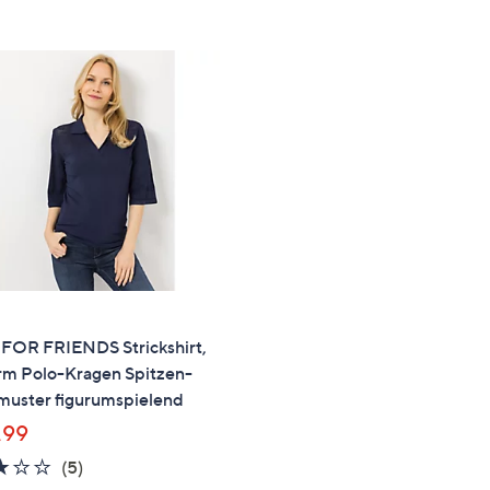
e
f
ouch-
eräten
ach
nks
zw.
chts,
m
ese
zuzeigen.
FOR FRIENDS Strickshirt,
rm Polo-Kragen Spitzen-
kmuster figurumspielend
,99
3.0
5
(5)