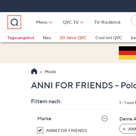
Zum
Hauptinhalt
springen
W
Menü
QVC TV
TV-Rückblick
su
W
d
Vo
Tagesangebot
Neu
30 Jahre QVC
Cool mit QVC
be
h
ve
QLINARISCH
Technik
si
v
Si
Mode
di
Pf
ANNI FOR FRIENDS - Pol
n
o
Filtern nach:
u
1 - 1 von 
n
Zur
u
Marke
Deine 
Produktliste
o
springen
ANN
ANNI FOR FRIENDS
w