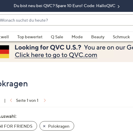
Du bist neu bei QVC? Spare 10 Euro! Code: HalloQVC
onach
chst
enn
u
rschläge
:well
Top bewertet
Q Sale
Mode
Beauty
Schmuck
eute?
rfügbar
nd,
erwenden
e
e
eiltasten
okragen
ach
ben
nd
1
|
Seite 1 von 1
ach
nten
Auswahl:
der
I FOR FRIENDS
Polokragen
ischen