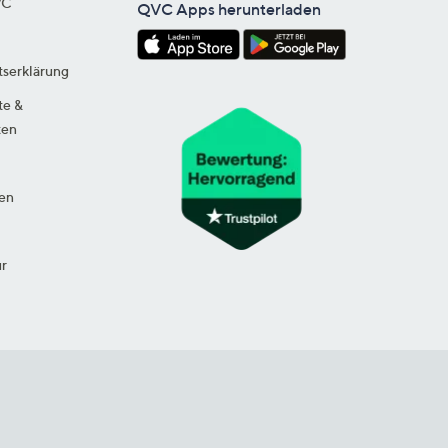
VC
QVC Apps herunterladen
tserklärung
te &
ten
en
ur