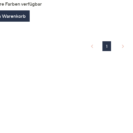
von
Bewertungen
re Farben verfügbar
5
n Warenkorb
1