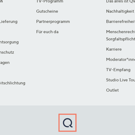
en
TV-Programm
Das alles ist Q
Gutscheine
Nachhaltigkeit
Lieferung
Partnerprogramm
Barrierefreihei
Für euch da
Menschenrech
Sorgfaltspflich
ntsorgung
Karriere
enschutz
Moderator*inn
ragen
TV-Empfang
Studio Live To
itschlichtung
Outlet