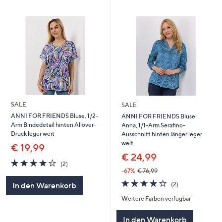
SALE
SALE
ANNI FOR FRIENDS Bluse, 1/2-
ANNI FOR FRIENDS Bluse
Arm Bindedetail hinten Allover-
Anna, 1/1-Arm Serafino-
Druck leger weit
Ausschnitt hinten länger leger
weit
€ 19,99
€ 24,99
4.0
2
(2)
von
Bewertungen
-67%
€ 76,99
5
4.0
2
(2)
In den Warenkorb
von
Bewertungen
Weitere Farben verfügbar
5
In den Warenkorb