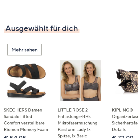
Ausgewählt für dich
Mehr sehen
SKECHERS Damen-
LITTLE ROSE 2
KIPLING®
Sandale Lifted
Entlastungs-BHs
Organizertas
Comfort verstellbare
Mikrofasermischung
Sicherheitsf
Riemen Memory Foam
Passform Lady 1x
Details
Spitze, 1x Basic