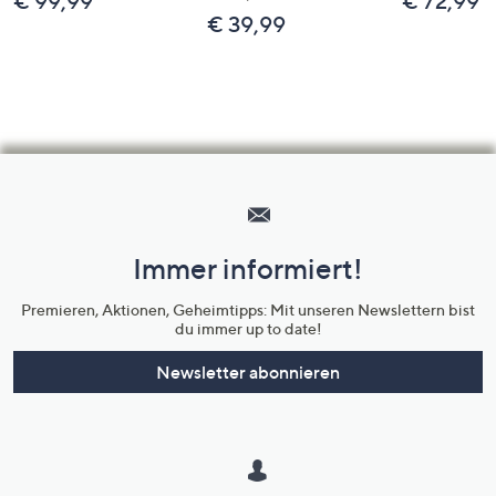
€ 99,99
€ 72,99
€ 39,99
Hilfeseiten,
Service
und
Immer informiert!
Unternehmensinformationen
Premieren, Aktionen, Geheimtipps: Mit unseren Newslettern bist
du immer up to date!
Newsletter abonnieren