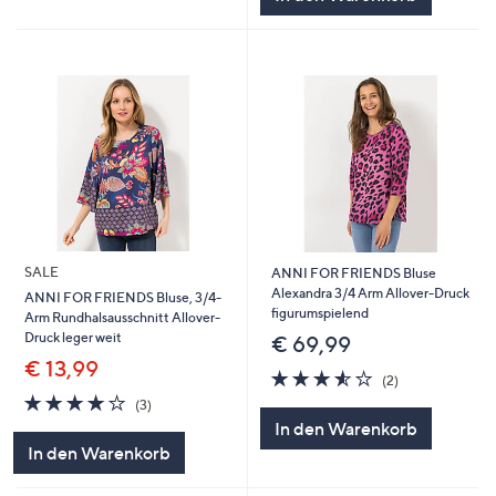
SALE
ANNI FOR FRIENDS Bluse
Alexandra 3/4 Arm Allover-Druck
ANNI FOR FRIENDS Bluse, 3/4-
figurumspielend
Arm Rundhalsausschnitt Allover-
Druck leger weit
€ 69,99
€ 13,99
3.5
2
(2)
von
Bewertungen
4.0
3
(3)
5
von
Bewertungen
In den Warenkorb
5
In den Warenkorb