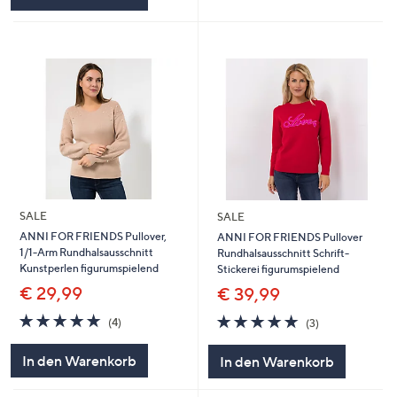
SALE
SALE
ANNI FOR FRIENDS Pullover,
ANNI FOR FRIENDS Pullover
1/1-Arm Rundhalsausschnitt
Rundhalsausschnitt Schrift-
Kunstperlen figurumspielend
Stickerei figurumspielend
€ 29,99
€ 39,99
4.8
4
4.7
3
(4)
(3)
von
Bewertungen
von
Bewertungen
5
5
In den Warenkorb
In den Warenkorb