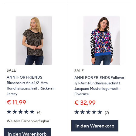
SALE
SALE
ANNI FOR FRIENDS
ANNI FOR FRIENDS Pullover,
Blusenshirt Anja 1/2-Arm
1/1-Arm Rundhalssauschnitt
Rundhalsausschnitt Rücken in
Jacquard Muster leger weit.-
Jersey
Oversize
€ 11,99
€ 32,99
5.0
4
4.9
7
(4)
(7)
von
Bewertungen
von
Bewertungen
Weitere Farben verfügbar
5
5
In den Warenkorb
In den Warenkorb