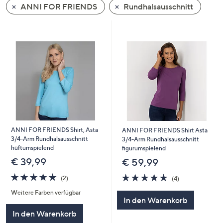
ANNI FOR FRIENDS
Rundhalsausschnitt
oder
wischen
Sie
auf
Touch-
Geräten
nach
links
bzw.
rechts,
um
ANNI FOR FRIENDS Shirt, Asta
ANNI FOR FRIENDS Shirt Asta
3/4-Arm Rundhalsausschnitt
diese
3/4-Arm Rundhalsausschnitt
hüftumspielend
figurumspielend
anzuzeigen.
€ 39,99
€ 59,99
5.0
2
5.0
4
(2)
(4)
von
Bewertungen
von
Bewertungen
Weitere Farben verfügbar
5
5
In den Warenkorb
In den Warenkorb