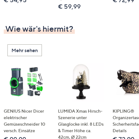
€ 54,95
€ 72,99
€ 59,99
Wie wär's hiermit?
Mehr sehen
GENIUS Nicer Dicer
LUMIDA Xmas Hirsch-
KIPLING®
elektrischer
Szenerie unter
Organizertas
Gemüseschneider 10
Glasglocke inkl. 8 LEDs
Sicherheitsf
versch. Einsätze
& Timer Höhe ca.
Details
42cm, Ø 22cm