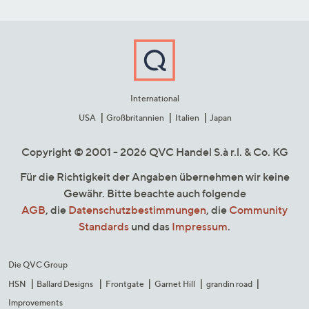
International
USA
Großbritannien
Italien
Japan
Copyright © 2001 - 2026 QVC Handel S.à r.l. & Co. KG
Für die Richtigkeit der Angaben übernehmen wir keine
Gewähr. Bitte beachte auch folgende
AGB
, die
Datenschutzbestimmungen
, die
Community
Standards
und das
Impressum
.
Die QVC Group
HSN
Ballard Designs
Frontgate
Garnet Hill
grandin road
Improvements