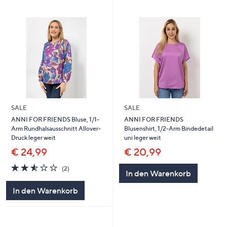
SALE
SALE
ANNI FOR FRIENDS Bluse, 1/1-
ANNI FOR FRIENDS
Arm Rundhalsausschnitt Allover-
Blusenshirt, 1/2-Arm Bindedetail
Druck leger weit
uni leger weit
€ 24,99
€ 20,99
2.5
2
(2)
In den Warenkorb
von
Bewertungen
5
In den Warenkorb