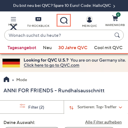
Du bist neu bei QVC? Spare 10 Euro! Code: HalloQVC
Zum
Hauptinhalt
springen
0
MENÜ
WARENKORB
TV-RÜCKBLICK
MEIN QVC
Wonach
suchst
Wenn
du
Tagesangebot
Neu
30 Jahre QVC
Cool mit QVC
Vorschläge
heute?
verfügbar
sind,
verwenden
Sie
Mode
die
ANNI FOR FRIENDS - Rundhalsausschnitt
Pfeiltasten
nach
oben
Sortieren:
Top-Treffer
Filter
(2)
und
nach
Deine Auswahl:
Alle Filter aufheben
unten