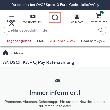
Du bist neu bei QVC? Spare 10 Euro! Code: HalloQVC
Zum
Hauptinhalt
springen
0
MENÜ
WARENKORB
TV-RÜCKBLICK
MEIN QVC
Lieblingsprodukt
finden
Wenn
Tagesangebot
Neu
30 Jahre QVC
Cool mit QVC
Vorschläge
verfügbar
Mode
sind,
verwenden
ANUSCHKA - Q Pay Ratenzahlung
Sie
Hilfeseiten,
die
Service
Pfeiltasten
und
nach
oben
Immer informiert!
Unternehmensinformationen
und
Premieren, Aktionen, Geheimtipps: Mit unseren Newslettern bist
nach
du immer up to date!
unten