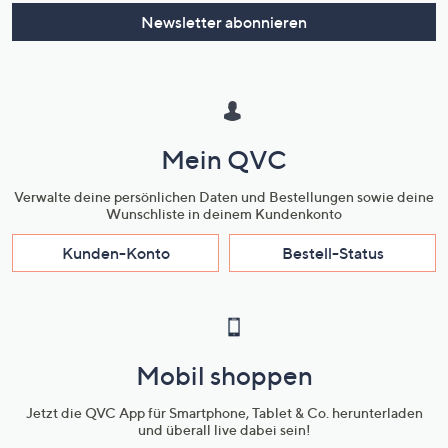
oder
Newsletter abonnieren
wischen
Sie
auf
Touch-
Geräten
Mein QVC
nach
links
Verwalte deine persönlichen Daten und Bestellungen sowie deine
bzw.
Wunschliste in deinem Kundenkonto
rechts,
Kunden-Konto
Bestell-Status
um
diese
anzuzeigen.
Mobil shoppen
Jetzt die QVC App für Smartphone, Tablet & Co. herunterladen
und überall live dabei sein!