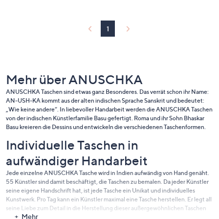
1
Mehr über ANUSCHKA
ANUSCHKA Taschen sind etwas ganz Besonderes. Das verrät schon ihr Name:
AN-USH-KA kommt aus der alten indischen Sprache Sanskrit und bedeutet:
„Wie keine andere“. In liebevoller Handarbeit werden die ANUSCHKA Taschen
von der indischen Künstlerfamilie Basu gefertigt. Roma und ihr Sohn Bhaskar
Basu kreieren die Dessins und entwickeln die verschiedenen Taschenformen.
Individuelle Taschen in
aufwändiger Handarbeit
Jede einzelne ANUSCHKA Tasche wird in Indien aufwändig von Hand genäht.
55 Künstler sind damit beschäftigt, die Taschen zu bemalen. Da jeder Künstler
seine eigene Handschrift hat, ist jede Tasche ein Unikat und individuelles
Kunstwerk. Pro Tag kann ein Künstler maximal eine Tasche herstellen. Er legt all
seine Liebe zum Detail in die Herstellung dieser außergewöhnlichen Taschen
Mehr
und schöpft dabei seinen künstlerischen Spielraum voll aus. Damit sind