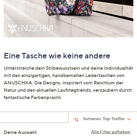
oder
wischen
Sie
auf
Touch-
Geräten
nach
Eine Tasche wie keine andere
links
bzw.
Unterstreiche dein Stilbewusstsein und deine Individualität
rechts,
mit den einzigartigen, handbemalten Ledertaschen von
um
ANUSCHKA. Die Designs, inspiriert vom Reichtum der
diese
Natur und den aktuellen Laufstegtrends, verzaubern durch
anzuzeigen.
fantastische Farbenpracht.
Sortieren:
Top-Treffer
Deine Auswahl:
Alle Filter aufheben