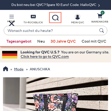
Du bist neu bei QVC? Spare 10 Euro! Code: HalloQVC
Zum
Hauptinhalt
springen
0
MENÜ
WARENKORB
TV-RÜCKBLICK
MEIN QVC
Wonach
suchst
Wenn
du
Tagesangebot
Neu
30 Jahre QVC
Cool mit QVC
Vorschläge
heute?
verfügbar
sind,
verwenden
Sie
Mode
ANUSCHKA
die
Pfeiltasten
nach
oben
und
nach
unten