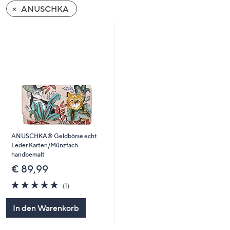
ANUSCHKA
ANUSCHKA® Geldbörse echt
Leder Karten/Münzfach
handbemalt
€ 89,99
5.0
1
(1)
von
Bewertungen
5
In den Warenkorb