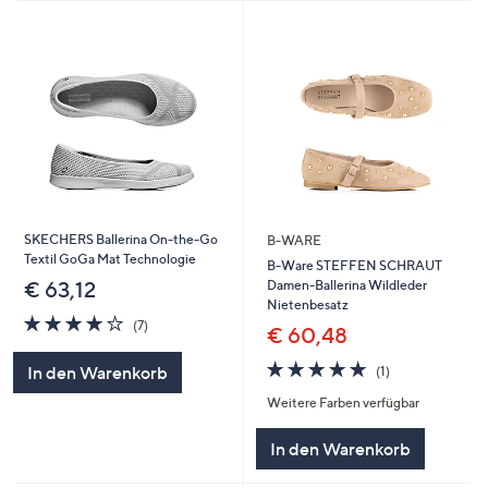
SKECHERS Ballerina On-the-Go
B-WARE
Textil GoGa Mat Technologie
B-Ware STEFFEN SCHRAUT
Damen-Ballerina Wildleder
€ 63,12
Nietenbesatz
4.0
7
(7)
€ 60,48
von
Bewertungen
5
5.0
1
In den Warenkorb
(1)
von
Bewertungen
Weitere Farben verfügbar
5
In den Warenkorb