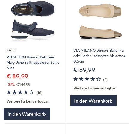
SALE
VIA MILANO Damen-Ballerina
echt Leder Lackspitze Absatz ca.
VITAFORM Damen-Ballerina
0,5cm
Mary-Jane Softnappaleder Sohle
Nina
€ 59,99
€ 89,99
4.2
4
(4)
von
Bewertungen
-37%
€ 144,99
Weitere Farben verfügbar
5
4.3
16
(16)
von
Bewertungen
In den Warenkorb
Weitere Farben verfügbar
5
In den Warenkorb