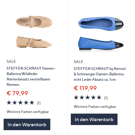
SALE
SALE
STEFFEN SCHRAUT Damen-
STEFFEN SCHRAUT by Kennel
Ballerina Wildleder
& Schmenger Damen-Ballerina
Nietenbesatz verstellbarer
echt Leder Absatz ca. 1cm
Riemen
€ 119,99
€ 79,99
5.0
1
(1)
5.0
1
von
Bewertungen
(1)
Weitere Farben verfügbar
von
Bewertungen
5
Weitere Farben verfügbar
5
In den Warenkorb
In den Warenkorb