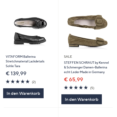
VITAFORM Ballerina
SALE
Stretchmaterial Lackdetails
STEFFEN SCHRAUT by Kennel
Sohle Tara
& Schmenger Damen-Ballerina
echt Leder Made in Germany
€ 139,99
€ 65,99
5.0
2
(2)
von
Bewertungen
4.8
5
(5)
5
von
Bewertungen
In den Warenkorb
5
In den Warenkorb