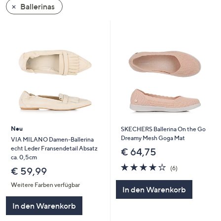
Ballerinas
oder
wischen
Sie
auf
Touch-
Geräten
nach
links
bzw.
rechts,
um
Neu
SKECHERS Ballerina On the Go
diese
Dreamy Mesh Goga Mat
VIA MILANO Damen-Ballerina
echt Leder Fransendetail Absatz
anzuzeigen.
€ 64,75
ca. 0,5cm
4.2
6
(6)
€ 59,99
von
Bewertungen
5
Weitere Farben verfügbar
In den Warenkorb
In den Warenkorb