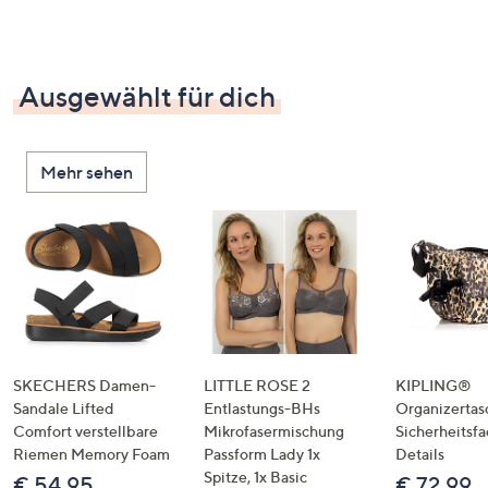
Ausgewählt für dich
Mehr sehen
SKECHERS Damen-
LITTLE ROSE 2
KIPLING®
Sandale Lifted
Entlastungs-BHs
Organizertas
Comfort verstellbare
Mikrofasermischung
Sicherheitsf
Riemen Memory Foam
Passform Lady 1x
Details
Spitze, 1x Basic
€ 54,95
€ 72,99