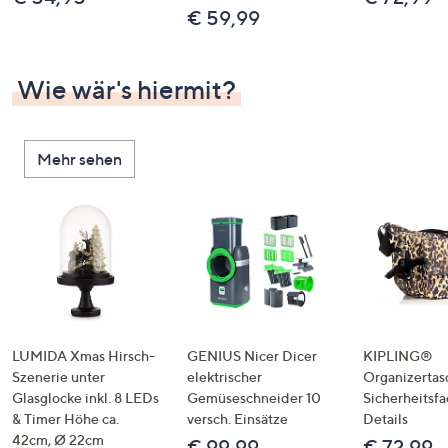
€ 59,99
Wie wär's hiermit?
Mehr sehen
LUMIDA Xmas Hirsch-
GENIUS Nicer Dicer
KIPLING®
Szenerie unter
elektrischer
Organizertas
Glasglocke inkl. 8 LEDs
Gemüseschneider 10
Sicherheitsf
& Timer Höhe ca.
versch. Einsätze
Details
42cm, Ø 22cm
€ 99,99
€ 72,99