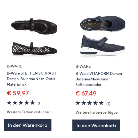
B-WARE
B-WARE
B-Ware STEFFEN SCHRAUT
B-Ware VITAFORM Damen-
Damen-Ballerina Netz-Optik
Ballerina Mary-Jane
Materialmix
Softnappaleder
€ 59,97
€ 67,49
5.0
1
5.0
1
(1)
(1)
von
Bewertungen
von
Bewertungen
Weitere Farben verfügbar
Weitere Farben verfügbar
5
5
In den Warenkorb
In den Warenkorb