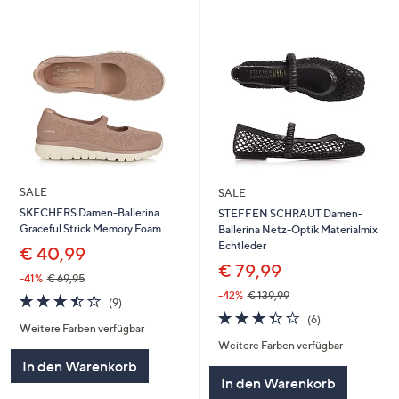
SALE
SALE
SKECHERS Damen-Ballerina
STEFFEN SCHRAUT Damen-
Graceful Strick Memory Foam
Ballerina Netz-Optik Materialmix
Echtleder
€ 40,99
€ 79,99
-41%
€ 69,95
-42%
€ 139,99
3.4
9
(9)
von
Bewertungen
3.3
6
(6)
Weitere Farben verfügbar
5
von
Bewertungen
Weitere Farben verfügbar
5
In den Warenkorb
In den Warenkorb