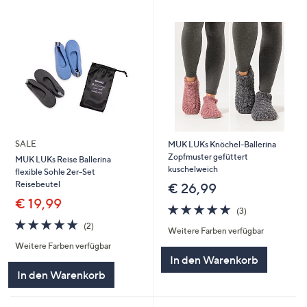
SALE
MUK LUKs Knöchel-Ballerina
Zopfmuster gefüttert
MUK LUKs Reise Ballerina
kuschelweich
flexible Sohle 2er-Set
Reisebeutel
€ 26,99
€ 19,99
5.0
3
(3)
von
Bewertungen
5.0
2
(2)
Weitere Farben verfügbar
5
von
Bewertungen
Weitere Farben verfügbar
5
In den Warenkorb
In den Warenkorb