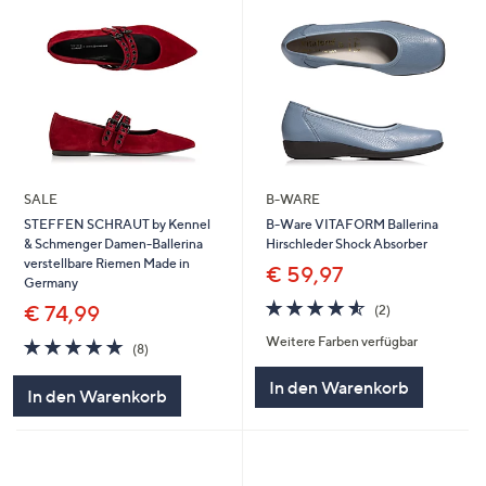
SALE
B-WARE
STEFFEN SCHRAUT by Kennel
B-Ware VITAFORM Ballerina
& Schmenger Damen-Ballerina
Hirschleder Shock Absorber
verstellbare Riemen Made in
€ 59,97
Germany
4.5
2
€ 74,99
(2)
von
Bewertungen
Weitere Farben verfügbar
4.8
8
5
(8)
von
Bewertungen
5
In den Warenkorb
In den Warenkorb