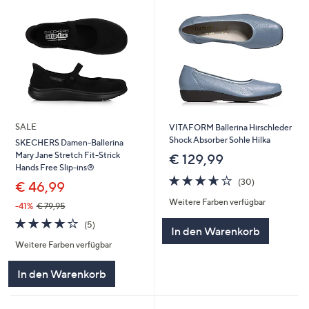
SALE
VITAFORM Ballerina Hirschleder
Shock Absorber Sohle Hilka
SKECHERS Damen-Ballerina
Mary Jane Stretch Fit-Strick
€ 129,99
Hands Free Slip-ins®
3.6
30
(30)
€ 46,99
von
Bewertungen
Weitere Farben verfügbar
5
-41%
€ 79,95
3.8
5
(5)
In den Warenkorb
von
Bewertungen
Weitere Farben verfügbar
5
In den Warenkorb