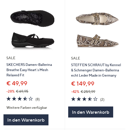
SALE
SALE
SKECHERS Damen-Ballerina
STEFFEN SCHRAUT by Kennel
Breathe Easy Heart´s Mesh
& Schmenger Damen-Ballerina
Relaxed Fit
echt Leder Made in Germany
€ 49,99
€ 149,99
-28%
€ 69,95
-42%
€ 259,99
3.5
8
3.5
2
(8)
(2)
von
Bewertungen
von
Bewertungen
Weitere Farben verfügbar
5
5
In den Warenkorb
In den Warenkorb