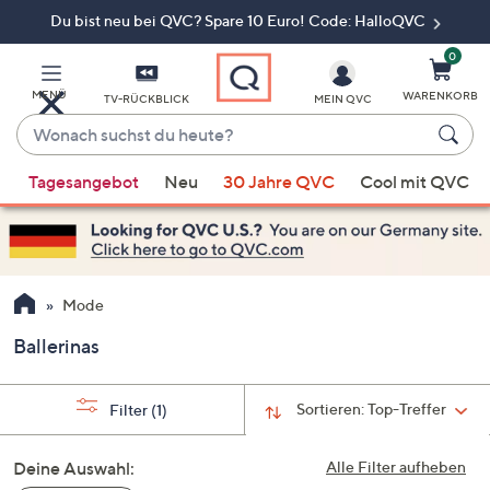
Du bist neu bei QVC? Spare 10 Euro! Code: HalloQVC
Zum
Hauptinhalt
springen
0
MENÜ
WARENKORB
TV-RÜCKBLICK
MEIN QVC
Wonach
suchst
Wenn
du
Tagesangebot
Neu
30 Jahre QVC
Cool mit QVC
Vorschläge
heute?
verfügbar
sind,
verwenden
Sie
Mode
die
Ballerinas
Pfeiltasten
nach
oben
Sortieren:
Top-Treffer
Filter
(1)
und
nach
Deine Auswahl:
Alle Filter aufheben
unten