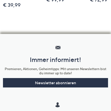
€ 39,99
Hilfeseiten,
Service
und
Immer informiert!
Unternehmensinformationen
Premieren, Aktionen, Geheimtipps: Mit unseren Newslettern bist
du immer up to date!
Newsletter abonnieren