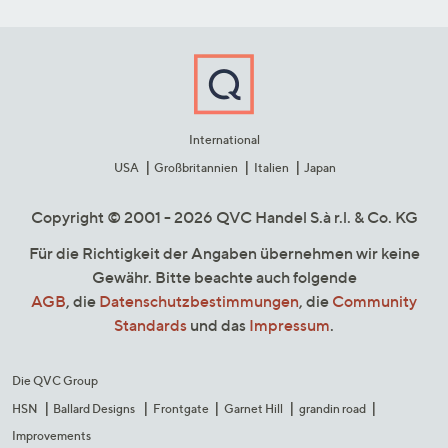
International
USA
Großbritannien
Italien
Japan
Copyright © 2001 - 2026 QVC Handel S.à r.l. & Co. KG
Für die Richtigkeit der Angaben übernehmen wir keine
Gewähr. Bitte beachte auch folgende
AGB
, die
Datenschutzbestimmungen
, die
Community
Standards
und das
Impressum
.
Die QVC Group
HSN
Ballard Designs
Frontgate
Garnet Hill
grandin road
Improvements