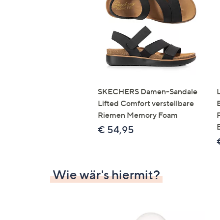
Si
au
T
G
n
li
b
re
SKECHERS Damen-Sandale
u
Lifted Comfort verstellbare
di
Riemen Memory Foam
an
€ 54,95
Wie wär's hiermit?