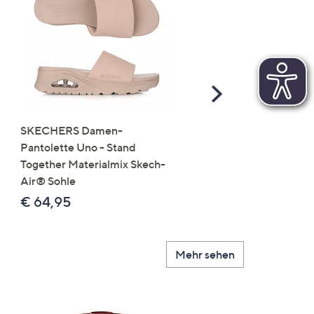
Scroll
Right
SKECHERS Damen-
JERYMOOD HOMEWEA
Pantolette Uno - Stand
Tops Mikrofaser Seitensc
Together Materialmix Skech-
leger weit
Air® Sohle
€ 24,99
€ 64,95
Mehr sehen