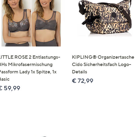
e
f
ouch-
eräten
ach
nks
zw.
chts,
LITTLE ROSE 2 Entlastungs-
KIPLING® Organizertasche
m
BHs Mikrofasermischung
Cido Sicherheitsfach Logo-
ese
Passform Lady 1x Spitze, 1x
Details
zuzeigen.
Basic
€ 72,99
€ 59,99