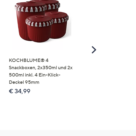
Scroll
Right
KOCHBLUME® 4
you:ly Pure Protein Limo
Snackboxen, 2x350ml und 2x
Lysin 575g für 25 Portio
500ml inkl. 4 Ein-Klick-
€ 49,99
Deckel 95mm
€ 86,94 /1 kg
€ 34,99