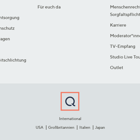
Für euch da
Menschenrech
Sorgfaltspflich
ntsorgung
Karriere
enschutz
Moderator*inn
ragen
TV-Empfang
Studio Live To
itschlichtung
Outlet
International
USA
Großbritannien
Italien
Japan