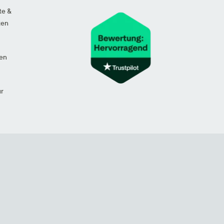
te &
ten
en
ur