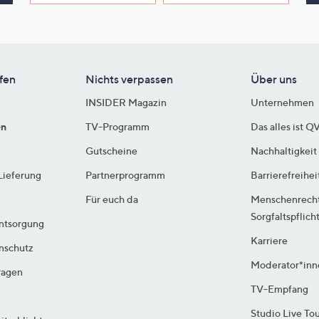
e
f
ouch-
eräten
ach
fen
Nichts verpassen
Über uns
nks
INSIDER Magazin
Unternehmen
zw.
chts,
en
TV-Programm
Das alles ist Q
m
Gutscheine
Nachhaltigkeit
ese
Lieferung
Partnerprogramm
Barrierefreihei
zuzeigen.
Für euch da
Menschenrech
Sorgfaltspflich
ntsorgung
Karriere
enschutz
Moderator*inn
ragen
TV-Empfang
Studio Live To