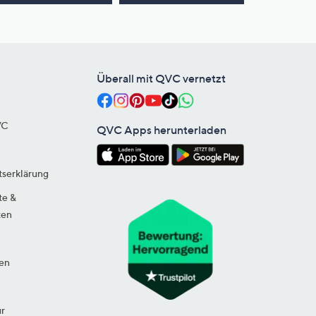
Überall mit QVC vernetzt
VC
QVC Apps herunterladen
tserklärung
te &
ten
en
ur