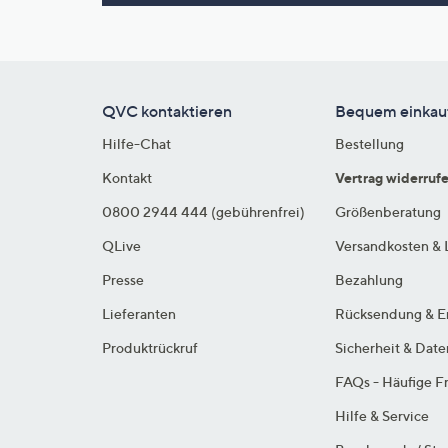
Si
au
T
G
n
QVC kontaktieren
Bequem einkau
li
Hilfe-Chat
Bestellung
b
re
Kontakt
Vertrag widerruf
u
0800 2944 444 (gebührenfrei)
Größenberatung
di
QLive
Versandkosten & 
an
Presse
Bezahlung
Lieferanten
Rücksendung & E
Produktrückruf
Sicherheit & Dat
FAQs - Häufige F
Hilfe & Service