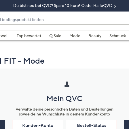
Du bist neu bei QVC? Spare 10 Euro! Code: HalloQVC
eblingsprodukt
nden
enn
rschläge
:well
Top bewertet
Q Sale
Mode
Beauty
Schmuck
rfügbar
nd,
erwenden
FIT - Mode
e
e
eiltasten
ach
ben
Mein QVC
nd
ach
Verwalte deine persönlichen Daten und Bestellungen
nten
sowie deine Wunschliste in deinem Kundenkonto
der
ischen
Kunden-Konto
Bestell-Status