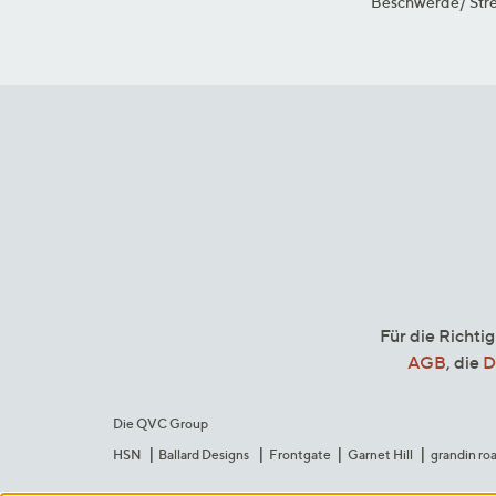
Beschwerde/ Stre
Für die Richti
AGB
, die
D
Die QVC Group
HSN
Ballard Designs
Frontgate
Garnet Hill
grandin ro