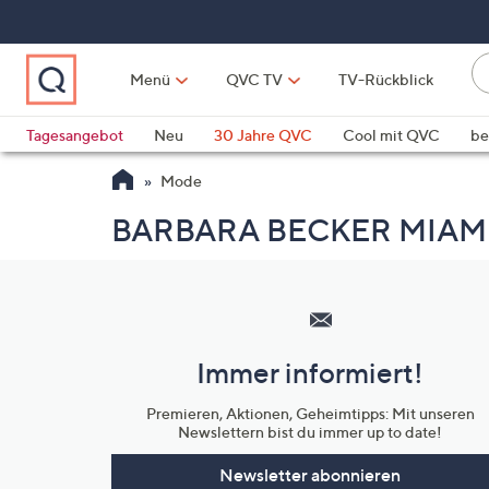
Zum
Hauptinhalt
springen
Li
Menü
QVC TV
TV-Rückblick
fi
W
Vo
Tagesangebot
Neu
30 Jahre QVC
Cool mit QVC
be
ve
QLINARISCH
Technik
Mode
si
v
BARBARA BECKER MIAMI 
Si
di
Hilfeseiten,
Pf
Service
n
und
o
Immer informiert!
u
Unternehmensinformationen
n
Premieren, Aktionen, Geheimtipps: Mit unseren
u
Newslettern bist du immer up to date!
o
w
Newsletter abonnieren