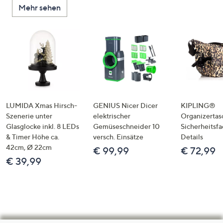
Mehr sehen
LUMIDA Xmas Hirsch-
GENIUS Nicer Dicer
KIPLING®
Szenerie unter
elektrischer
Organizertas
Glasglocke inkl. 8 LEDs
Gemüseschneider 10
Sicherheitsf
& Timer Höhe ca.
versch. Einsätze
Details
42cm, Ø 22cm
€ 99,99
€ 72,99
€ 39,99