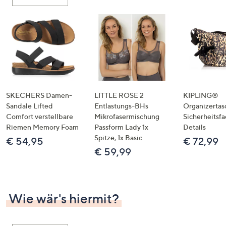
oder
wischen
Sie
auf
Touch-
Geräten
nach
links
SKECHERS Damen-
LITTLE ROSE 2
KIPLING®
bzw.
Sandale Lifted
Entlastungs-BHs
Organizertas
Comfort verstellbare
Mikrofasermischung
Sicherheitsf
rechts,
Riemen Memory Foam
Passform Lady 1x
Details
um
Spitze, 1x Basic
€ 54,95
€ 72,99
diese
€ 59,99
anzuzeigen.
Wie wär's hiermit?