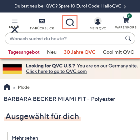
Du bist neu bei QVC? Spare 10 Euro! Code: HalloQVC
Zum
Hauptinhalt
springen
0
MENÜ
WARENKORB
TV-RÜCKBLICK
MEIN QVC
Wonach
suchst
Wenn
du
Tagesangebot
Neu
30 Jahre QVC
Cool mit QVC
Vorschläge
heute?
verfügbar
sind,
verwenden
Sie
Mode
die
BARBARA BECKER MIAMI FIT - Polyester
Pfeiltasten
nach
Ausgewählt für dich
oben
und
nach
Mehr sehen
unten