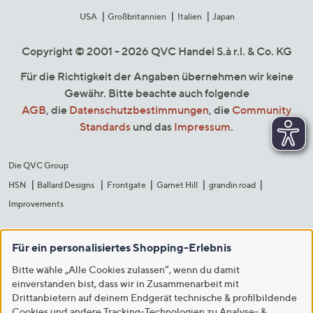
USA
Großbritannien
Italien
Japan
Copyright © 2001 - 2026 QVC Handel S.à r.l. & Co. KG
Für die Richtigkeit der Angaben übernehmen wir keine
Gewähr. Bitte beachte auch folgende
AGB
, die
Datenschutzbestimmungen
, die
Community
Standards
und das
Impressum
.
Die QVC Group
HSN
Ballard Designs
Frontgate
Garnet Hill
grandin road
Improvements
Für ein personalisiertes Shopping-Erlebnis
Bitte wähle „Alle Cookies zulassen“, wenn du damit
einverstanden bist, dass wir in Zusammenarbeit mit
Drittanbietern auf deinem Endgerät technische & profilbildende
Cookies und andere Tracking-Technologien zu Analyse- &