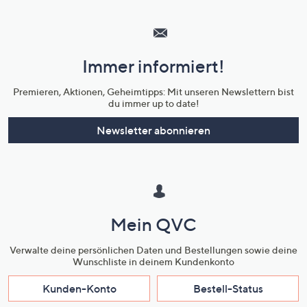
Hilfeseiten,
Service
und
Immer informiert!
Unternehmensinformationen
Premieren, Aktionen, Geheimtipps: Mit unseren Newslettern bist
du immer up to date!
Newsletter abonnieren
Mein QVC
Verwalte deine persönlichen Daten und Bestellungen sowie deine
Wunschliste in deinem Kundenkonto
Kunden-Konto
Bestell-Status