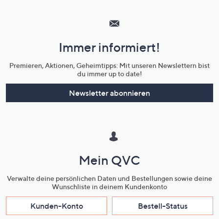
Hilfeseiten,
Service
und
Immer informiert!
Unternehmensinformationen
Premieren, Aktionen, Geheimtipps: Mit unseren Newslettern bist
du immer up to date!
Newsletter abonnieren
Mein QVC
Verwalte deine persönlichen Daten und Bestellungen sowie deine
Wunschliste in deinem Kundenkonto
Kunden-Konto
Bestell-Status