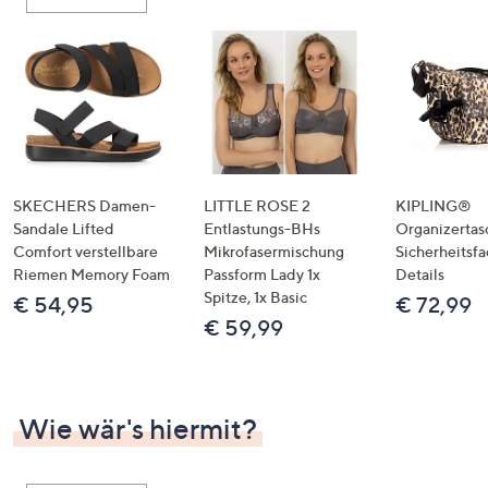
oder
wischen
Sie
auf
Touch-
Geräten
nach
links
SKECHERS Damen-
LITTLE ROSE 2
KIPLING®
bzw.
Sandale Lifted
Entlastungs-BHs
Organizertas
Comfort verstellbare
Mikrofasermischung
Sicherheitsf
rechts,
Riemen Memory Foam
Passform Lady 1x
Details
um
Spitze, 1x Basic
€ 54,95
€ 72,99
diese
€ 59,99
anzuzeigen.
Wie wär's hiermit?