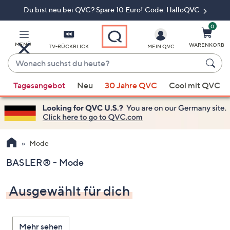
Du bist neu bei QVC? Spare 10 Euro! Code: HalloQVC
Zum
Hauptinhalt
springen
0
MENÜ
WARENKORB
TV-RÜCKBLICK
MEIN QVC
Wonach
suchst
Wenn
du
Tagesangebot
Neu
30 Jahre QVC
Cool mit QVC
Vorschläge
heute?
verfügbar
sind,
verwenden
Sie
Mode
die
BASLER® - Mode
Pfeiltasten
nach
Ausgewählt für dich
oben
und
nach
Mehr sehen
unten