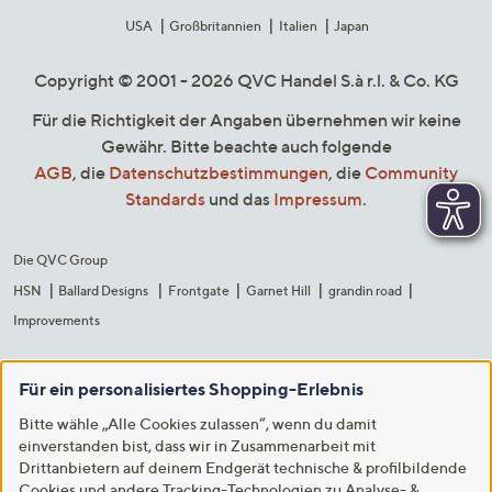
USA
Großbritannien
Italien
Japan
Copyright © 2001 - 2026 QVC Handel S.à r.l. & Co. KG
Für die Richtigkeit der Angaben übernehmen wir keine
Gewähr. Bitte beachte auch folgende
AGB
, die
Datenschutzbestimmungen
, die
Community
Standards
und das
Impressum
.
Die QVC Group
HSN
Ballard Designs
Frontgate
Garnet Hill
grandin road
Improvements
Für ein personalisiertes Shopping-Erlebnis
Bitte wähle „Alle Cookies zulassen“, wenn du damit
einverstanden bist, dass wir in Zusammenarbeit mit
Drittanbietern auf deinem Endgerät technische & profilbildende
Cookies und andere Tracking-Technologien zu Analyse- &