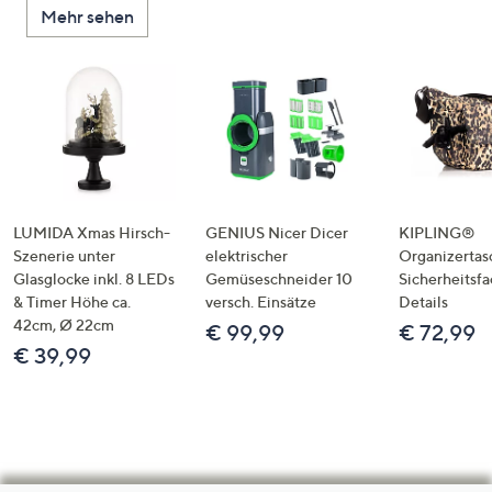
Mehr sehen
LUMIDA Xmas Hirsch-
GENIUS Nicer Dicer
KIPLING®
Szenerie unter
elektrischer
Organizertas
Glasglocke inkl. 8 LEDs
Gemüseschneider 10
Sicherheitsf
& Timer Höhe ca.
versch. Einsätze
Details
42cm, Ø 22cm
€ 99,99
€ 72,99
€ 39,99