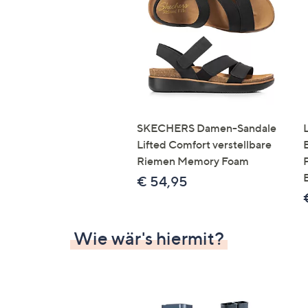
Si
au
T
G
n
li
b
re
SKECHERS Damen-Sandale
u
Lifted Comfort verstellbare
di
Riemen Memory Foam
an
€ 54,95
Wie wär's hiermit?