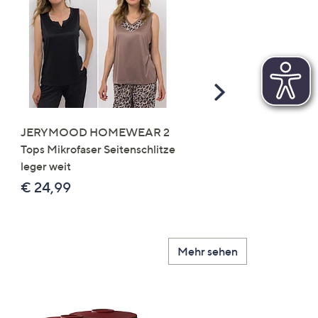
Scroll
Right
JERYMOOD HOMEWEAR 2
LITTLE ROSE 5 Maxislip
Tops Mikrofaser Seitenschlitze
Mikrofaser 3x Stickereide
leger weit
2x uni
€ 24,99
€ 49,99
Mehr sehen