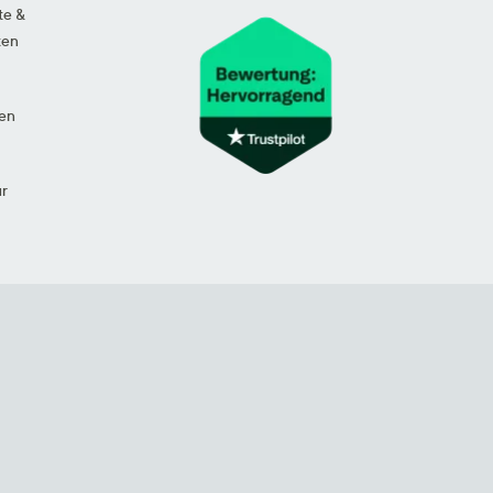
te &
ten
en
ur