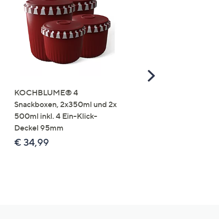
Scroll
Right
KOCHBLUME® 4
you:ly Pure Protein Limo
Snackboxen, 2x350ml und 2x
Lysin 575g für 25 Portio
500ml inkl. 4 Ein-Klick-
€ 49,99
Deckel 95mm
€ 86,94 /1 kg
€ 34,99