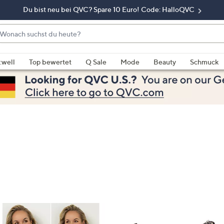
Du bist neu bei QVC? Spare 10 Euro! Code: HalloQVC
onach
chst
enn
u
rschläge
:well
Top bewertet
Q Sale
Mode
Beauty
Schmuck
eute?
rfügbar
nd,
erwenden
e
e
eiltasten
ach
ben
nd
ach
nten
der
ischen