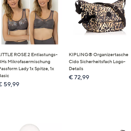
e
f
ouch-
eräten
ach
nks
zw.
chts,
LITTLE ROSE 2 Entlastungs-
KIPLING® Organizertasche
m
BHs Mikrofasermischung
Cido Sicherheitsfach Logo-
ese
Passform Lady 1x Spitze, 1x
Details
zuzeigen.
Basic
€ 72,99
€ 59,99