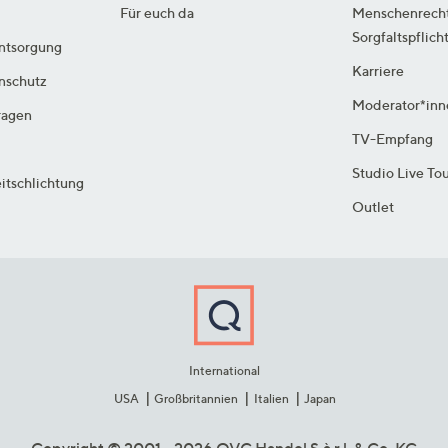
Für euch da
Menschenrech
Sorgfaltspflich
ntsorgung
Karriere
enschutz
Moderator*inn
ragen
TV-Empfang
Studio Live To
itschlichtung
Outlet
International
USA
Großbritannien
Italien
Japan
Copyright © 2001 - 2026 QVC Handel S.à r.l. & Co. KG