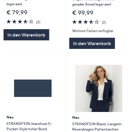
leger weit
gerader Ärmel leger weit
€ 79,99
€ 99,99
3.5
2
3.5
2
(2)
(2)
von
Bewertungen
von
Bewertungen
Weitere Farben verfügbar
5
5
In den Warenkorb
In den Warenkorb
Neu
Neu
STRANDFEIN Jeanshose 5-
STRANDFEIN Blazer, Langarm
Pocket-Style hoher Bund
Reverskragen Pattentaschen