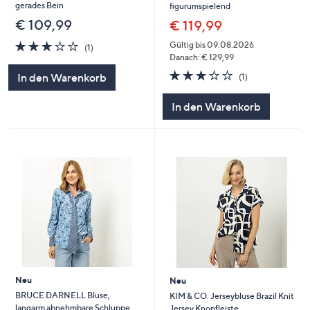
gerades Bein
figurumspielend
€ 109,99
€ 119,99
3.0
1
Gültig bis 09.08.2026
(1)
von
Bewertungen
Danach: € 129,99
5
3.0
1
In den Warenkorb
(1)
von
Bewertungen
5
In den Warenkorb
Neu
Neu
BRUCE DARNELL Bluse,
KIM & CO. Jerseybluse Brazil Knit
langarm abnehmbare Schluppe
Jersey Knopfleiste