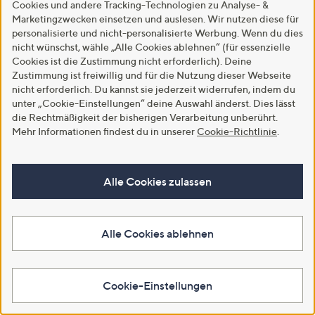
Cookies und andere Tracking-Technologien zu Analyse- &
Marketingzwecken einsetzen und auslesen. Wir nutzen diese für
Neu
Neu
personalisierte und nicht-personalisierte Werbung. Wenn du dies
ANNA VON GRIESHEIM
STRANDFEIN Jeans,
nicht wünschst, wähle „Alle Cookies ablehnen“ (für essenzielle
Jeanshose, 7/8-Länge Barrel-
knöchellang 5-Pocket-Style
Cookies ist die Zustimmung nicht erforderlich). Deine
Style Logo-Stickerei konischer
mittlere Leibhöhe schmales Bein
Zustimmung ist freiwillig und für die Nutzung dieser Webseite
Beinverlauf
€ 109,99
nicht erforderlich. Du kannst sie jederzeit widerrufen, indem du
€ 129,99
unter „Cookie-Einstellungen“ deine Auswahl änderst. Dies lässt
In den Warenkorb
die Rechtmäßigkeit der bisherigen Verarbeitung unberührt.
In den Warenkorb
Mehr Informationen findest du in unserer
Cookie-Richtlinie
.
Alle Cookies zulassen
Alle Cookies ablehnen
Cookie-Einstellungen
Neu
Neu