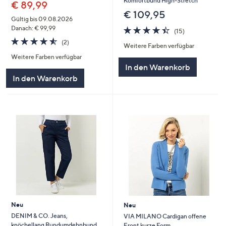
Komfortbund High-Stretch
€ 89,99
€ 109,95
Gültig bis 09.08.2026
4.4
15
Danach: € 99,99
(15)
von
Bewertungen
4.5
2
(2)
Weitere Farben verfügbar
5
von
Bewertungen
Weitere Farben verfügbar
5
In den Warenkorb
In den Warenkorb
Neu
Neu
DENIM & CO. Jeans,
VIA MILANO Cardigan offene
knöchellang Rundumdehnbund
Front kurze Form