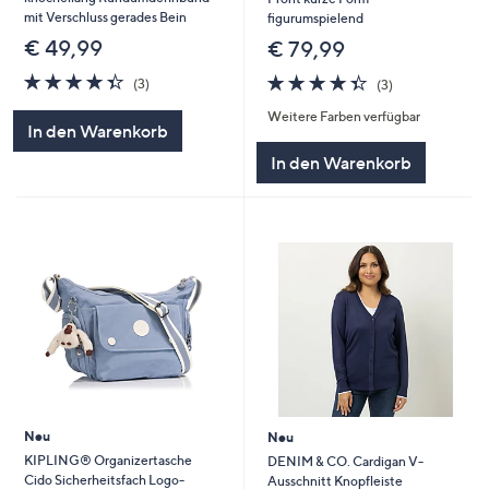
mit Verschluss gerades Bein
figurumspielend
€ 49,99
€ 79,99
4.3
3
4.3
3
(3)
(3)
von
Bewertungen
von
Bewertungen
Weitere Farben verfügbar
5
5
In den Warenkorb
In den Warenkorb
Neu
Neu
KIPLING® Organizertasche
DENIM & CO. Cardigan V-
Cido Sicherheitsfach Logo-
Ausschnitt Knopfleiste