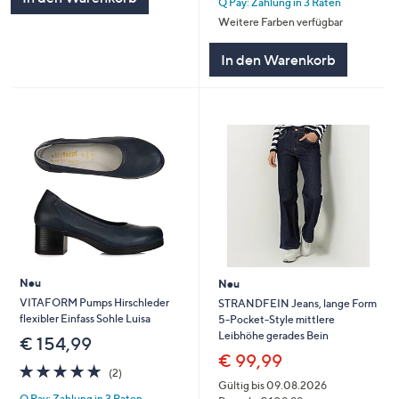
Q Pay: Zahlung in 3 Raten
5
Weitere Farben verfügbar
In den Warenkorb
Neu
Neu
VITAFORM Pumps Hirschleder
STRANDFEIN Jeans, lange Form
flexibler Einfass Sohle Luisa
5-Pocket-Style mittlere
Leibhöhe gerades Bein
€ 154,99
€ 99,99
5.0
2
(2)
von
Bewertungen
Gültig bis 09.08.2026
Q Pay: Zahlung in 3 Raten