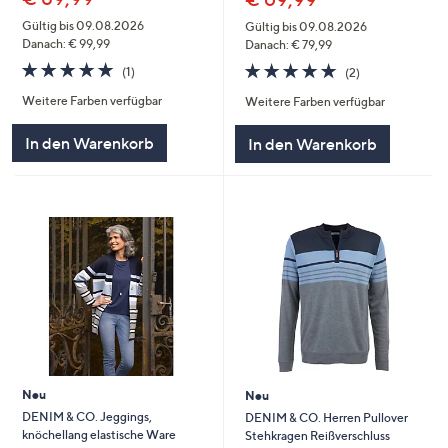
Gültig bis 09.08.2026
Gültig bis 09.08.2026
Danach: € 99,99
Danach: € 79,99
5.0
1
5.0
2
(1)
(2)
von
Bewertungen
von
Bewertungen
Weitere Farben verfügbar
Weitere Farben verfügbar
5
5
In den Warenkorb
In den Warenkorb
Neu
Neu
DENIM & CO. Jeggings,
DENIM & CO. Herren Pullover
knöchellang elastische Ware
Stehkragen Reißverschluss