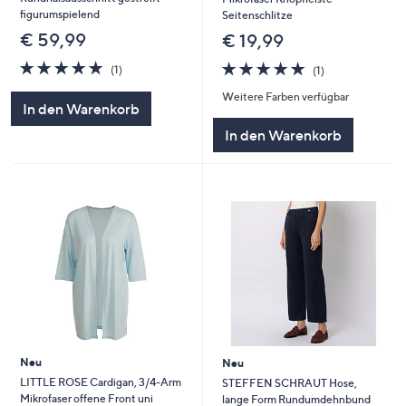
figurumspielend
Seitenschlitze
€ 59,99
€ 19,99
5.0
1
5.0
1
(1)
(1)
von
Bewertungen
von
Bewertungen
Weitere Farben verfügbar
5
5
In den Warenkorb
In den Warenkorb
Neu
Neu
LITTLE ROSE Cardigan, 3/4-Arm
STEFFEN SCHRAUT Hose,
Mikrofaser offene Front uni
lange Form Rundumdehnbund