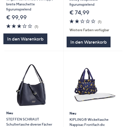
breite Manschette
figurumspielend
figurumspielend
€ 74,99
€ 99,99
2.0
1
(1)
3.0
1
von
Bewertungen
(1)
Weitere Farben verfügbar
von
Bewertungen
5
5
In den Warenkorb
In den Warenkorb
Neu
Neu
STEFFEN SCHRAUT
KIPLING® Wickeltasche
Schultertasche diverse Fächer
Nappisac Frontfach div.