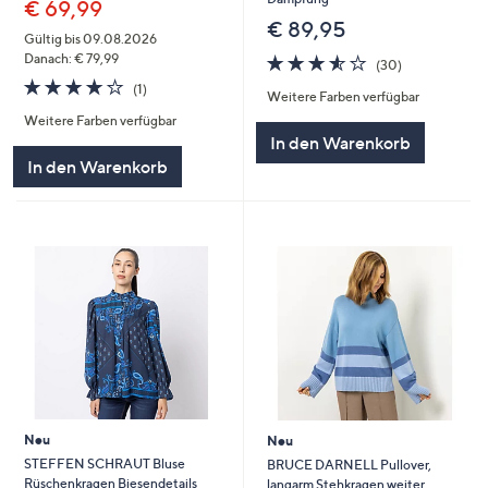
€ 69,99
€ 89,95
Gültig bis 09.08.2026
3.5
30
Danach: € 79,99
(30)
von
Bewertungen
4.0
1
(1)
Weitere Farben verfügbar
5
von
Bewertungen
Weitere Farben verfügbar
5
In den Warenkorb
In den Warenkorb
Neu
Neu
STEFFEN SCHRAUT Bluse
BRUCE DARNELL Pullover,
Rüschenkragen Biesendetails
langarm Stehkragen weiter