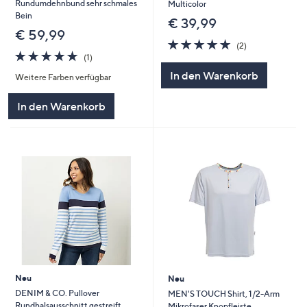
Rundumdehnbund sehr schmales
Multicolor
Bein
€ 39,99
€ 59,99
5.0
2
(2)
5.0
1
von
Bewertungen
(1)
von
Bewertungen
5
In den Warenkorb
Weitere Farben verfügbar
5
In den Warenkorb
Neu
Neu
DENIM & CO. Pullover
MEN'S TOUCH Shirt, 1/2-Arm
Rundhalsausschnitt gestreift
Mikrofaser Knopfleiste