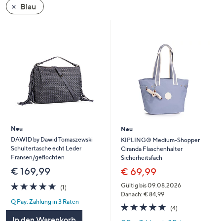
Blau
oder
wischen
Sie
auf
Touch-
Geräten
nach
links
bzw.
rechts,
um
Neu
Neu
diese
DAWID by Dawid Tomaszewski
KIPLING® Medium-Shopper
Schultertasche echt Leder
Ciranda Flaschenhalter
anzuzeigen.
Fransen/geflochten
Sicherheitsfach
€ 169,99
€ 69,99
5.0
1
Gültig bis 09.08.2026
(1)
von
Bewertungen
Danach: € 84,99
Q Pay: Zahlung in 3 Raten
5
5.0
4
(4)
von
Bewertungen
In den Warenkorb