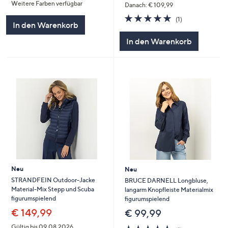
Weitere Farben verfügbar
5
Danach: € 109,99
5.0
1
(1)
In den Warenkorb
von
Bewertungen
5
In den Warenkorb
Neu
Neu
STRANDFEIN Outdoor-Jacke
BRUCE DARNELL Longbluse,
Material-Mix Stepp und Scuba
langarm Knopfleiste Materialmix
figurumspielend
figurumspielend
€ 149,99
€ 99,99
5.0
1
Gültig bis 09.08.2026