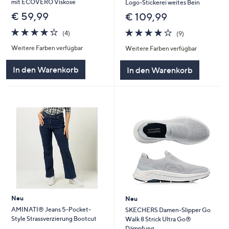
mit ECOVERO Viskose
Logo-Stickerei weites Bein
€ 59,99
€ 109,99
4.2
4
4.1
9
(4)
(9)
von
Bewertungen
von
Bewertungen
Weitere Farben verfügbar
Weitere Farben verfügbar
5
5
In den Warenkorb
In den Warenkorb
Neu
Neu
AMINATI® Jeans 5-Pocket-
SKECHERS Damen-Slipper Go
Style Strassverzierung Bootcut
Walk 8 Strick Ultra Go®
Dämpfung