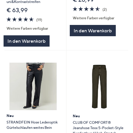
uni&Kontraststreifen
4.5
2
€ 63,99
(2)
von
Bewertungen
Weitere Farben verfügbar
4.5
19
5
(19)
von
Bewertungen
Weitere Farben verfügbar
5
In den Warenkorb
In den Warenkorb
Neu
Neu
STRANDFEIN Hose Lederoptik
CLUB OF COMFORT®
Gürtelschlaufen weites Bein
Jeanshose Texx 5-Pocket-Style