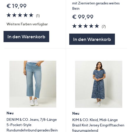
mit Ziernieten gerades weites
€ 19,99
Bein
5.0
1
€ 99,99
(1)
von
Bewertungen
Weitere Farben verfügbar
5
4.9
7
(7)
von
Bewertungen
5
In den Warenkorb
In den Warenkorb
Neu
Neu
DENIM & CO. Jeans, 7/8-Länge
KIM & CO. Kleid, Midi-Länge
5-Pocket-Style
Brazil Knit Jersey Eingrifftaschen
Rundumdehnbund gerades Bein
figurumspielend