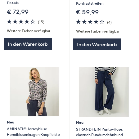
Details
Kontraststreifen
€ 72,99
€ 59,99
4.3
15
4.2
4
(15)
(4)
von
Bewertungen
von
Bewertungen
Weitere Farben verfügbar
Weitere Farben verfügbar
5
5
In den Warenkorb
In den Warenkorb
Neu
Neu
AMINATI® Jerseybluse
STRANDFEIN Punto-Hose,
Hemdblusenkragen Knopfleiste
elastisch Rundumdehnbund