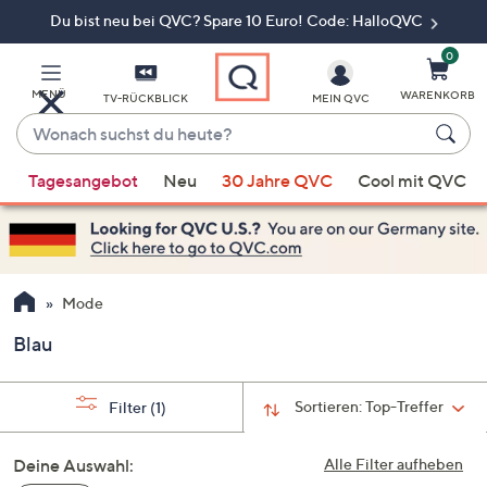
Du bist neu bei QVC? Spare 10 Euro! Code: HalloQVC
Zum
Hauptinhalt
springen
0
MENÜ
WARENKORB
TV-RÜCKBLICK
MEIN QVC
Wonach
suchst
Wenn
du
Tagesangebot
Neu
30 Jahre QVC
Cool mit QVC
Vorschläge
heute?
verfügbar
sind,
verwenden
Sie
Mode
die
Blau
Pfeiltasten
nach
oben
Sortieren:
Top-Treffer
Filter
(1)
und
nach
Deine Auswahl:
Alle Filter aufheben
unten