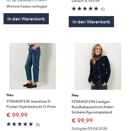
5
Danach: € 109,99
Weitere Farben verfügbar
5.0
1
(1)
von
Bewertungen
5
In den Warenkorb
In den Warenkorb
Neu
Neu
STRANDFEIN Jeanshose 5-
STRANDFEIN Cardigan
Pocket-Style bedruckt O-Form
Rundhalsausschnitt Anker-
Stickerei figurumspielend
€ 99,99
€ 99,99
5.0
2
(2)
von
Bewertungen
Gültig bis 09.08.2026