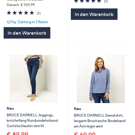
(1)
von
Bewertungen
Danach: € 169,99
5
5.0
1
(1)
In den Warenkorb
von
Bewertungen
Q Pay: Zahlung in 3 Raten
5
In den Warenkorb
Neu
Neu
BRUCE DARNELL Jeggings,
BRUCE DARNELL Sweatshirt,
knöchellang Rundumdehnbund
langarm Brusttasche Bindeband
Gürtelschlaufen slim fit
am Arm leger weit
€ 89,99
€ 69,99