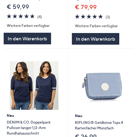
€ 59,99
€ 79,99
4.8
4
4.7
3
(4)
(3)
von
Bewertungen
von
Bewertungen
Weitere Farben verfügbar
Weitere Farben verfügbar
5
5
In den Warenkorb
In den Warenkorb
Neu
Neu
DENIM & CO. Doppelpack
KIPLING® Geldbörse Tops 4
Pullover langer 1/2-Arm
Kartenfächer Münzfach
Rundhalsausschnitt
€ 26,99