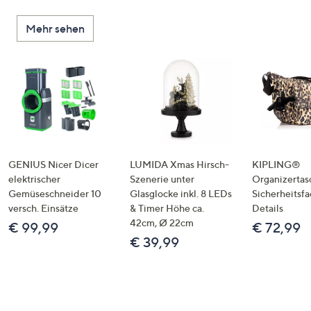
Mehr sehen
GENIUS Nicer Dicer
LUMIDA Xmas Hirsch-
KIPLING®
elektrischer
Szenerie unter
Organizertas
Gemüseschneider 10
Glasglocke inkl. 8 LEDs
Sicherheitsf
versch. Einsätze
& Timer Höhe ca.
Details
42cm, Ø 22cm
€ 99,99
€ 72,99
€ 39,99