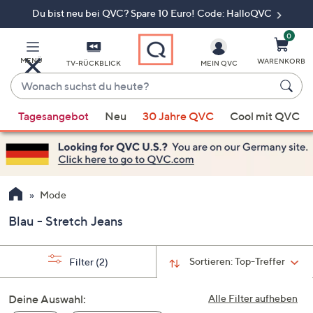
Du bist neu bei QVC? Spare 10 Euro! Code: HalloQVC
Zum
Hauptinhalt
springen
0
MENÜ
WARENKORB
TV-RÜCKBLICK
MEIN QVC
Wonach
suchst
Wenn
du
Tagesangebot
Neu
30 Jahre QVC
Cool mit QVC
Vorschläge
heute?
verfügbar
sind,
verwenden
Sie
Mode
die
Blau - Stretch Jeans
Pfeiltasten
nach
oben
Sortieren:
Top-Treffer
Filter
(2)
und
nach
Deine Auswahl:
Alle Filter aufheben
unten