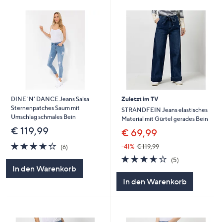
DINE 'N' DANCE Jeans Salsa
Zuletzt im TV
Sternenpatches Saum mit
STRANDFEIN Jeans elastisches
Umschlag schmales Bein
Material mit Gürtel gerades Bein
€ 119,99
€ 69,99
4.0
6
-41%
€ 119,99
(6)
von
Bewertungen
3.6
5
(5)
5
von
Bewertungen
In den Warenkorb
5
In den Warenkorb