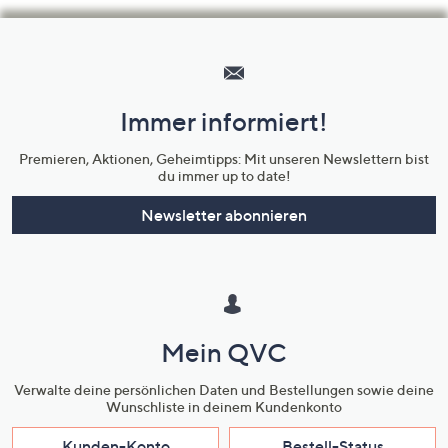
Hilfeseiten,
Service
und
Immer informiert!
Unternehmensinformationen
Premieren, Aktionen, Geheimtipps: Mit unseren Newslettern bist
du immer up to date!
Newsletter abonnieren
Mein QVC
Verwalte deine persönlichen Daten und Bestellungen sowie deine
Wunschliste in deinem Kundenkonto
Kunden-Konto
Bestell-Status