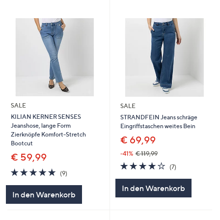
SALE
SALE
KILIAN KERNER SENSES
STRANDFEIN Jeans schräge
Jeanshose, lange Form
Eingriffstaschen weites Bein
Zierknöpfe Komfort-Stretch
€ 69,99
Bootcut
-41%
€ 119,99
€ 59,99
4.1
7
(7)
4.8
9
von
Bewertungen
(9)
von
Bewertungen
5
In den Warenkorb
5
In den Warenkorb