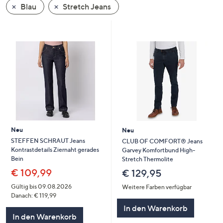
Blau
Stretch Jeans
oder
wischen
Sie
auf
Touch-
Geräten
nach
links
bzw.
rechts,
um
Neu
Neu
diese
STEFFEN SCHRAUT Jeans
CLUB OF COMFORT® Jeans
Kontrastdetails Ziernaht gerades
Garvey Komfortbund High-
anzuzeigen.
Bein
Stretch Thermolite
€ 109,99
€ 129,95
Gültig bis 09.08.2026
Weitere Farben verfügbar
Danach: € 119,99
In den Warenkorb
In den Warenkorb