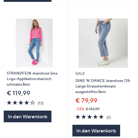
STRANDFEIN Jeanshose Sina
SALE
Logo-Applikation elastisch
DINE 'N' DANCE Jeanshose 7/8-
schmales Bein
Länge Strasssteinbesatz
ausgestelltes Bein
€ 119,99
€ 79,99
4.0
13
(13)
von
Bewertungen
-33%
€ 119,99
5
5.0
2
In den Warenkorb
(2)
von
Bewertungen
5
In den Warenkorb