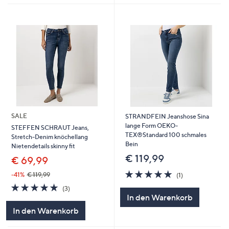
SALE
STRANDFEIN Jeanshose Sina
lange Form OEKO-
STEFFEN SCHRAUT Jeans,
TEX®Standard 100 schmales
Stretch-Denim knöchellang
Bein
Nietendetails skinny fit
€ 119,99
€ 69,99
5.0
1
-41%
€ 119,99
(1)
von
Bewertungen
5.0
3
(3)
5
von
Bewertungen
In den Warenkorb
5
In den Warenkorb