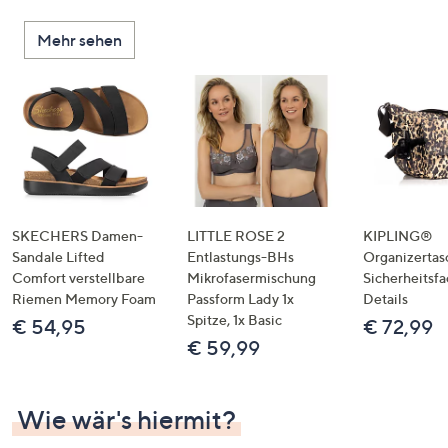
Mehr sehen
SKECHERS Damen-
LITTLE ROSE 2
KIPLING®
Sandale Lifted
Entlastungs-BHs
Organizertas
Comfort verstellbare
Mikrofasermischung
Sicherheitsf
Riemen Memory Foam
Passform Lady 1x
Details
Spitze, 1x Basic
€ 54,95
€ 72,99
€ 59,99
Wie wär's hiermit?