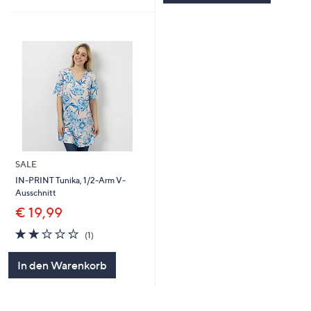
SALE
IN-PRINT Tunika, 1/2-Arm V-
Ausschnitt
€ 19,99
2.0
1
(1)
von
Bewertungen
5
In den Warenkorb