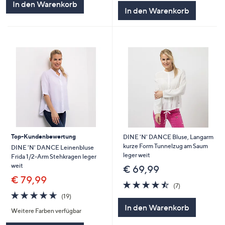
In den Warenkorb
In den Warenkorb
Top-Kundenbewertung
DINE 'N' DANCE Bluse, Langarm
kurze Form Tunnelzug am Saum
DINE 'N' DANCE Leinenbluse
leger weit
Frida 1/2-Arm Stehkragen leger
weit
€ 69,99
€ 79,99
4.4
7
(7)
von
Bewertungen
4.6
19
(19)
5
von
Bewertungen
In den Warenkorb
Weitere Farben verfügbar
5