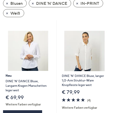
Blusen
DINE 'N' DANCE
IN-PRINT
oder
wischen
Weiß
Sie
auf
Touch-
Geräten
nach
links
bzw.
rechts,
um
diese
Neu
DINE 'N' DANCE Bluse, langer
anzuzeigen.
1/2-Arm Struktur-Ware
DINE 'N' DANCE Bluse,
Knopfleiste leger weit
Langarm Kragen Manschetten
leger weit
€ 79,99
€ 69,99
4.8
4
(4)
von
Bewertungen
Weitere Farben verfügbar
Weitere Farben verfügbar
5