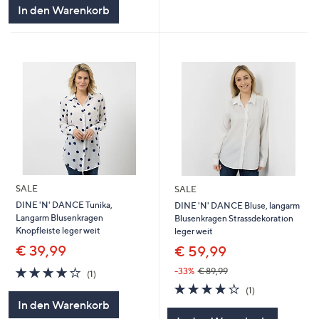
In den Warenkorb
SALE
SALE
DINE 'N' DANCE Tunika,
DINE 'N' DANCE Bluse, langarm
Langarm Blusenkragen
Blusenkragen Strassdekoration
Knopfleiste leger weit
leger weit
€ 39,99
€ 59,99
4.0
1
-33%
€ 89,99
(1)
von
Bewertungen
4.0
1
(1)
5
von
Bewertungen
In den Warenkorb
5