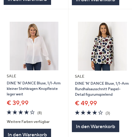
SALE
SALE
DINE 'N' DANCE Bluse, 1/1-Arm
DINE 'N' DANCE Bluse, 1/1-Arm
kleiner Stehkragen Knopfleiste
Rundhalsausschnitt Paspel-
leger weit
Detail figurumspielend
€ 39,99
€ 49,99
3.8
8
3.7
3
(8)
(3)
von
Bewertungen
von
Bewertungen
Weitere Farben verfügbar
5
5
In den Warenkorb
In den Warenkorb