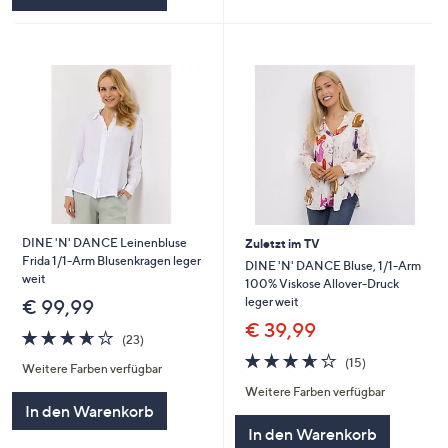
DINE 'N' DANCE Leinenbluse
Zuletzt im TV
Frida 1/1-Arm Blusenkragen leger
DINE 'N' DANCE Bluse, 1/1-Arm
weit
100% Viskose Allover-Druck
leger weit
€ 99,99
€ 39,99
3.6
23
(23)
von
Bewertungen
3.6
15
(15)
Weitere Farben verfügbar
5
von
Bewertungen
Weitere Farben verfügbar
5
In den Warenkorb
In den Warenkorb