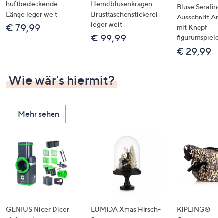
hüftbedeckende
Hemdblusenkragen
Bluse Serafin
Länge leger weit
Brusttaschenstickerei
Ausschnitt A
leger weit
€ 79,99
mit Knopf
€ 99,99
figurumspiel
€ 29,99
Wie wär's hiermit?
Mehr sehen
GENIUS Nicer Dicer
LUMIDA Xmas Hirsch-
KIPLING®