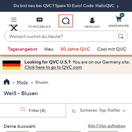
Du bist neu bei QVC? Spare 10 Euro! Code: HalloQVC
Zum
Hauptinhalt
springen
0
MENÜ
WARENKORB
TV-RÜCKBLICK
MEIN QVC
Wonach
suchst
Wenn
du
Tagesangebot
Neu
30 Jahre QVC
Cool mit QVC
Vorschläge
heute?
verfügbar
sind,
verwenden
Sie
Mode
Blusen
die
Weiß - Blusen
Pfeiltasten
nach
oben
Sortieren:
Top-Treffer
Filter
(4)
und
nach
Deine Auswahl:
Alle Filter aufheben
unten