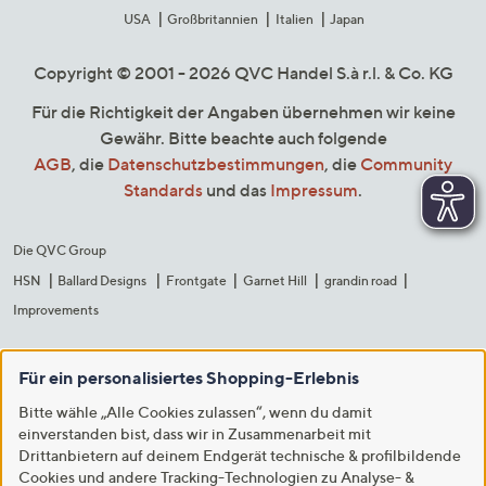
USA
Großbritannien
Italien
Japan
Copyright © 2001 - 2026 QVC Handel S.à r.l. & Co. KG
Für die Richtigkeit der Angaben übernehmen wir keine
Gewähr. Bitte beachte auch folgende
AGB
, die
Datenschutzbestimmungen
, die
Community
Standards
und das
Impressum
.
Die QVC Group
HSN
Ballard Designs
Frontgate
Garnet Hill
grandin road
Improvements
Für ein personalisiertes Shopping-Erlebnis
Bitte wähle „Alle Cookies zulassen“, wenn du damit
einverstanden bist, dass wir in Zusammenarbeit mit
Drittanbietern auf deinem Endgerät technische & profilbildende
Cookies und andere Tracking-Technologien zu Analyse- &