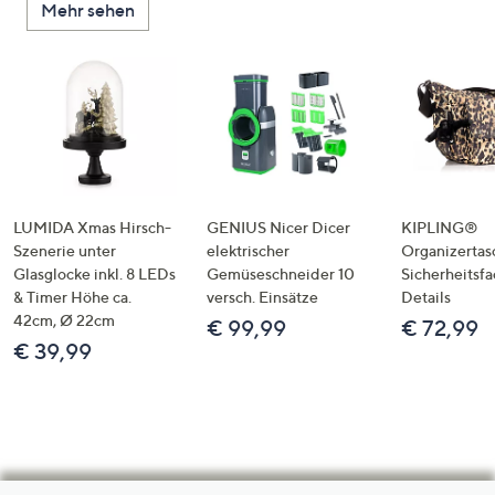
Mehr sehen
LUMIDA Xmas Hirsch-
GENIUS Nicer Dicer
KIPLING®
Szenerie unter
elektrischer
Organizertas
Glasglocke inkl. 8 LEDs
Gemüseschneider 10
Sicherheitsf
& Timer Höhe ca.
versch. Einsätze
Details
42cm, Ø 22cm
€ 99,99
€ 72,99
€ 39,99