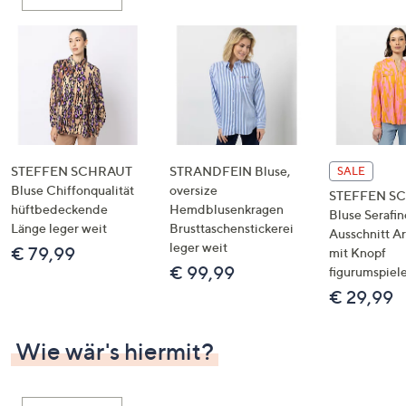
oder
wischen
Sie
auf
Touch-
Geräten
nach
links
STEFFEN SCHRAUT
STRANDFEIN Bluse,
SALE
bzw.
Bluse Chiffonqualität
oversize
STEFFEN S
hüftbedeckende
Hemdblusenkragen
rechts,
Bluse Serafin
Länge leger weit
Brusttaschenstickerei
um
Ausschnitt A
leger weit
€ 79,99
mit Knopf
diese
€ 99,99
figurumspiel
anzuzeigen.
€ 29,99
Wie wär's hiermit?