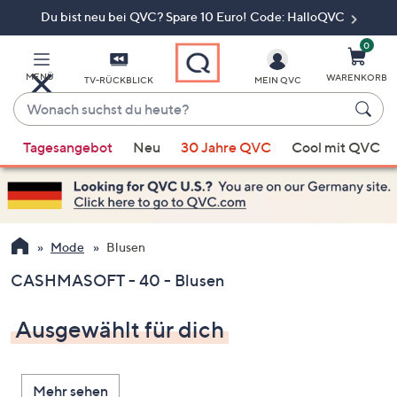
Du bist neu bei QVC? Spare 10 Euro! Code: HalloQVC
Zum
Hauptinhalt
springen
0
MENÜ
WARENKORB
TV-RÜCKBLICK
MEIN QVC
Wonach
suchst
Wenn
du
Tagesangebot
Neu
30 Jahre QVC
Cool mit QVC
Vorschläge
heute?
verfügbar
sind,
verwenden
Sie
Mode
Blusen
die
CASHMASOFT - 40 - Blusen
Pfeiltasten
nach
Ausgewählt für dich
oben
und
nach
Mehr sehen
unten