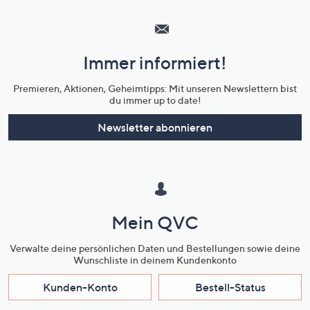
Hilfeseiten,
Service
und
Immer informiert!
Unternehmensinformationen
Premieren, Aktionen, Geheimtipps: Mit unseren Newslettern bist
du immer up to date!
Newsletter abonnieren
Mein QVC
Verwalte deine persönlichen Daten und Bestellungen sowie deine
Wunschliste in deinem Kundenkonto
Kunden-Konto
Bestell-Status