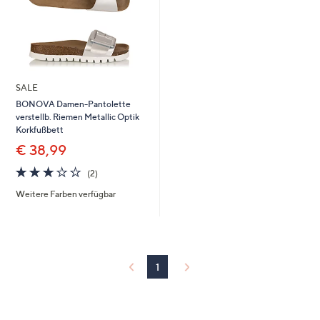
SALE
BONOVA Damen-Pantolette
verstellb. Riemen Metallic Optik
Korkfußbett
€ 38,99
3.0
2
(2)
von
Bewertungen
Weitere Farben verfügbar
5
1