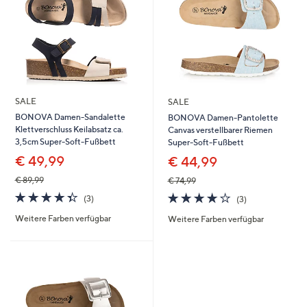
SALE
SALE
BONOVA Damen-Sandalette
BONOVA Damen-Pantolette
Klettverschluss Keilabsatz ca.
Canvas verstellbarer Riemen
3,5cm Super-Soft-Fußbett
Super-Soft-Fußbett
€ 49,99
€ 44,99
€ 89,99
€ 74,99
4.3
3
3.7
3
(3)
(3)
von
Bewertungen
von
Bewertungen
Weitere Farben verfügbar
Weitere Farben verfügbar
5
5