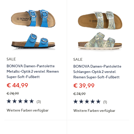
oder
wischen
Sie
auf
Touch-
Geräten
nach
links
SALE
SALE
bzw.
BONOVA Damen-Pantolette
BONOVA Damen-Pantolette
rechts,
Metallic-Optik 2 verstel. Riemen
Schlangen-Optik 2 verstel.
um
Super-Soft-Fußbett
Riemen Super-Soft-Fußbett
diese
€ 44,99
€ 39,99
anzuzeigen.
€ 74,99
€ 74,99
5.0
3
5.0
1
(3)
(1)
von
Bewertungen
von
Bewertungen
Weitere Farben verfügbar
Weitere Farben verfügbar
5
5