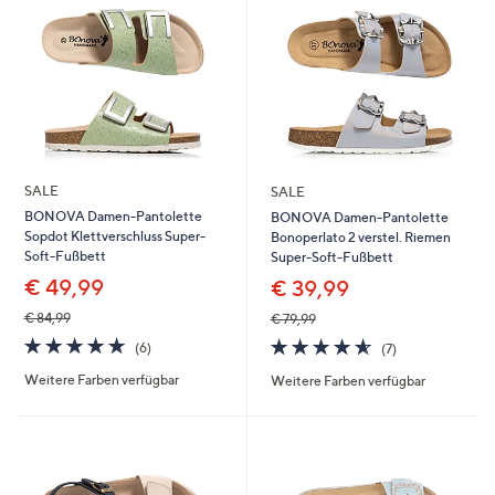
SALE
SALE
BONOVA Damen-Pantolette
BONOVA Damen-Pantolette
Sopdot Klettverschluss Super-
Bonoperlato 2 verstel. Riemen
Soft-Fußbett
Super-Soft-Fußbett
€ 49,99
€ 39,99
€ 84,99
€ 79,99
4.7
6
4.6
7
(6)
(7)
von
Bewertungen
von
Bewertungen
Weitere Farben verfügbar
Weitere Farben verfügbar
5
5