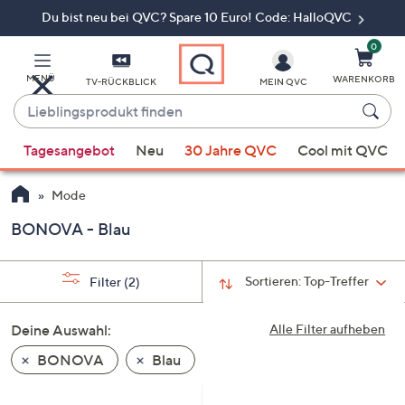
Du bist neu bei QVC? Spare 10 Euro! Code: HalloQVC
Zum
Hauptinhalt
springen
0
MENÜ
WARENKORB
TV-RÜCKBLICK
MEIN QVC
Lieblingsprodukt
finden
Wenn
Tagesangebot
Neu
30 Jahre QVC
Cool mit QVC
Vorschläge
verfügbar
Mode
sind,
verwenden
BONOVA - Blau
Sie
die
Sortieren:
Top-Treffer
Filter
(2)
Pfeiltasten
nach
Deine Auswahl:
Alle Filter aufheben
oben
und
BONOVA
Blau
nach
unten