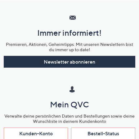
Hilfeseiten,
Service
und
Immer informiert!
Unternehmensinformationen
Premieren, Aktionen, Geheimtipps: Mit unseren Newslettern bist
du immer up to date!
Newsletter abonnieren
Mein QVC
Verwalte deine persönlichen Daten und Bestellungen sowie deine
Wunschliste in deinem Kundenkonto
Kunden-Konto
Bestell-Status