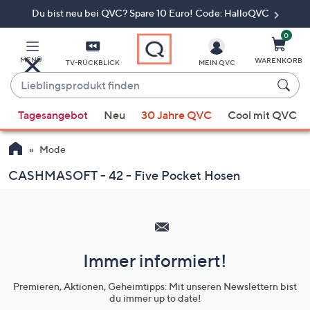
Du bist neu bei QVC? Spare 10 Euro! Code: HalloQVC
Zum
Hauptinhalt
springen
0
MENÜ
WARENKORB
TV-RÜCKBLICK
MEIN QVC
Lieblingsprodukt
finden
Wenn
Tagesangebot
Neu
30 Jahre QVC
Cool mit QVC
Vorschläge
verfügbar
Mode
sind,
verwenden
CASHMASOFT - 42 - Five Pocket Hosen
Sie
Hilfeseiten,
die
Service
Pfeiltasten
und
nach
oben
Immer informiert!
Unternehmensinformationen
und
Premieren, Aktionen, Geheimtipps: Mit unseren Newslettern bist
nach
du immer up to date!
unten