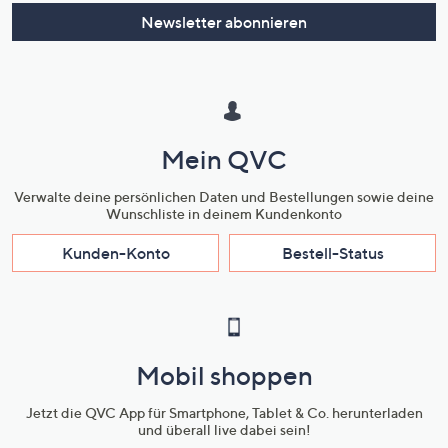
oder
Newsletter abonnieren
wischen
Sie
auf
Touch-
Geräten
Mein QVC
nach
links
Verwalte deine persönlichen Daten und Bestellungen sowie deine
bzw.
Wunschliste in deinem Kundenkonto
rechts,
Kunden-Konto
Bestell-Status
um
diese
anzuzeigen.
Mobil shoppen
Jetzt die QVC App für Smartphone, Tablet & Co. herunterladen
und überall live dabei sein!