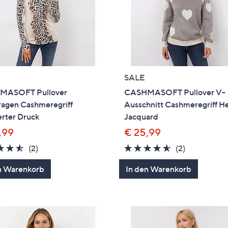
SALE
MASOFT Pullover
CASHMASOFT Pullover V-
ragen Cashmeregriff
Ausschnitt Cashmeregriff H
erter Druck
Jacquard
,99
€ 25,99
4.5
2
4.5
2
(2)
(2)
von
Bewertungen
von
Bewertung
n Warenkorb
In den Warenkorb
5
5