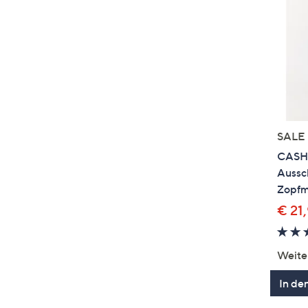
SALE
CASHM
Aussc
Zopfm
€ 21
Weite
In de