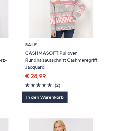
SALE
CASHMASOFT Pullover
erz-
Rundhalsausschnitt Cashmeregriff
Jacquard
€ 28,99
4.5
2
(2)
en
von
Bewertungen
In den Warenkorb
5