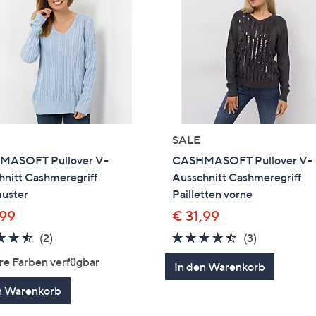
SALE
ASOFT Pullover V-
CASHMASOFT Pullover V-
hnitt Cashmeregriff
Ausschnitt Cashmeregriff
uster
Pailletten vorne
,99
€ 31,99
4.5
2
4.3
3
(2)
(3)
von
Bewertungen
von
Bewertung
re Farben verfügbar
In den Warenkorb
5
5
n Warenkorb