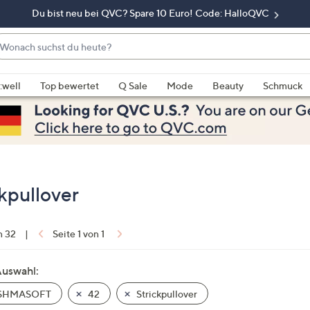
Du bist neu bei QVC? Spare 10 Euro! Code: HalloQVC
onach
chst
enn
u
rschläge
:well
Top bewertet
Q Sale
Mode
Beauty
Schmuck
eute?
rfügbar
nd,
erwenden
e
e
eiltasten
pullover
ach
ben
nd
n 32
|
Seite 1 von 1
ach
nten
Auswahl:
der
SHMASOFT
42
Strickpullover
ischen