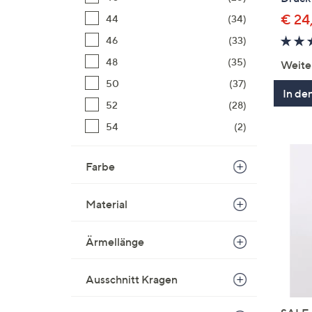
€ 24
44
(34)
46
(33)
48
(35)
Weite
50
(37)
In de
52
(28)
54
(2)
Farbe
Material
Ärmellänge
Ausschnitt Kragen