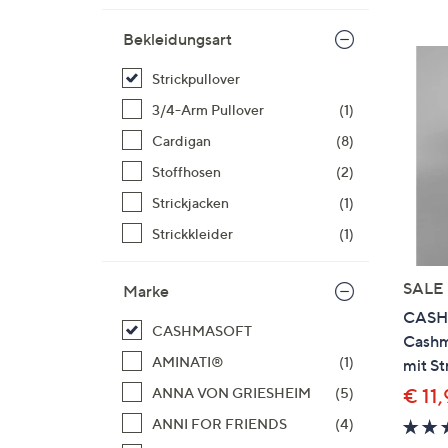
Si
au
Bekleidungsart
T
Strickpullover
G
n
3/4-Arm Pullover
(1)
li
Cardigan
(8)
b
Stoffhosen
(2)
re
u
Strickjacken
(1)
di
Strickkleider
(1)
an
SALE
Marke
CASH
CASHMASOFT
Cashm
AMINATI®
(1)
mit St
€ 11
ANNA VON GRIESHEIM
(5)
ANNI FOR FRIENDS
(4)