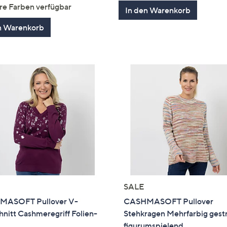
von
Bewertungen
von
Bewertung
re Farben verfügbar
In den Warenkorb
5
5
n Warenkorb
SALE
ASOFT Pullover V-
CASHMASOFT Pullover
nitt Cashmeregriff Folien-
Stehkragen Mehrfarbig gestr
figurumspielend