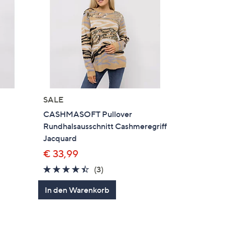
SALE
CASHMASOFT Pullover
Rundhalsausschnitt Cashmeregriff
Jacquard
€ 33,99
4.3
3
(3)
en
von
Bewertungen
In den Warenkorb
5