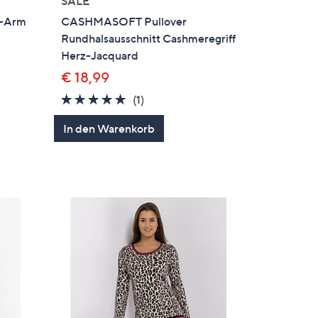
SALE
1-Arm
CASHMASOFT Pullover
Rundhalsausschnitt Cashmeregriff
Herz-Jacquard
€ 18,99
5.0
1
(1)
en
von
Bewertungen
In den Warenkorb
5