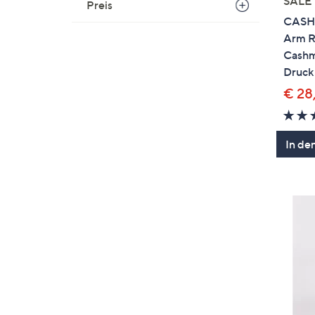
SALE
Preis
CASHM
Arm R
Cashm
Druck
€ 28
In de