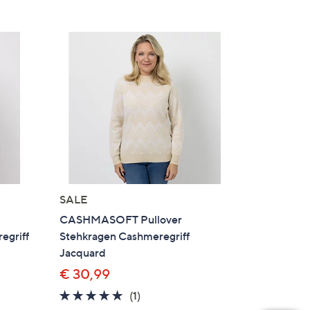
SALE
CASHMASOFT Pullover
egriff
Stehkragen Cashmeregriff
Jacquard
€ 30,99
5.0
1
(1)