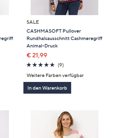
SALE
CASHMASOFT Pullover
egriff
Rundhalsausschnitt Cashmeregriff
Animal-Druck
€ 21,99
4.6
9
(9)
en
von
Bewertungen
Weitere Farben verfügbar
5
In den Warenkorb