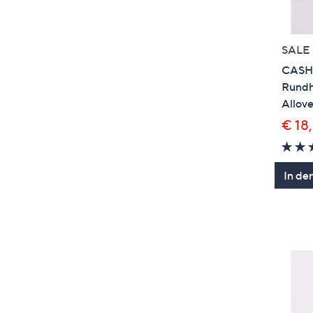
SALE
CASH
Rundh
Allov
€ 18
In de