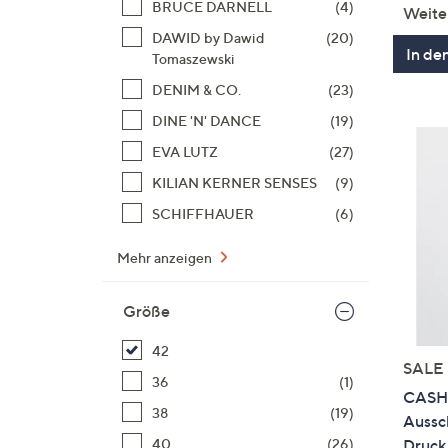
BRUCE DARNELL
(4)
Weite
DAWID by Dawid
(20)
In de
Tomaszewski
DENIM & CO.
(23)
DINE 'N' DANCE
(19)
EVA LUTZ
(27)
KILIAN KERNER SENSES
(9)
SCHIFFHAUER
(6)
Mehr anzeigen
Größe
42
SALE
36
(1)
CASHM
38
(19)
Aussch
40
(26)
Druck