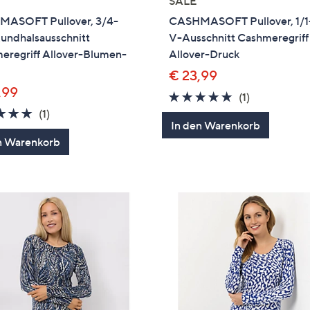
SALE
ASOFT Pullover, 3/4-
CASHMASOFT Pullover, 1/
undhalsausschnitt
V-Ausschnitt Cashmeregriff
eregriff Allover-Blumen-
Allover-Druck
€ 23,99
,99
5.0
1
(1)
5.0
1
von
Bewertung
(1)
In den Warenkorb
von
Bewertungen
5
n Warenkorb
5