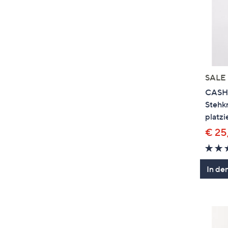
SALE
CASH
Stehk
platzi
€ 25
In de