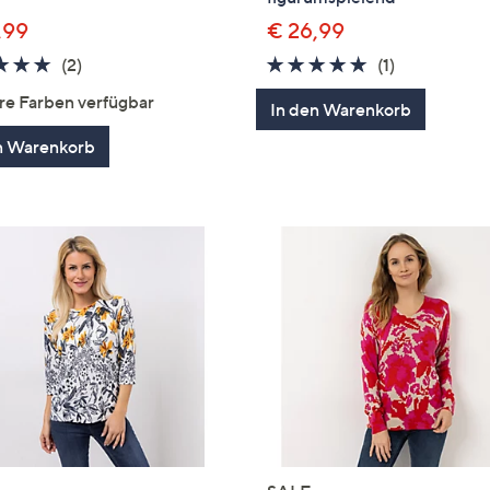
,99
€ 26,99
5.0
2
5.0
1
(2)
(1)
von
Bewertungen
von
Bewertung
re Farben verfügbar
In den Warenkorb
5
5
n Warenkorb