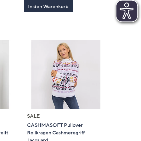
en
von
Bewertungen
In den Warenkorb
5
SALE
CASHMASOFT Pullover
eift
Rollkragen Cashmeregriff
Jacquard