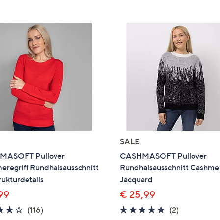
e
f
ouch-
eräten
ach
nks
zw.
chts,
m
ese
zuzeigen.
SALE
MASOFT Pullover
CASHMASOFT Pullover
eregriff Rundhalsausschnitt
Rundhalsausschnitt Cashmer
rukturdetails
Jacquard
,99
€ 25,99
4.0
116
5.0
2
(116)
(2)