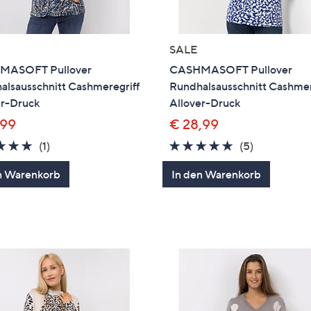
SALE
MASOFT Pullover
CASHMASOFT Pullover
alsausschnitt Cashmeregriff
Rundhalsausschnitt Cashmer
er-Druck
Allover-Druck
,99
€ 28,99
5.0
1
4.6
5
(1)
(5)
von
Bewertungen
von
Bewertung
n Warenkorb
In den Warenkorb
5
5