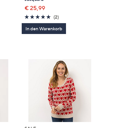
€ 25,99
5.0
2
(2)
en
von
Bewertungen
In den Warenkorb
5