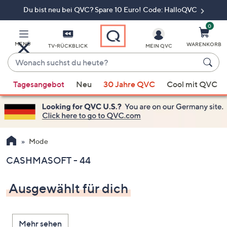
Du bist neu bei QVC? Spare 10 Euro! Code: HalloQVC
Zum
Hauptinhalt
springen
0
MENÜ
WARENKORB
TV-RÜCKBLICK
MEIN QVC
Wonach
suchst
Wenn
du
Tagesangebot
Neu
30 Jahre QVC
Cool mit QVC
Vorschläge
heute?
verfügbar
sind,
verwenden
Sie
Mode
die
CASHMASOFT - 44
Pfeiltasten
nach
Ausgewählt für dich
oben
und
nach
Mehr sehen
unten