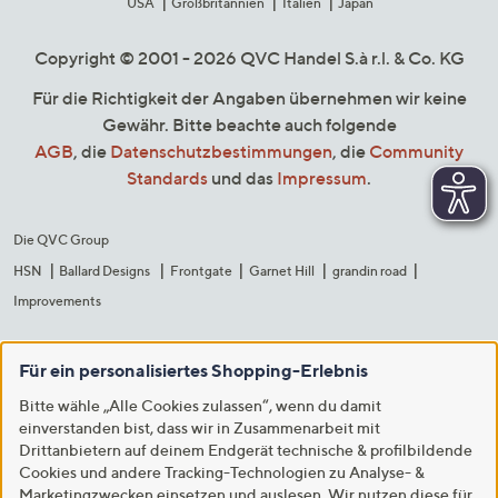
USA
Großbritannien
Italien
Japan
Copyright © 2001 - 2026 QVC Handel S.à r.l. & Co. KG
Für die Richtigkeit der Angaben übernehmen wir keine
Gewähr. Bitte beachte auch folgende
AGB
, die
Datenschutzbestimmungen
, die
Community
Standards
und das
Impressum
.
Die QVC Group
HSN
Ballard Designs
Frontgate
Garnet Hill
grandin road
Improvements
Für ein personalisiertes Shopping-Erlebnis
Bitte wähle „Alle Cookies zulassen“, wenn du damit
einverstanden bist, dass wir in Zusammenarbeit mit
Drittanbietern auf deinem Endgerät technische & profilbildende
Cookies und andere Tracking-Technologien zu Analyse- &
Marketingzwecken einsetzen und auslesen. Wir nutzen diese für