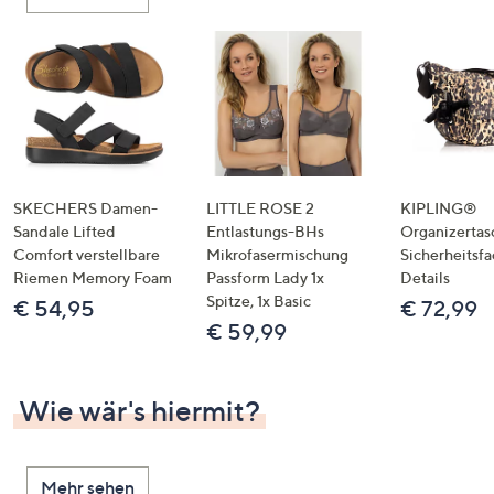
oder
wischen
Sie
auf
Touch-
Geräten
nach
links
SKECHERS Damen-
LITTLE ROSE 2
KIPLING®
bzw.
Sandale Lifted
Entlastungs-BHs
Organizertas
Comfort verstellbare
Mikrofasermischung
Sicherheitsf
rechts,
Riemen Memory Foam
Passform Lady 1x
Details
um
Spitze, 1x Basic
€ 54,95
€ 72,99
diese
€ 59,99
anzuzeigen.
Wie wär's hiermit?
Mehr sehen