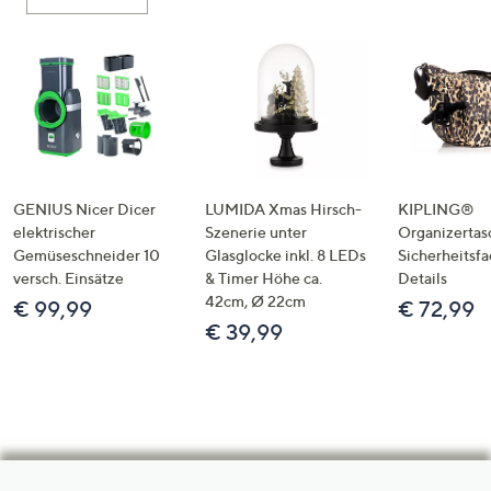
GENIUS Nicer Dicer
LUMIDA Xmas Hirsch-
KIPLING®
elektrischer
Szenerie unter
Organizertas
Gemüseschneider 10
Glasglocke inkl. 8 LEDs
Sicherheitsf
versch. Einsätze
& Timer Höhe ca.
Details
42cm, Ø 22cm
€ 99,99
€ 72,99
€ 39,99
Hilfeseiten,