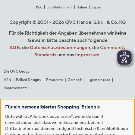
USA
Großbritannien
Italien
Japan
Copyright © 2001 - 2026 QVC Handel S.à r.l. & Co. KG
Für die Richtigkeit der Angaben übernehmen wir keine
Gewähr. Bitte beachte auch folgende
AGB
, die
Datenschutzbestimmungen
, die
Community
Standards
und das
Impressum
.
Die QVC Group
HSN
Ballard Designs
Frontgate
Garnet Hill
grandin road
Improvements
Für ein personalisiertes Shopping-Erlebnis
Bitte wähle „Alle Cookies zulassen“, wenn du damit
einverstanden bist, dass wir in Zusammenarbeit mit
Drittanbietern auf deinem Endgerät technische & profilbildende
Cookies und andere Tracking-Technologien zu Analyse- &