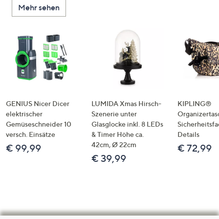
Mehr sehen
GENIUS Nicer Dicer
LUMIDA Xmas Hirsch-
KIPLING®
elektrischer
Szenerie unter
Organizertas
Gemüseschneider 10
Glasglocke inkl. 8 LEDs
Sicherheitsf
versch. Einsätze
& Timer Höhe ca.
Details
42cm, Ø 22cm
€ 99,99
€ 72,99
€ 39,99