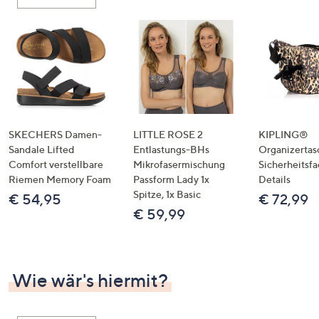
oder
wischen
Sie
auf
Touch-
Geräten
nach
links
SKECHERS Damen-
LITTLE ROSE 2
KIPLING®
bzw.
Sandale Lifted
Entlastungs-BHs
Organizertas
Comfort verstellbare
Mikrofasermischung
Sicherheitsf
rechts,
Riemen Memory Foam
Passform Lady 1x
Details
um
Spitze, 1x Basic
€ 54,95
€ 72,99
diese
€ 59,99
anzuzeigen.
Wie wär's hiermit?