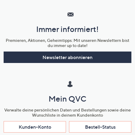
Hilfeseiten,
Service
und
Immer informiert!
Unternehmensinformationen
Premieren, Aktionen, Geheimtipps: Mit unseren Newslettern bist
du immer up to date!
Newsletter abonnieren
Mein QVC
Verwalte deine persönlichen Daten und Bestellungen sowie deine
Wunschliste in deinem Kundenkonto
Kunden-Konto
Bestell-Status