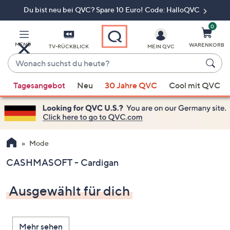
Du bist neu bei QVC? Spare 10 Euro! Code: HalloQVC
Zum
Hauptinhalt
springen
0
MENÜ
WARENKORB
TV-RÜCKBLICK
MEIN QVC
Wonach
suchst
Wenn
du
Tagesangebot
Neu
30 Jahre QVC
Cool mit QVC
Vorschläge
heute?
verfügbar
sind,
verwenden
Sie
Mode
die
CASHMASOFT - Cardigan
Pfeiltasten
nach
Ausgewählt für dich
oben
und
nach
Mehr sehen
unten