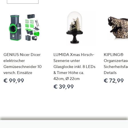
GENIUS Nicer Dicer
LUMIDA Xmas Hirsch-
KIPLING®
elektrischer
Szenerie unter
Organizertas
Gemüseschneider 10
Glasglocke inkl. 8 LEDs
Sicherheitsf
versch. Einsätze
& Timer Höhe ca.
Details
42cm, Ø 22cm
€ 99,99
€ 72,99
€ 39,99
Hilfeseiten,