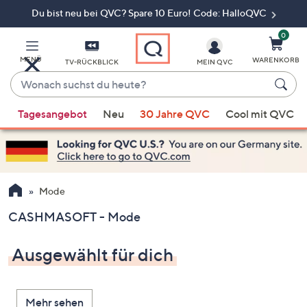
Du bist neu bei QVC? Spare 10 Euro! Code: HalloQVC
Zum
Hauptinhalt
springen
0
MENÜ
WARENKORB
TV-RÜCKBLICK
MEIN QVC
Wonach
suchst
Wenn
du
Tagesangebot
Neu
30 Jahre QVC
Cool mit QVC
Vorschläge
heute?
verfügbar
sind,
verwenden
Sie
Mode
die
CASHMASOFT - Mode
Pfeiltasten
nach
Ausgewählt für dich
oben
und
nach
Mehr sehen
unten