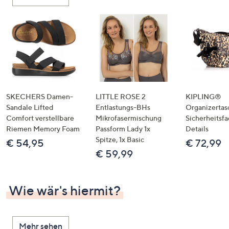
oder
wischen
Sie
auf
Touch-
Geräten
nach
links
SKECHERS Damen-
LITTLE ROSE 2
KIPLING®
bzw.
Sandale Lifted
Entlastungs-BHs
Organizertas
Comfort verstellbare
Mikrofasermischung
Sicherheitsf
rechts,
Riemen Memory Foam
Passform Lady 1x
Details
um
Spitze, 1x Basic
€ 54,95
€ 72,99
diese
€ 59,99
anzuzeigen.
Wie wär's hiermit?
Mehr sehen