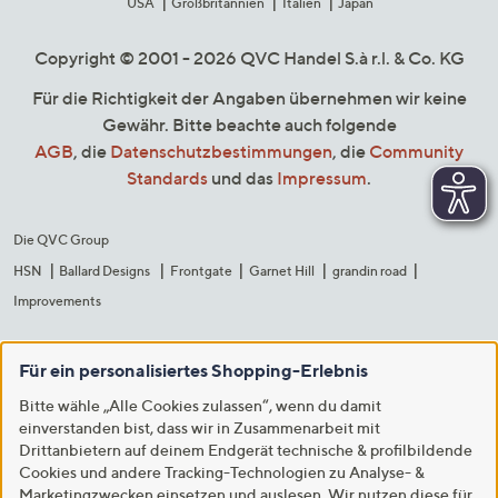
USA
Großbritannien
Italien
Japan
Copyright © 2001 - 2026 QVC Handel S.à r.l. & Co. KG
Für die Richtigkeit der Angaben übernehmen wir keine
Gewähr. Bitte beachte auch folgende
AGB
, die
Datenschutzbestimmungen
, die
Community
Standards
und das
Impressum
.
Die QVC Group
HSN
Ballard Designs
Frontgate
Garnet Hill
grandin road
Improvements
Für ein personalisiertes Shopping-Erlebnis
Bitte wähle „Alle Cookies zulassen“, wenn du damit
einverstanden bist, dass wir in Zusammenarbeit mit
Drittanbietern auf deinem Endgerät technische & profilbildende
Cookies und andere Tracking-Technologien zu Analyse- &
Marketingzwecken einsetzen und auslesen. Wir nutzen diese für