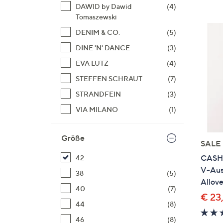
Si
DAWID by Dawid
(4)
au
Tomaszewski
T
DENIM & CO.
(5)
G
DINE 'N' DANCE
(3)
n
EVA LUTZ
(4)
li
b
STEFFEN SCHRAUT
(7)
re
STRANDFEIN
(3)
u
VIA MILANO
(1)
di
an
Größe
SALE
CASHM
42
V-Aus
38
(5)
Allov
40
(7)
€ 23
44
(8)
46
(8)