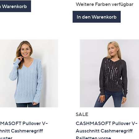
von
Bewertungen
von
Bewertung
Weitere Farben verfügbar
n Warenkorb
5
5
In den Warenkorb
SALE
ASOFT Pullover V-
CASHMASOFT Pullover V-
hnitt Cashmeregriff
Ausschnitt Cashmeregriff
uster
Pailletten vorne