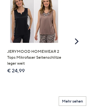
Scroll
Right
JERYMOOD HOMEWEAR 2
LITTLE ROSE 5 Maxislip
Tops Mikrofaser Seitenschlitze
Mikrofaser 3x Stickereide
leger weit
2x uni
€ 24,99
€ 49,99
Mehr sehen