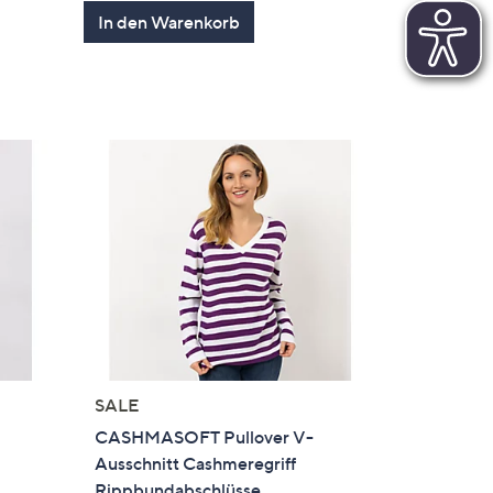
en
von
Bewertungen
In den Warenkorb
5
SALE
CASHMASOFT Pullover V-
Ausschnitt Cashmeregriff
Rippbundabschlüsse