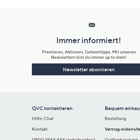
Hilfeseiten,
Service
und
Immer informiert!
Unternehmensinformationen
Premieren, Aktionen, Geheimtipps: Mit unseren
Newslettern bist du immer up to date!
Newsletter abonnieren
QVC kontaktieren
Bequem einkau
Hilfe-Chat
Bestellung
Kontakt
Vertrag widerruf
0800 2944 444 (gebührenfrei)
Größenberatung