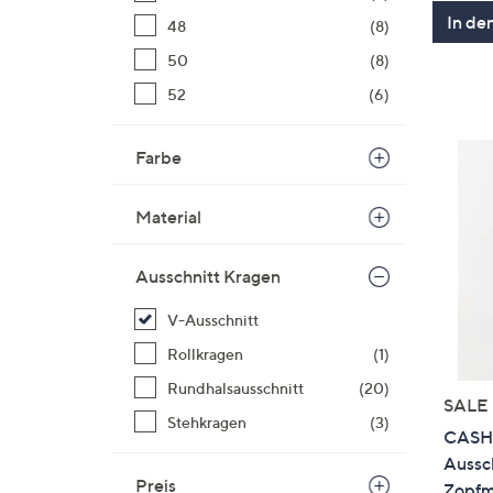
In de
48
(8)
50
(8)
52
(6)
Farbe
Material
Ausschnitt Kragen
V-Ausschnitt
Rollkragen
(1)
Rundhalsausschnitt
(20)
SALE
Stehkragen
(3)
CASHM
Aussc
Preis
Zopfm