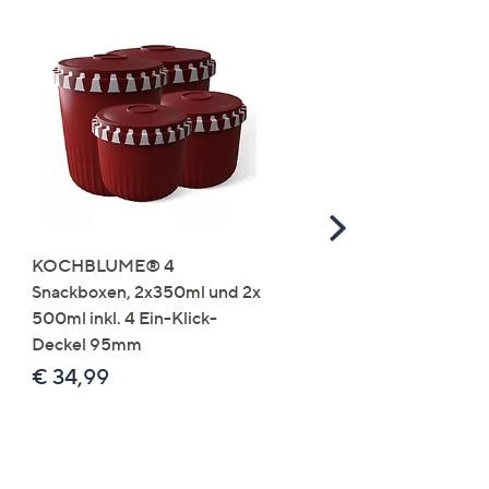
Scroll
Right
KOCHBLUME® 4
you:ly Pure Protein Limo
Snackboxen, 2x350ml und 2x
Lysin 575g für 25 Portio
500ml inkl. 4 Ein-Klick-
€ 49,99
Deckel 95mm
€ 86,94 /1 kg
€ 34,99