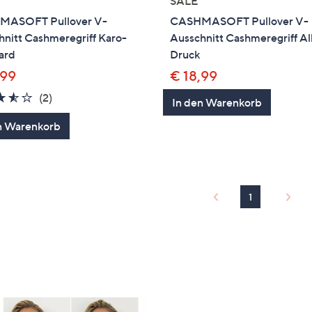
SALE
ASOFT Pullover V-
CASHMASOFT Pullover V-
nitt Cashmeregriff Karo-
Ausschnitt Cashmeregriff Al
ard
Druck
,99
€ 18,99
3.5
2
(2)
In den Warenkorb
von
Bewertungen
n Warenkorb
5
1