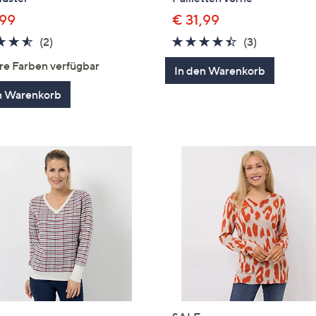
,99
€ 31,99
4.5
2
4.3
3
(2)
(3)
von
Bewertungen
von
Bewertung
re Farben verfügbar
In den Warenkorb
5
5
n Warenkorb