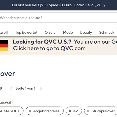
Du bist neu bei QVC? Spare 10 Euro! Code: HalloQVC
onach
chst
enn
u
rschläge
:well
Top bewertet
Q Sale
Mode
Beauty
Schmuck
eute?
rfügbar
nd,
erwenden
e
e
eiltasten
over
ach
ben
nd
 8
|
Seite 1 von 1
ach
nten
Auswahl:
der
SHMASOFT
Angebotspreise
42
Strickpullover
ischen