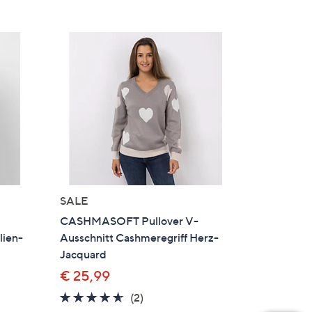
SALE
CASHMASOFT Pullover V-
lien-
Ausschnitt Cashmeregriff Herz-
Jacquard
€ 25,99
4.5
2
(2)