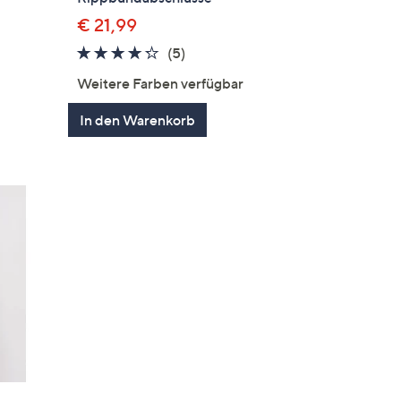
€ 21,99
4.2
5
(5)
en
von
Bewertungen
Weitere Farben verfügbar
5
In den Warenkorb