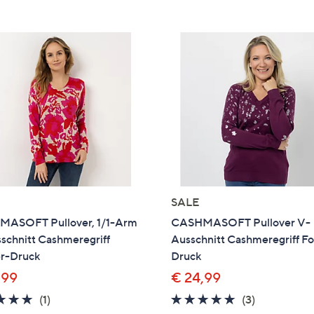
e
f
ouch-
eräten
ach
nks
zw.
chts,
m
ese
zuzeigen.
SALE
ASOFT Pullover, 1/1-Arm
CASHMASOFT Pullover V-
schnitt Cashmeregriff
Ausschnitt Cashmeregriff Fo
er-Druck
Druck
,99
€ 24,99
5.0
1
4.7
3
(1)
(3)