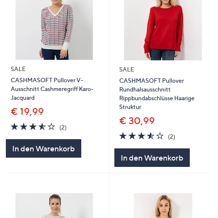
SALE
SALE
CASHMASOFT Pullover V-
CASHMASOFT Pullover
Ausschnitt Cashmeregriff Karo-
Rundhalsausschnitt
Jacquard
Rippbundabschlüsse Haarige
Struktur
€ 19,99
€ 30,99
3.5
2
(2)
von
Bewertungen
3.5
2
(2)
5
von
Bewertungen
In den Warenkorb
5
In den Warenkorb