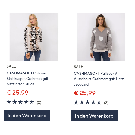
SALE
SALE
CASHMASOFT Pullover
CASHMASOFT Pullover V-
Stehkragen Cashmeregriff
Ausschnitt Cashmeregriff Herz-
platzierter Druck
Jacquard
€ 25,99
€ 25,99
4.5
2
4.5
2
(2)
(2)
von
Bewertungen
von
Bewertungen
5
5
In den Warenkorb
In den Warenkorb