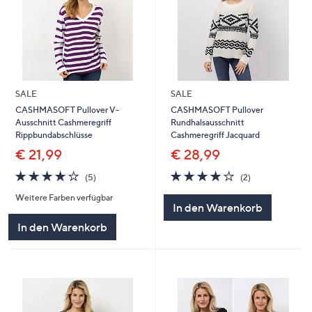
SALE
SALE
CASHMASOFT Pullover V-
CASHMASOFT Pullover
Ausschnitt Cashmeregriff
Rundhalsausschnitt
Rippbundabschlüsse
Cashmeregriff Jacquard
€ 21,99
€ 28,99
4.2
5
4.0
2
(5)
(2)
von
Bewertungen
von
Bewertungen
Weitere Farben verfügbar
5
5
In den Warenkorb
In den Warenkorb