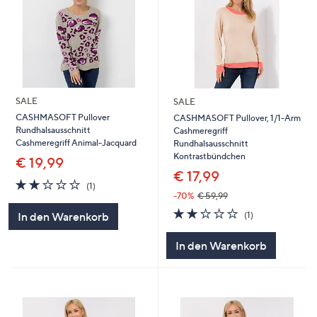
SALE
SALE
CASHMASOFT Pullover
CASHMASOFT Pullover, 1/1-Arm
Rundhalsausschnitt
Cashmeregriff
Cashmeregriff Animal-Jacquard
Rundhalsausschnitt
Kontrastbündchen
€ 19,99
€ 17,99
2.0
1
(1)
von
Bewertungen
-70%
€ 59,99
5
2.0
1
(1)
In den Warenkorb
von
Bewertungen
5
In den Warenkorb