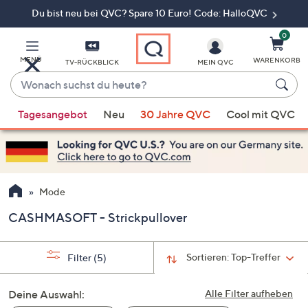
Du bist neu bei QVC? Spare 10 Euro! Code: HalloQVC
Zum
Hauptinhalt
springen
0
MENÜ
WARENKORB
TV-RÜCKBLICK
MEIN QVC
Wonach
suchst
Wenn
du
Tagesangebot
Neu
30 Jahre QVC
Cool mit QVC
Vorschläge
heute?
verfügbar
sind,
verwenden
Sie
Mode
die
CASHMASOFT - Strickpullover
Pfeiltasten
nach
oben
Sortieren:
Top-Treffer
Filter
(5)
und
nach
Deine Auswahl:
Alle Filter aufheben
unten