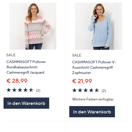
SALE
SALE
CASHMASOFT Pullover
CASHMASOFT Pullover V-
Rundhalsausschnitt
Ausschnitt Cashmeregriff
Cashmeregriff Jacquard
Zopfmuster
€ 28,99
€ 21,99
4.5
2
4.5
2
(2)
(2)
von
Bewertungen
von
Bewertungen
Weitere Farben verfügbar
5
5
In den Warenkorb
In den Warenkorb