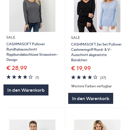
SALE
SALE
CASHMASOFT Pullover
CASHMASOFT 2er Set Pullover
Rundhalsausschnitt
Cashmeregriff Rund- & V-
Rippbundabschlüsse Strassstein-
Ausschnitt abgesetzte
Design
Bündchen
€ 28,99
€ 19,99
4.0
1
3.9
37
(1)
(37)
von
Bewertungen
von
Bewertungen
Weitere Farben verfügbar
5
5
In den Warenkorb
In den Warenkorb