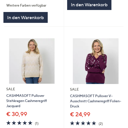
von
Bewertungen
5
In den Warenkorb
Weitere Farben verfügbar
5
In den Warenkorb
SALE
SALE
CASHMASOFT Pullover
CASHMASOFT Pullover V-
Stehkragen Cashmeregriff
Ausschnitt Cashmeregriff Folien-
Jacquard
Druck
€ 30,99
€ 24,99
5.0
1
5.0
2
(1)
(2)
von
Bewertungen
von
Bewertungen