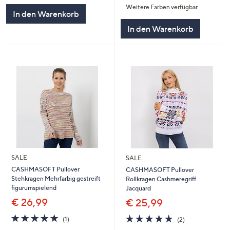
Weitere Farben verfügbar
5
5
In den Warenkorb
In den Warenkorb
SALE
SALE
CASHMASOFT Pullover
CASHMASOFT Pullover
Stehkragen Mehrfarbig gestreift
Rollkragen Cashmeregriff
figurumspielend
Jacquard
€ 26,99
€ 25,99
5.0
1
5.0
2
(1)
(2)
von
Bewertungen
von
Bewertungen