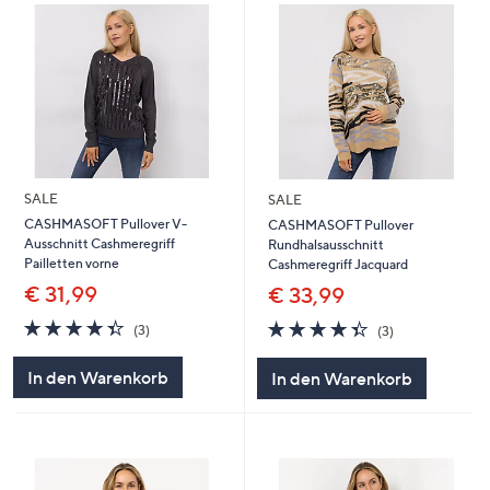
SALE
SALE
CASHMASOFT Pullover V-
CASHMASOFT Pullover
Ausschnitt Cashmeregriff
Rundhalsausschnitt
Pailletten vorne
Cashmeregriff Jacquard
€ 31,99
€ 33,99
4.3
3
4.3
3
(3)
(3)
von
Bewertungen
von
Bewertungen
5
5
In den Warenkorb
In den Warenkorb