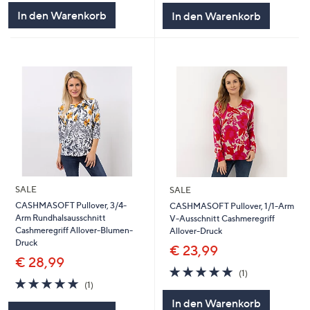
5
5
In den Warenkorb
In den Warenkorb
SALE
SALE
CASHMASOFT Pullover, 3/4-
CASHMASOFT Pullover, 1/1-Arm
Arm Rundhalsausschnitt
V-Ausschnitt Cashmeregriff
Cashmeregriff Allover-Blumen-
Allover-Druck
Druck
€ 23,99
€ 28,99
5.0
1
(1)
5.0
1
von
Bewertungen
(1)
von
Bewertungen
5
In den Warenkorb
5