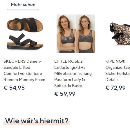
Mehr sehen
SKECHERS Damen-
LITTLE ROSE 2
KIPLING®
Sandale Lifted
Entlastungs-BHs
Organizertas
Comfort verstellbare
Mikrofasermischung
Sicherheitsf
Riemen Memory Foam
Passform Lady 1x
Details
Spitze, 1x Basic
€ 54,95
€ 72,99
€ 59,99
Wie wär's hiermit?