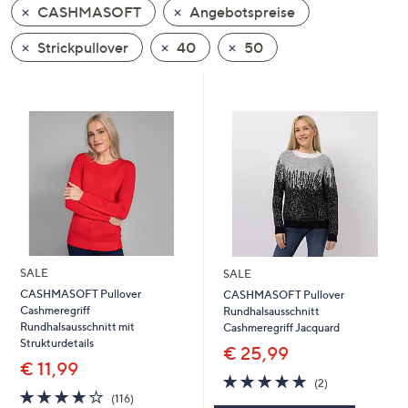
CASHMASOFT
Angebotspreise
oder
wischen
Strickpullover
40
50
Sie
auf
Touch-
Geräten
nach
links
bzw.
rechts,
um
diese
SALE
SALE
anzuzeigen.
CASHMASOFT Pullover
CASHMASOFT Pullover
Cashmeregriff
Rundhalsausschnitt
Rundhalsausschnitt mit
Cashmeregriff Jacquard
Strukturdetails
€ 25,99
€ 11,99
5.0
2
(2)
4.0
116
von
Bewertungen
(116)