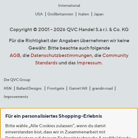
International
USA
Großbritannien
Italien
Japan
Copyright © 2001 - 2026 QVC Handel S.à r.l. & Co. KG
Für die Richtigkeit der Angaben übernehmen wir keine
Gewähr. Bitte beachte auch folgende
AGB
, die
Datenschutzbestimmungen
, die
Community
Standards
und das
Impressum
.
Die QVC Group
HSN
Ballard Designs
Frontgate
Garnet Hill
grandin road
Improvements
Für ein personalisiertes Shopping-Erlebnis
Bitte wähle „Alle Cookies zulassen“, wenn du damit
einverstanden bist, dass wir in Zusammenarbeit mit
Drittanbietern auf deinem Endgerät technische & profilbildende