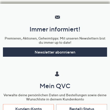
Hilfeseiten,
Service
und
Immer informiert!
Unternehmensinformationen
Premieren, Aktionen, Geheimtipps: Mit unseren Newslettern bist
du immer up to date!
Newsletter abonnieren
Mein QVC
Verwalte deine persönlichen Daten und Bestellungen sowie deine
Wunschliste in deinem Kundenkonto
Kunden-Konto
Bestell-Status