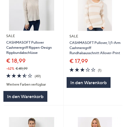
SALE
SALE
CASHMASOFT Pullover
CASHMASOFT Pullover, 1/1-Arm
Cashmeregriff Rippen-Design
Cashmeregriff
Rippbundabschlüsse
Rundhalsausschnitt Allover-Print
€ 18,99
€ 17,99
3.0
1
-62%
€ 49,99
(1)
von
Bewertungen
3.5
49
(49)
5
von
Bewertungen
In den Warenkorb
Weitere Farben verfügbar
5
In den Warenkorb