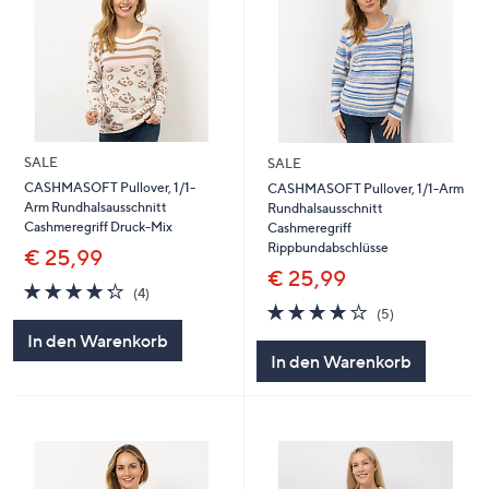
SALE
SALE
CASHMASOFT Pullover, 1/1-
CASHMASOFT Pullover, 1/1-Arm
Arm Rundhalsausschnitt
Rundhalsausschnitt
Cashmeregriff Druck-Mix
Cashmeregriff
Rippbundabschlüsse
€ 25,99
€ 25,99
4.2
4
(4)
von
Bewertungen
4.2
5
(5)
5
von
Bewertungen
In den Warenkorb
5
In den Warenkorb