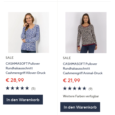
SALE
SALE
CASHMASOFT Pullover
CASHMASOFT Pullover
Rundhalsausschnitt
Rundhalsausschnitt
Cashmeregriff Allover-Druck
Cashmeregriff Animal-Druck
€ 28,99
€ 21,99
4.6
5
4.6
9
(5)
(9)
von
Bewertungen
von
Bewertungen
Weitere Farben verfügbar
5
5
In den Warenkorb
In den Warenkorb