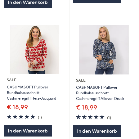
In den Warenkorb
SALE
SALE
CASHMASOFT Pullover
CASHMASOFT Pullover
Rundhalsausschnitt
Rundhalsausschnitt
Cashmeregriff Herz-Jacquard
Cashmeregriff Allover-Druck
€ 18,99
€ 18,99
5.0
1
5.0
1
(1)
(1)
von
Bewertungen
von
Bewertungen
5
5
In den Warenkorb
In den Warenkorb