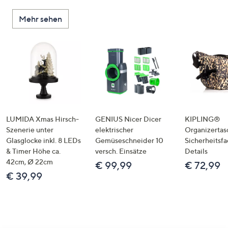
Mehr sehen
LUMIDA Xmas Hirsch-
GENIUS Nicer Dicer
KIPLING®
Szenerie unter
elektrischer
Organizertas
Glasglocke inkl. 8 LEDs
Gemüseschneider 10
Sicherheitsf
& Timer Höhe ca.
versch. Einsätze
Details
42cm, Ø 22cm
€ 99,99
€ 72,99
€ 39,99