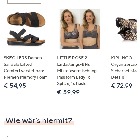
oder
wischen
Sie
auf
Touch-
Geräten
nach
links
SKECHERS Damen-
LITTLE ROSE 2
KIPLING®
bzw.
Sandale Lifted
Entlastungs-BHs
Organizertas
Comfort verstellbare
Mikrofasermischung
Sicherheitsf
rechts,
Riemen Memory Foam
Passform Lady 1x
Details
um
Spitze, 1x Basic
€ 54,95
€ 72,99
diese
€ 59,99
anzuzeigen.
Wie wär's hiermit?