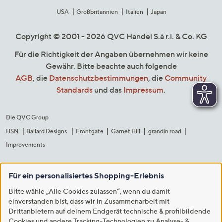
USA
Großbritannien
Italien
Japan
Copyright © 2001 - 2026 QVC Handel S.à r.l. & Co. KG
Für die Richtigkeit der Angaben übernehmen wir keine
Gewähr. Bitte beachte auch folgende
AGB
, die
Datenschutzbestimmungen
, die
Community
Standards
und das
Impressum
.
Die QVC Group
HSN
Ballard Designs
Frontgate
Garnet Hill
grandin road
Improvements
Für ein personalisiertes Shopping-Erlebnis
Bitte wähle „Alle Cookies zulassen“, wenn du damit
einverstanden bist, dass wir in Zusammenarbeit mit
Drittanbietern auf deinem Endgerät technische & profilbildende
Cookies und andere Tracking-Technologien zu Analyse- &