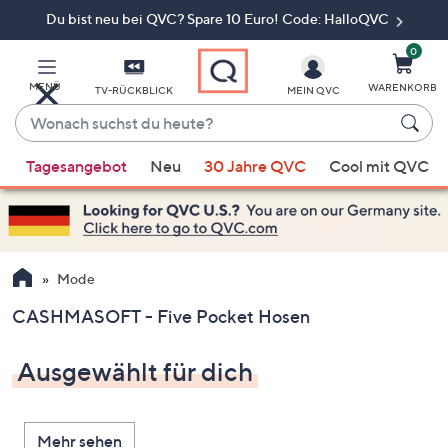
Du bist neu bei QVC? Spare 10 Euro! Code: HalloQVC
Zum
Hauptinhalt
springen
0
MENÜ
WARENKORB
TV-RÜCKBLICK
MEIN QVC
Wonach
suchst
Wenn
du
Tagesangebot
Neu
30 Jahre QVC
Cool mit QVC
Vorschläge
heute?
verfügbar
sind,
verwenden
Sie
Mode
die
CASHMASOFT - Five Pocket Hosen
Pfeiltasten
nach
Ausgewählt für dich
oben
und
nach
Mehr sehen
unten