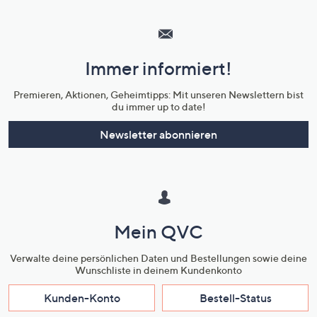
Hilfeseiten,
Service
und
Immer informiert!
Unternehmensinformationen
Premieren, Aktionen, Geheimtipps: Mit unseren Newslettern bist
du immer up to date!
Newsletter abonnieren
Mein QVC
Verwalte deine persönlichen Daten und Bestellungen sowie deine
Wunschliste in deinem Kundenkonto
Kunden-Konto
Bestell-Status