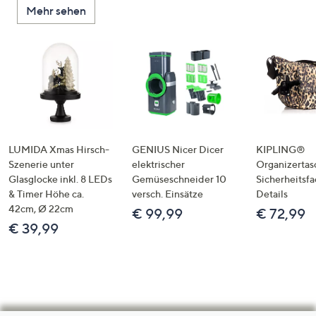
Mehr sehen
LUMIDA Xmas Hirsch-
GENIUS Nicer Dicer
KIPLING®
Szenerie unter
elektrischer
Organizertas
Glasglocke inkl. 8 LEDs
Gemüseschneider 10
Sicherheitsf
& Timer Höhe ca.
versch. Einsätze
Details
42cm, Ø 22cm
€ 99,99
€ 72,99
€ 39,99