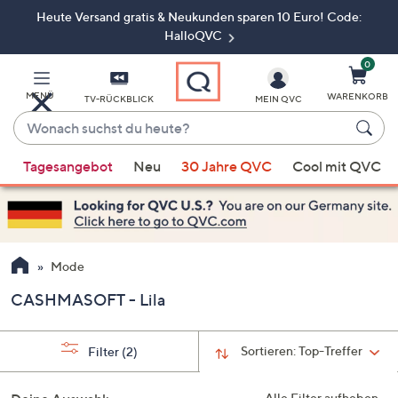
Heute Versand gratis & Neukunden sparen 10 Euro! Code:
Zum
Hauptinhalt
HalloQVC
springen
0
MENÜ
WARENKORB
TV-RÜCKBLICK
MEIN QVC
Wonach
suchst
Wenn
du
Tagesangebot
Neu
30 Jahre QVC
Cool mit QVC
Vorschläge
heute?
verfügbar
sind,
verwenden
Sie
Mode
die
CASHMASOFT - Lila
Pfeiltasten
nach
oben
Sortieren:
Top-Treffer
Filter
(2)
und
nach
Alle Filter aufheben