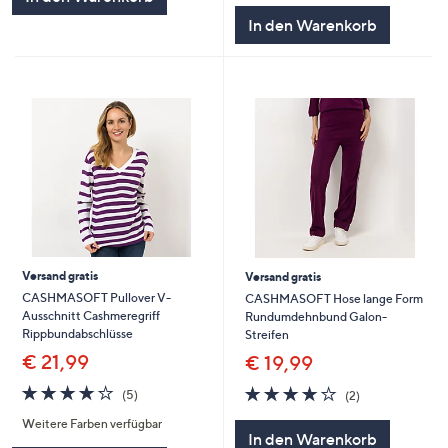
In den Warenkorb
Versand gratis
Versand gratis
CASHMASOFT Pullover V-
CASHMASOFT Hose lange Form
Ausschnitt Cashmeregriff
Rundumdehnbund Galon-
Rippbundabschlüsse
Streifen
€ 21,99
€ 19,99
4.2
5
4.0
2
(5)
(2)
von
Bewertungen
von
Bewertungen
Weitere Farben verfügbar
5
5
In den Warenkorb