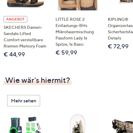
LITTLE ROSE 2
KIPLING®
ANGEBOT
Entlastungs-BHs
Organizertas
SKECHERS Damen-
Mikrofasermischung
Sicherheitsf
Sandale Lifted
Passform Lady 1x
Details
Comfort verstellbare
Spitze, 1x Basic
€ 72,99
Riemen Memory Foam
€ 59,99
€ 44,99
Wie wär's hiermit?
Mehr sehen