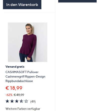
In den Warenkorb
Versand gratis
CASHMASOFT Pullover
Cashmeregriff Rippen-Design
Rippbundabschlüsse
€ 18,99
-62%
€ 49,99
3.5
49
(49)
von
Bewertungen
Weitere Farben verfügbar
5