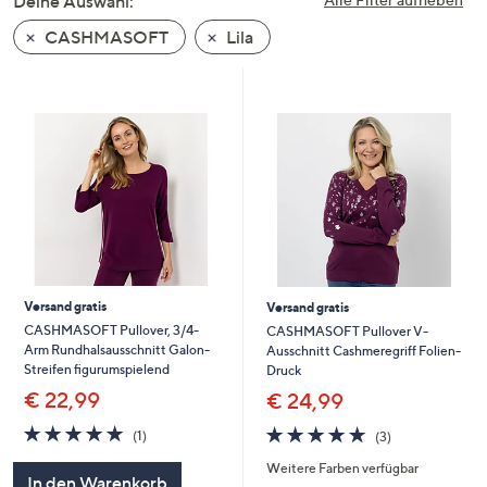
Deine Auswahl:
unten
CASHMASOFT
Lila
oder
wischen
Sie
auf
Touch-
Geräten
nach
links
bzw.
rechts,
um
Versand gratis
Versand gratis
diese
CASHMASOFT Pullover, 3/4-
CASHMASOFT Pullover V-
Arm Rundhalsausschnitt Galon-
Ausschnitt Cashmeregriff Folien-
anzuzeigen.
Streifen figurumspielend
Druck
€ 22,99
€ 24,99
5.0
1
4.7
3
(1)
(3)
von
Bewertungen
von
Bewertungen
Weitere Farben verfügbar
5
5
In den Warenkorb