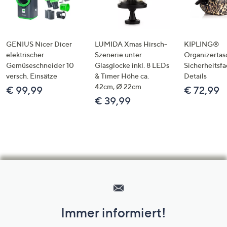
GENIUS Nicer Dicer
LUMIDA Xmas Hirsch-
KIPLING®
elektrischer
Szenerie unter
Organizertas
Gemüseschneider 10
Glasglocke inkl. 8 LEDs
Sicherheitsf
versch. Einsätze
& Timer Höhe ca.
Details
42cm, Ø 22cm
€ 99,99
€ 72,99
€ 39,99
Hilfeseiten,
Service
und
Immer informiert!
Unternehmensinformationen