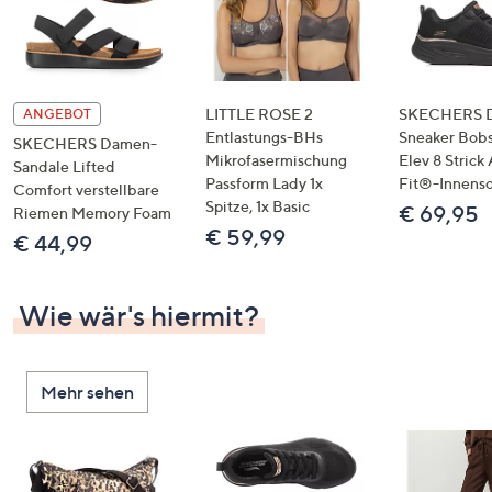
LITTLE ROSE 2
SKECHERS 
ANGEBOT
Entlastungs-BHs
Sneaker Bobs
SKECHERS Damen-
Mikrofasermischung
Elev 8 Strick
Sandale Lifted
Passform Lady 1x
Fit®-Innens
Comfort verstellbare
Spitze, 1x Basic
€ 69,95
Riemen Memory Foam
€ 59,99
€ 44,99
Wie wär's hiermit?
Mehr sehen