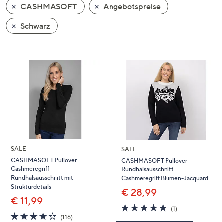
CASHMASOFT
Angebotspreise
oder
wischen
Schwarz
Sie
auf
Touch-
Geräten
nach
links
bzw.
rechts,
um
diese
SALE
SALE
anzuzeigen.
CASHMASOFT Pullover
CASHMASOFT Pullover
Cashmeregriff
Rundhalsausschnitt
Rundhalsausschnitt mit
Cashmeregriff Blumen-Jacquard
Strukturdetails
€ 28,99
€ 11,99
5.0
1
(1)
4.0
116
von
Bewertungen
(116)