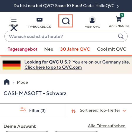
Du bist neu bei QVC? Spare 10 Euro! Code: HalloQVC
Zum
Hauptinhalt
springen
0
MENÜ
WARENKORB
TV-RÜCKBLICK
MEIN QVC
Wonach
suchst
Wenn
du
Tagesangebot
Neu
30 Jahre QVC
Cool mit QVC
Vorschläge
heute?
verfügbar
sind,
verwenden
Sie
Mode
die
CASHMASOFT - Schwarz
Pfeiltasten
nach
oben
Sortieren:
Top-Treffer
Filter
(3)
und
nach
Deine Auswahl:
Alle Filter aufheben
unten