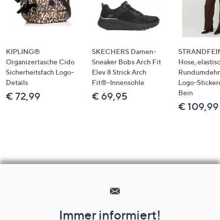
KIPLING®
SKECHERS Damen-
STRANDFEIN
Organizertasche Cido
Sneaker Bobs Arch Fit
Hose, elastis
Sicherheitsfach Logo-
Elev 8 Strick Arch
Rundumdeh
Details
Fit®-Innensohle
Logo-Sticker
Bein
€ 72,99
€ 69,95
€ 109,99
Hilfeseiten,
Service
und
Immer informiert!
Unternehmensinformationen