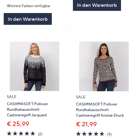
von
Bewertungen
5
In den Warenkorb
Weitere Farben verfügbar
5
In den Warenkorb
SALE
SALE
CASHMASOFT Pullover
CASHMASOFT Pullover
Rundhalsausschnitt
Rundhalsausschnitt
Cashmeregriff Jacquard
Cashmeregriff Animal-Druck
€ 25,99
€ 21,99
5.0
2
4.6
9
(2)
(9)
von
Bewertungen
von
Bewertungen