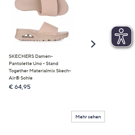
Scroll
Right
SKECHERS Damen-
JERYMOOD HOMEWEA
Pantolette Uno - Stand
Tops Mikrofaser Seitensc
Together Materialmix Skech-
leger weit
Air® Sohle
€ 24,99
€ 64,95
Mehr sehen