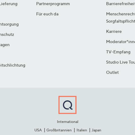
Lieferung
Partnerprogramm
Barrierefreihei
Für euch da
Menschenrech
Sorgfaltspflich
ntsorgung
Karriere
enschutz
Moderator*inn
ragen
TV-Empfang
Studio Live To
itschlichtung
Outlet
International
USA
Großbritannien
Italien
Japan