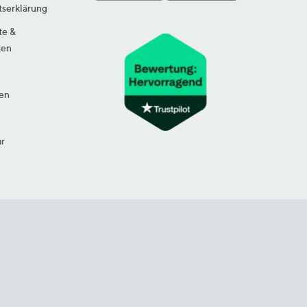
tserklärung
te &
ten
en
ur