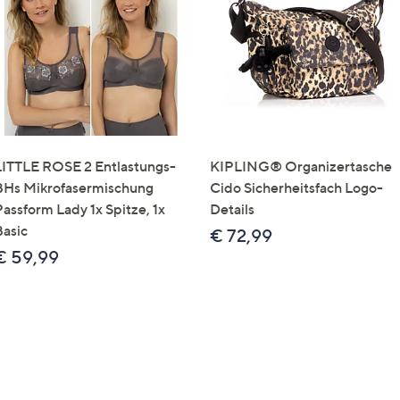
e
f
ouch-
eräten
ach
nks
zw.
chts,
LITTLE ROSE 2 Entlastungs-
KIPLING® Organizertasche
m
BHs Mikrofasermischung
Cido Sicherheitsfach Logo-
ese
Passform Lady 1x Spitze, 1x
Details
zuzeigen.
Basic
€ 72,99
€ 59,99