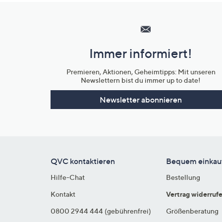
Hilfeseiten,
Service
und
Immer informiert!
Unternehmensinformationen
Premieren, Aktionen, Geheimtipps: Mit unseren
Newslettern bist du immer up to date!
Newsletter abonnieren
QVC kontaktieren
Bequem einkau
Hilfe-Chat
Bestellung
Kontakt
Vertrag widerruf
0800 2944 444 (gebührenfrei)
Größenberatung