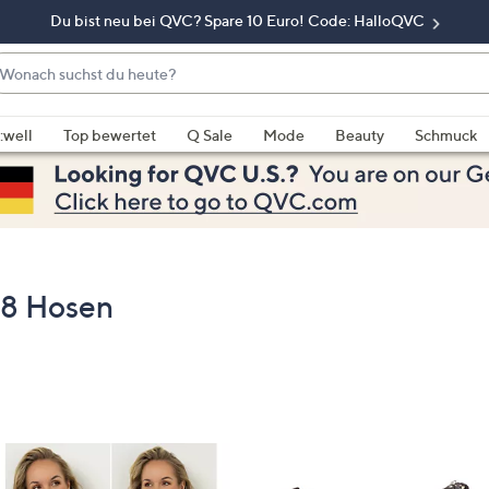
Du bist neu bei QVC? Spare 10 Euro! Code: HalloQVC
onach
chst
enn
u
rschläge
:well
Top bewertet
Q Sale
Mode
Beauty
Schmuck
eute?
rfügbar
nd,
erwenden
e
e
eiltasten
8 Hosen
ach
ben
nd
ach
nten
der
ischen