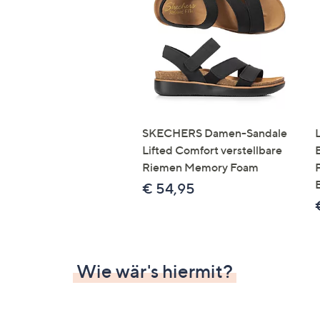
Si
au
T
G
n
li
b
re
SKECHERS Damen-Sandale
u
Lifted Comfort verstellbare
di
Riemen Memory Foam
an
€ 54,95
Wie wär's hiermit?