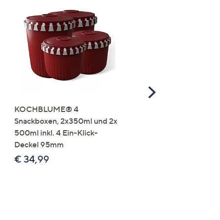
Scroll
Right
KOCHBLUME® 4
you:ly Pure Protein Limo
Snackboxen, 2x350ml und 2x
Lysin 575g für 25 Portio
500ml inkl. 4 Ein-Klick-
€ 49,99
Deckel 95mm
€ 86,94 /1 kg
€ 34,99