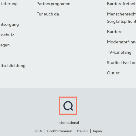
Lieferung
Partnerprogramm
Barrierefreihei
Für euch da
Menschenrech
Sorgfaltspflich
ntsorgung
Karriere
enschutz
Moderator*inn
ragen
TV-Empfang
Studio Live To
itschlichtung
Outlet
International
USA
Großbritannien
Italien
Japan