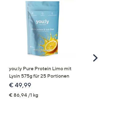
Scroll
Right
you:ly Pure Protein Limo mit
STRANDFEIN Punto-Ho
Lysin 575g für 25 Portionen
elastisch Rundumdehnb
Logo-Stickerei weites B
€ 49,99
€ 109,99
€ 86,94 /1 kg