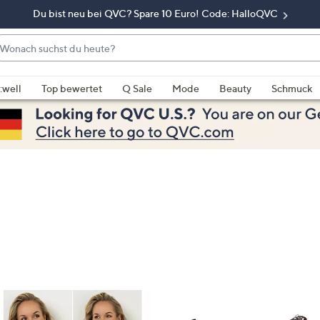
Du bist neu bei QVC? Spare 10 Euro! Code: HalloQVC
onach
chst
enn
u
rschläge
:well
Top bewertet
Q Sale
Mode
Beauty
Schmuck
eute?
rfügbar
nd,
erwenden
e
e
eiltasten
ach
ben
nd
ach
nten
der
ischen