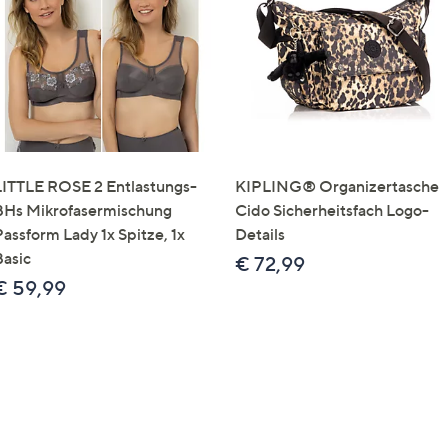
e
f
ouch-
eräten
ach
nks
zw.
chts,
LITTLE ROSE 2 Entlastungs-
KIPLING® Organizertasche
m
BHs Mikrofasermischung
Cido Sicherheitsfach Logo-
ese
Passform Lady 1x Spitze, 1x
Details
zuzeigen.
Basic
€ 72,99
€ 59,99