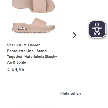
Scroll
Right
SKECHERS Damen-
JERYMOOD HOMEWEA
Pantolette Uno - Stand
Tops Mikrofaser Seitensc
Together Materialmix Skech-
leger weit
Air® Sohle
€ 24,99
€ 64,95
Mehr sehen