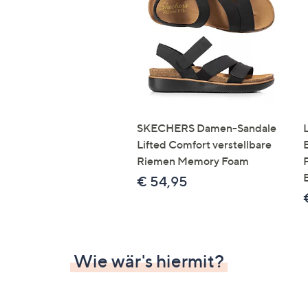
Si
au
T
G
n
li
b
re
SKECHERS Damen-Sandale
u
Lifted Comfort verstellbare
di
Riemen Memory Foam
an
€ 54,95
Wie wär's hiermit?