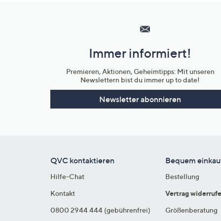
Hilfeseiten,
Service
und
Immer informiert!
Unternehmensinformationen
Premieren, Aktionen, Geheimtipps: Mit unseren
Newslettern bist du immer up to date!
Newsletter abonnieren
QVC kontaktieren
Bequem einkau
Hilfe-Chat
Bestellung
Kontakt
Vertrag widerruf
0800 2944 444 (gebührenfrei)
Größenberatung