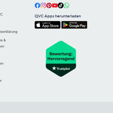
VC
QVC Apps herunterladen
tserklärung
te &
ten
en
ur