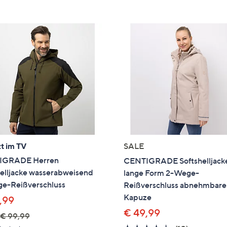
e
f
ouch-
eräten
ach
nks
zw.
chts,
m
ese
zuzeigen.
t im TV
SALE
IGRADE Herren
CENTIGRADE Softshelljack
helljacke wasserabweisend
lange Form 2-Wege-
e-Reißverschluss
Reißverschluss abnehmbare
Kapuze
,99
€ 49,99
€ 99,99