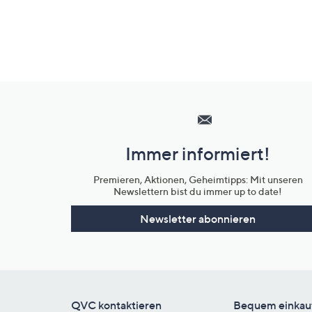
Hilfeseiten,
Service
und
Immer informiert!
Unternehmensinformationen
Premieren, Aktionen, Geheimtipps: Mit unseren
Newslettern bist du immer up to date!
Newsletter abonnieren
QVC kontaktieren
Bequem einkau