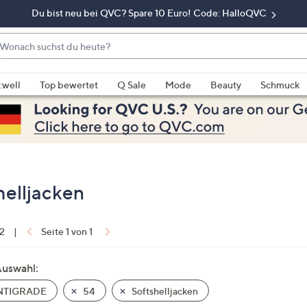
Du bist neu bei QVC? Spare 10 Euro! Code: HalloQVC
onach
chst
enn
u
rschläge
:well
Top bewertet
Q Sale
Mode
Beauty
Schmuck
eute?
rfügbar
nd,
erwenden
e
e
eiltasten
elljacken
ach
ben
nd
 2
|
Seite 1 von 1
ach
nten
Auswahl:
der
NTIGRADE
54
Softshelljacken
ischen