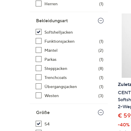
Si
Herren
(1)
au
T
Bekleidungsart
G
n
Softshelljacken
li
Funktionsjacken
(1)
b
Mäntel
(2)
re
u
Parkas
(1)
di
Steppjacken
(8)
an
Trenchcoats
(1)
Zuletz
Übergangsjacken
(1)
CENT
Westen
(3)
Softs
2-Weg
Größe
€ 59
54
-40%