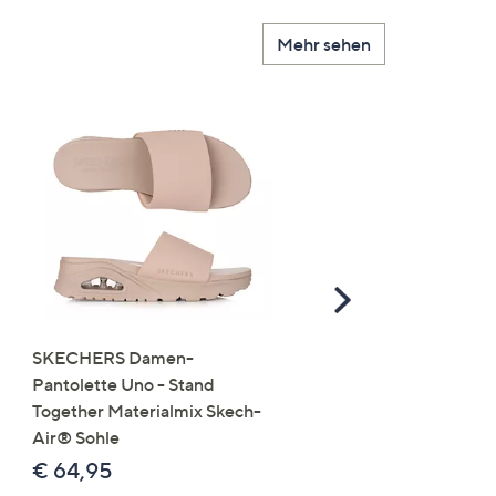
Mehr sehen
Scroll
Right
SKECHERS Damen-
JERYMOOD HOMEWEA
Pantolette Uno - Stand
Tops Mikrofaser Seitensc
Together Materialmix Skech-
leger weit
Air® Sohle
€ 24,99
€ 64,95