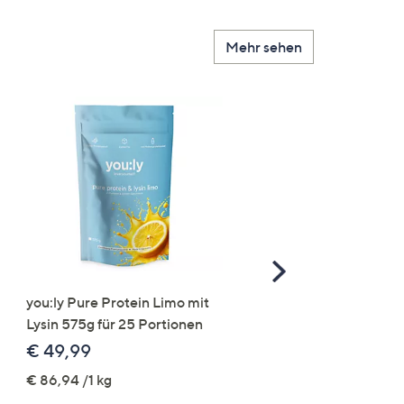
Mehr sehen
Scroll
Right
you:ly Pure Protein Limo mit
STRANDFEIN Punto-Ho
Lysin 575g für 25 Portionen
elastisch Rundumdehnb
Logo-Stickerei weites B
€ 49,99
€ 109,99
€ 86,94 /1 kg