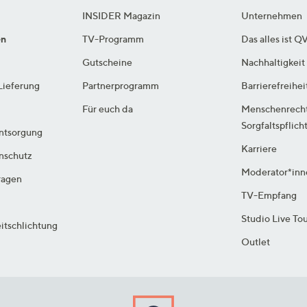
INSIDER Magazin
Unternehmen
en
TV-Programm
Das alles ist Q
Gutscheine
Nachhaltigkeit
Lieferung
Partnerprogramm
Barrierefreihei
Für euch da
Menschenrech
Sorgfaltspflich
ntsorgung
Karriere
enschutz
Moderator*inn
ragen
TV-Empfang
Studio Live To
itschlichtung
Outlet