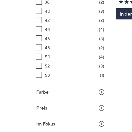
38
(2)
40
(3)
In de
42
(3)
44
(4)
46
(3)
48
(2)
50
(4)
52
(3)
58
(1)
Farbe
Preis
Im Fokus