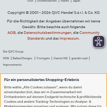
USA
Großbritannien
Italien
Japan
Copyright © 2001 - 2026 QVC Handel S.à r.l. & Co. KG
Für die Richtigkeit der Angaben übernehmen wir keine
Gewähr. Bitte beachte auch folgende
AGB
, die
Datenschutzbestimmungen
, die
Community
Standards
und das
Impressum
.
Die QVC Group
HSN
Ballard Designs
Frontgate
Garnet Hill
grandin road
Improvements
Für ein personalisiertes Shopping-Erlebnis
Bitte wähle „Alle Cookies zulassen“, wenn du damit
einverstanden bist, dass wir in Zusammenarbeit mit
Drittanbietern auf deinem Endgerät technische & profilbildende
Cookies und andere Tracking-Technologien zu Analyse- &
Marketingzwecken einsetzen und auslesen. Wir nutzen diese für