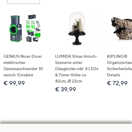
GENIUS Nicer Dicer
LUMIDA Xmas Hirsch-
KIPLING®
elektrischer
Szenerie unter
Organizertas
Gemüseschneider 10
Glasglocke inkl. 8 LEDs
Sicherheitsf
versch. Einsätze
& Timer Höhe ca.
Details
42cm, Ø 22cm
€ 99,99
€ 72,99
€ 39,99
Hilfeseiten,