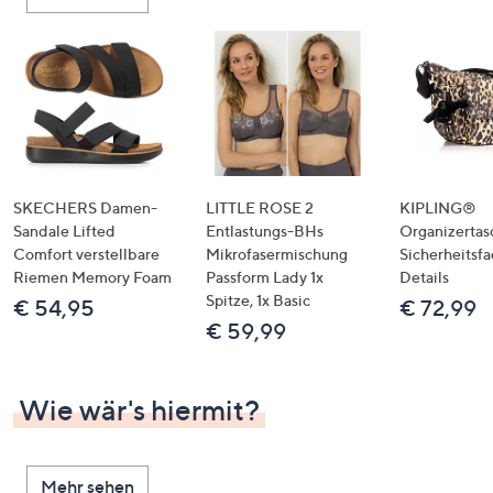
oder
wischen
Sie
auf
Touch-
Geräten
nach
links
SKECHERS Damen-
LITTLE ROSE 2
KIPLING®
bzw.
Sandale Lifted
Entlastungs-BHs
Organizertas
Comfort verstellbare
Mikrofasermischung
Sicherheitsf
rechts,
Riemen Memory Foam
Passform Lady 1x
Details
um
Spitze, 1x Basic
€ 54,95
€ 72,99
diese
€ 59,99
anzuzeigen.
Wie wär's hiermit?
Mehr sehen