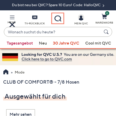
Du bist neu bei QVC? Spare 10 Euro! Code: HalloQVC
Zum
Hauptinhalt
springen
0
MENÜ
WARENKORB
TV-RÜCKBLICK
MEIN QVC
Wonach
suchst
Wenn
du
Tagesangebot
Neu
30 Jahre QVC
Cool mit QVC
Vorschläge
heute?
verfügbar
sind,
verwenden
Sie
Mode
die
CLUB OF COMFORT® - 7/8 Hosen
Pfeiltasten
nach
Ausgewählt für dich
oben
und
nach
Mehr sehen
unten