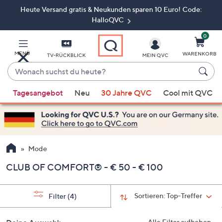
Heute Versand gratis & Neukunden sparen 10 Euro! Code:
Zum
Hauptinhalt
HalloQVC
springen
0
MENÜ
WARENKORB
TV-RÜCKBLICK
MEIN QVC
Wonach
suchst
Wenn
du
Tagesangebot
Neu
30 Jahre QVC
Cool mit QVC
Vorschläge
heute?
verfügbar
sind,
verwenden
Sie
Mode
die
CLUB OF COMFORT® - € 50 - € 100
Pfeiltasten
nach
oben
Sortieren:
Top-Treffer
Filter
(4)
und
nach
Alle Filter aufheben