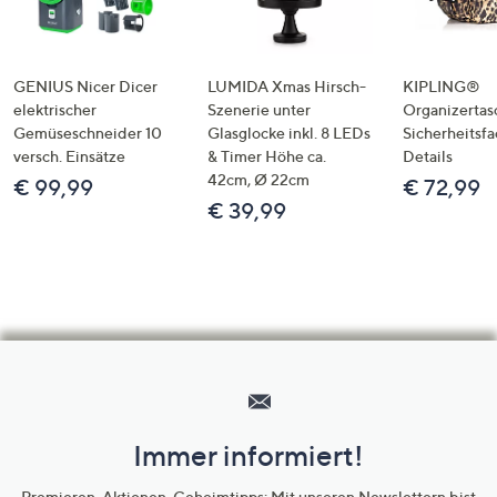
GENIUS Nicer Dicer
LUMIDA Xmas Hirsch-
KIPLING®
elektrischer
Szenerie unter
Organizertas
Gemüseschneider 10
Glasglocke inkl. 8 LEDs
Sicherheitsf
versch. Einsätze
& Timer Höhe ca.
Details
42cm, Ø 22cm
€ 99,99
€ 72,99
€ 39,99
Hilfeseiten,
Service
und
Immer informiert!
Unternehmensinformationen
Premieren, Aktionen, Geheimtipps: Mit unseren Newslettern bist