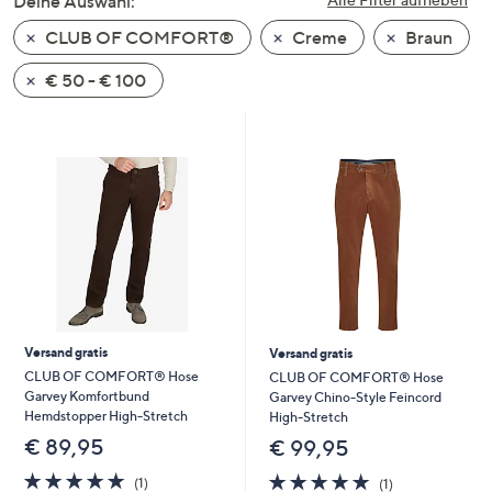
Deine Auswahl:
unten
CLUB OF COMFORT®
Creme
Braun
oder
wischen
€ 50 - € 100
Sie
auf
Touch-
Geräten
nach
links
bzw.
rechts,
um
diese
Versand gratis
Versand gratis
anzuzeigen.
CLUB OF COMFORT® Hose
CLUB OF COMFORT® Hose
Garvey Komfortbund
Garvey Chino-Style Feincord
Hemdstopper High-Stretch
High-Stretch
€ 89,95
€ 99,95
5.0
1
5.0
1
(1)
(1)