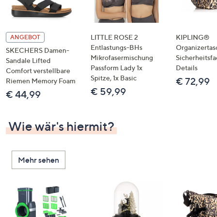
LITTLE ROSE 2
KIPLING®
ANGEBOT
Entlastungs-BHs
Organizertas
SKECHERS Damen-
Mikrofasermischung
Sicherheitsf
Sandale Lifted
Passform Lady 1x
Details
Comfort verstellbare
Spitze, 1x Basic
€ 72,99
Riemen Memory Foam
€ 59,99
€ 44,99
Wie wär's hiermit?
Mehr sehen