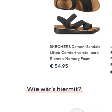
Si
au
T
G
n
li
b
re
SKECHERS Damen-Sandale
u
Lifted Comfort verstellbare
di
Riemen Memory Foam
an
€ 54,95
Wie wär's hiermit?