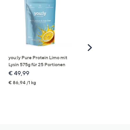
Scroll
Right
you:ly Pure Protein Limo mit
STRANDFEIN Punto-Ho
Lysin 575g für 25 Portionen
elastisch Rundumdehnb
Logo-Stickerei weites B
€ 49,99
€ 109,99
€ 86,94 /1 kg