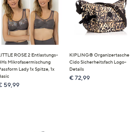
e
f
ouch-
eräten
ach
nks
zw.
chts,
LITTLE ROSE 2 Entlastungs-
KIPLING® Organizertasche
m
BHs Mikrofasermischung
Cido Sicherheitsfach Logo-
ese
Passform Lady 1x Spitze, 1x
Details
zuzeigen.
Basic
€ 72,99
€ 59,99