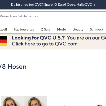
Du bist neu bei QVC? Spare 10 Euro! Code: HalloQVC
onach
chst
enn
u
rschläge
:well
Top bewertet
Q Sale
Mode
Beauty
Schmuck
eute?
rfügbar
nd,
erwenden
e
e
eiltasten
8 Hosen
ach
ben
nd
ach
nten
der
ischen