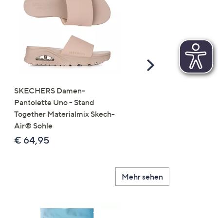
Scroll
Right
SKECHERS Damen-
JERYMOOD HOMEWEA
Pantolette Uno - Stand
Tops Mikrofaser Seitensc
Together Materialmix Skech-
leger weit
Air® Sohle
€ 24,99
€ 64,95
Mehr sehen