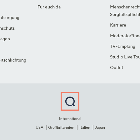
Für euch da
Menschenrech
Sorgfaltspflich
ntsorgung
Karriere
enschutz
Moderator*inn
ragen
TV-Empfang
Studio Live To
itschlichtung
Outlet
International
USA
Großbritannien
Italien
Japan