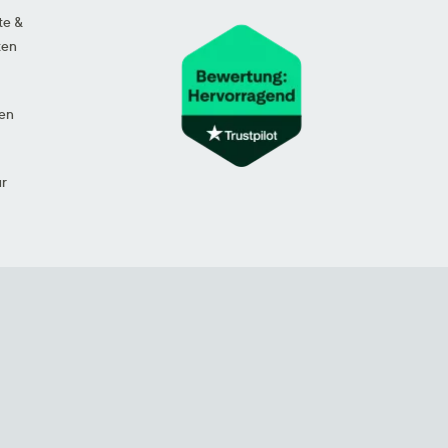
te &
ten
en
ur